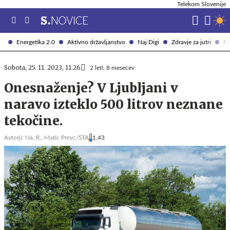
Telekom Slovenije
Energetika 2.0
Aktivno državljanstvo
Naj Digi
Zdravje za jutri
Fi
Sobota, 25. 11. 2023, 11.26
2 leti, 8 mesecev
Onesnaženje? V Ljubljani v
naravo izteklo 500 litrov neznane
tekočine.
Avtorji:
Na. R.,
Matic Prevc/STA
1,43