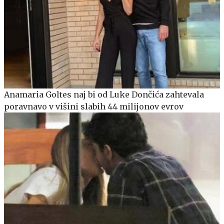
Anamaria Goltes naj bi od Luke Dončića zahtevala
poravnavo v višini slabih 44 milijonov evrov