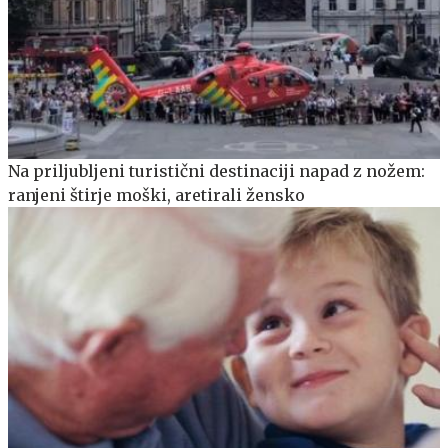
Na priljubljeni turistični destinaciji napad z nožem:
ranjeni štirje moški, aretirali žensko