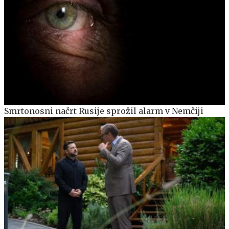
Smrtonosni načrt Rusije sprožil alarm v Nemčiji