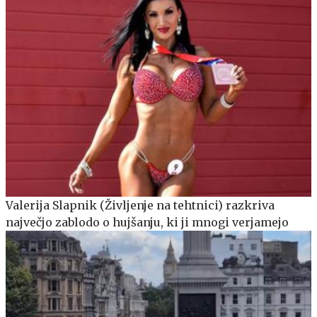
Valerija Slapnik (Življenje na tehtnici) razkriva
največjo zablodo o hujšanju, ki ji mnogi verjamejo