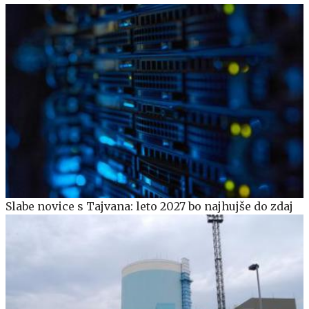
Slabe novice s Tajvana: leto 2027 bo najhujše do zdaj