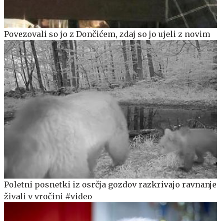
Povezovali so jo z Dončićem, zdaj so jo ujeli z novim
Poletni posnetki iz osrčja gozdov razkrivajo ravnanje
živali v vročini #video