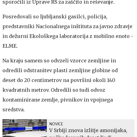
sporočili iz Uprave RS za zaščito in reševanje.
Posredovali so ljubljanski gasilci, policija,
predstavniki Nacionalnega inštituta za javno zdravje
in dežurni Ekološkega laboratorija z mobilno enoto -
ELME.
Na kraju samem so odvzeli vzorce zemljine in
odredili odstranitev plasti zemljine globine od
deset do 20 centimetrov na površini okoli 140
kvadratnih metrov. Odredili so tudi odvoz
kontaminirane zemlje, pivnikov in vpojnega
sredstva.
NOVICE
V Srbiji znova izlitje amonijaka,