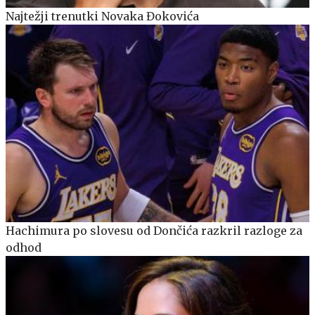
Najtežji trenutki Novaka Đokovića
Hachimura po slovesu od Dončića razkril razloge za
odhod