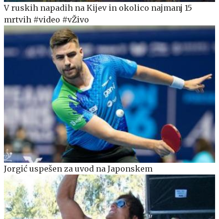
V ruskih napadih na Kijev in okolico najmanj 15
mrtvih #video #vŽivo
Jorgić uspešen za uvod na Japonskem