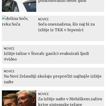
poškodovanih deset ljudi
NOVICE
Soča onesnažena, šlo naj bi za
izlitje iz TKK v Srpenici
NOVICE
Izlitje taline v Štorah: gasilci evakuirali ljudi
#video
NOVICE
Na Novi Zelandiji skušajo preprečiti najhujše izlitje
nafte
NOVICE
Za izlitje nafte v Mehiškem zalivu
krive sistemske težave