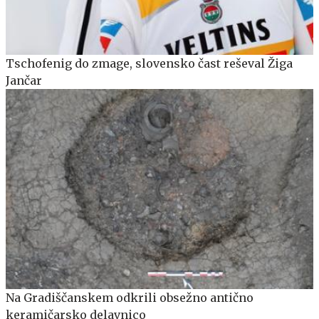
Tschofenig do zmage, slovensko čast reševal Žiga
Jančar
Na Gradiščanskem odkrili obsežno antično
keramičarsko delavnico