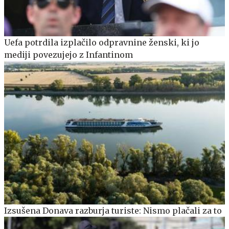
Uefa potrdila izplačilo odpravnine ženski, ki jo
mediji povezujejo z Infantinom
Izsušena Donava razburja turiste: Nismo plačali za to