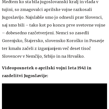
Medtem ko sta bila jugoslovanski kralj in vlada v
tujini, so zmagovalci aprilske vojne razkosali
Jugoslavijo. Najslabše smo jo odnesli prav Slovenci,
saj smo bili – tako kot po koncu prve svetovne vojne
– dobesedno razčetverjeni. Nemci so zasedli
Gorenjsko, Štajersko, slovensko Koroško in Posavje
ter kmalu začeli z izganjanjem več deset tisoč
Slovencev v Nemčijo, Srbijo in na Hrvaško.
Videoposnetek o aprilski vojni leta 1941 in
razdelitvi Jugoslavije: