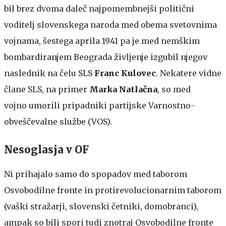
bil brez dvoma daleč najpomembnejši politični
voditelj slovenskega naroda med obema svetovnima
vojnama, šestega aprila 1941 pa je med nemškim
bombardiranjem Beograda življenje izgubil njegov
naslednik na čelu SLS
Franc Kulovec
. Nekatere vidne
člane SLS, na primer
Marka Natlačna
, so med
vojno umorili pripadniki partijske Varnostno-
obveščevalne službe (VOS).
Nesoglasja v OF
Ni prihajalo samo do spopadov med taborom
Osvobodilne fronte in protirevolucionarnim taborom
(vaški stražarji, slovenski četniki, domobranci),
ampak so bili spori tudi znotraj Osvobodilne fronte