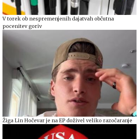
V torek ob nespremenjenih dajatvah občutna
pocenitev goriv
Žiga Lin Hočevar je na EP doživel veliko razočaranje