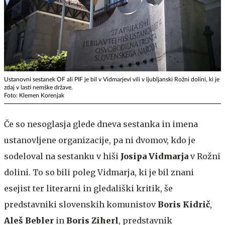
Ustanovni sestanek OF ali PIF je bil v Vidmarjevi vili v ljubljanski Rožni dolini, ki je
zdaj v lasti nemške države.
Foto: Klemen Korenjak
Če so nesoglasja glede dneva sestanka in imena
ustanovljene organizacije, pa ni dvomov, kdo je
sodeloval na sestanku v hiši
Josipa Vidmarja
v Rožni
dolini. To so bili poleg Vidmarja, ki je bil znani
esejist ter literarni in gledališki kritik, še
predstavniki slovenskih komunistov
Boris Kidrič
,
Aleš Bebler
in
Boris Ziherl
, predstavnik