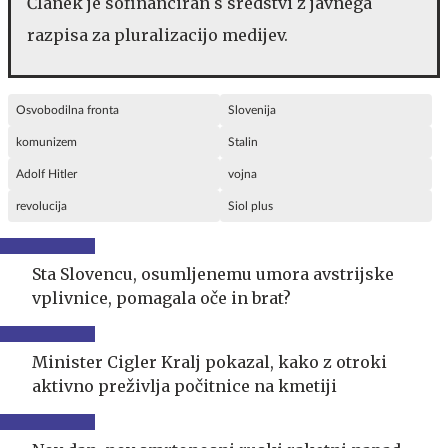
Članek je sofinanciran s sredstvi z javnega
razpisa za pluralizacijo medijev.
Osvobodilna fronta
Slovenija
komunizem
Stalin
Adolf Hitler
vojna
revolucija
Siol plus
Sta Slovencu, osumljenemu umora avstrijske
vplivnice, pomagala oče in brat?
Minister Cigler Kralj pokazal, kako z otroki
aktivno preživlja počitnice na kmetiji