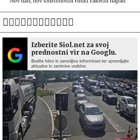
Nov dan, nov smrtonosni ruski raketni napad
Izberite Siol.net za svoj
prednostni vir na Googlu.
Bodite hitro in zanesljivo informirani ter spremljajte
aktualne in zanimive vsebine.