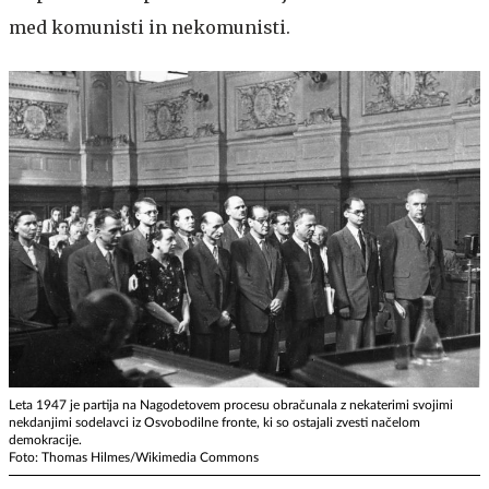
med komunisti in nekomunisti.
Leta 1947 je partija na Nagodetovem procesu obračunala z nekaterimi svojimi
nekdanjimi sodelavci iz Osvobodilne fronte, ki so ostajali zvesti načelom
demokracije.
Foto: Thomas Hilmes/Wikimedia Commons