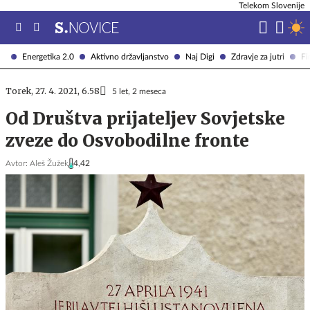
Telekom Slovenije
Energetika 2.0
Aktivno državljanstvo
Naj Digi
Zdravje za jutri
Fi
Torek, 27. 4. 2021, 6.58
5 let, 2 meseca
Od Društva prijateljev Sovjetske
zveze do Osvobodilne fronte
Avtor:
Aleš Žužek
4,42