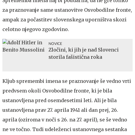
Sprememba imena naj bi poudarila, da ne gre toliko
za praznovanje same ustanovitve Osvobodilne fronte,
ampak za počastitev slovenskega uporništva skozi
celotno njegovo zgodovino.
NOVICE
Zločini, ki jih je nad Slovenci
storila fašistična roka
Kljub spremembi imena se praznovanje še vedno vrti
predvsem okoli Osvobodilne fronte, ki je bila
ustanovljena pred osemdesetimi leti. Ali je bila
ustanovljena prav 27. aprila 1941 ali dan prej, 26.
aprila (oziroma v noči s 26. na 27. april), se še vedno
ne ve točno. Tudi udeleženci ustanovnega sestanka