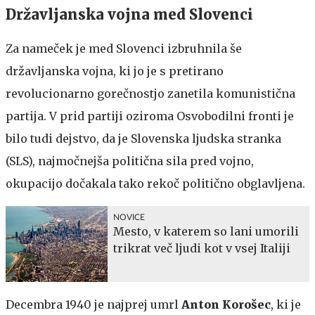
Državljanska vojna med Slovenci
Za nameček je med Slovenci izbruhnila še
državljanska vojna, ki jo je s pretirano
revolucionarno gorečnostjo zanetila komunistična
partija. V prid partiji oziroma Osvobodilni fronti je
bilo tudi dejstvo, da je Slovenska ljudska stranka
(SLS), najmočnejša politična sila pred vojno,
okupacijo dočakala tako rekoč politično obglavljena.
NOVICE
Mesto, v katerem so lani umorili
trikrat več ljudi kot v vsej Italiji
Decembra 1940 je najprej umrl
Anton Korošec
, ki je