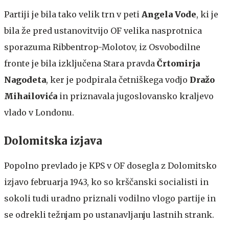
Partiji je bila tako velik trn v peti
Angela Vode
, ki je
bila že pred ustanovitvijo OF velika nasprotnica
sporazuma Ribbentrop-Molotov, iz Osvobodilne
fronte je bila izključena Stara pravda
Črtomirja
Nagodeta
, ker je podpirala četniškega vodjo
Dražo
Mihailovića
in priznavala jugoslovansko kraljevo
vlado v Londonu.
Dolomitska izjava
Popolno prevlado je KPS v OF dosegla z Dolomitsko
izjavo februarja 1943, ko so krščanski socialisti in
sokoli tudi uradno priznali vodilno vlogo partije in
se odrekli težnjam po ustanavljanju lastnih strank.