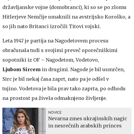
državljanske vojne (domobranci), ki so se po zlomu
Hitlerjeve Nemčije umaknili na avstrijsko Koroško, a
so jih nato Britanci izročili Titovi vojski.
Leta 1947 je partija na Nagodetovem procesu
obračunala tudi s svojimi preveč oporečniškimi
sopotniki iz OF – Nagodetom, Vodetovo,
Ljubom Sircem
in drugimi. Nagode je bil usmrčen,
Sirc je bil nekaj časa zaprt, nato pa je odšel v
tujino. Vodetova je bila prav tako zaprta, po odhodu
na prostost pa živela odmaknjeno življenje.
NOVICE
Nevarna zmes ukrajinskih nagic
in nesrečnih arabskih princes