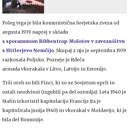
Poleg tega je bila komunistična Sovjetska zveza od
avgusta 1939 naprej v skladu
s sporazumom Ribbentrop-Molotov v zavezništvu
s Hitlerjevo Nemčijo
. Skupaj z njo je septembra 1939
razkosala Poljsko. Pozneje je Rdeča
armada vkorakala v Litvo, Latvijo in Estonijo.
Trši oreh so bili Finci, ki so se Sovjetom uprli in
ostali neodvisni (izgubili pa del ozemlja). Leta 1940 je
Stalin izkoristil kapitulacijo Francije (ta je
kapitulirala junija 1940) in vkorakal v Moldavijo, ki je
bila del Romunije.