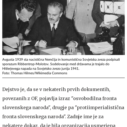
Avgusta 1939 sta nacistična Nemčija in komunistična Sovjetska zveza podpisali
sporazum Ribbentrop-Molotov. Sodelovanje med državama je trajalo do
Hitlerjevega napada na Sovjetsko zvezo junija 1941.
Foto: Thomas Hilmes/Wikimedia Commons
Dejstvo je, da se v nekaterih prvih dokumentih,
povezanih z OF, pojavlja izraz "osvobodilna fronta
slovenskega naroda", drugje pa "protiimperialistična
fronta slovenskega naroda". Zadnje ime je za
nekatere dokaz, da je bila organizacija usmerjena