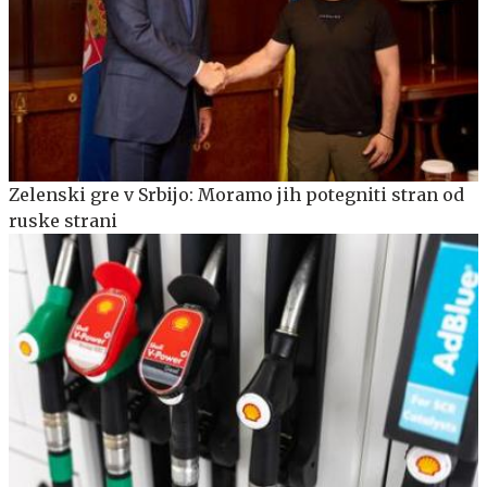
Zelenski gre v Srbijo: Moramo jih potegniti stran od
ruske strani