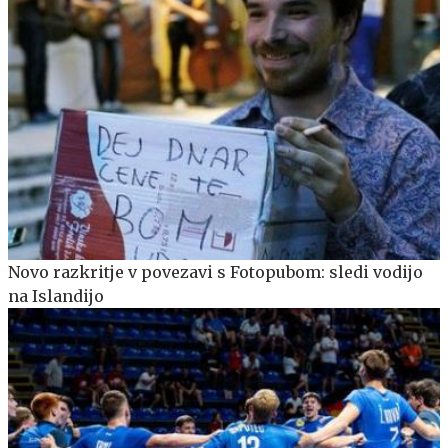
Novo razkritje v povezavi s Fotopubom: sledi vodijo
na Islandijo