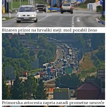
Bizaren prizor na hrvaški meji: mož pozabil ženo
Primorska avtocesta zaprta zaradi prometne nesreče