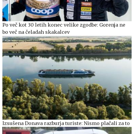
Po več kot 30 letih konec velike zgodbe: Gorenja ne
bo več na čeladah skakalcev
Izsušena Donava razburja turiste: Nismo plačali za to