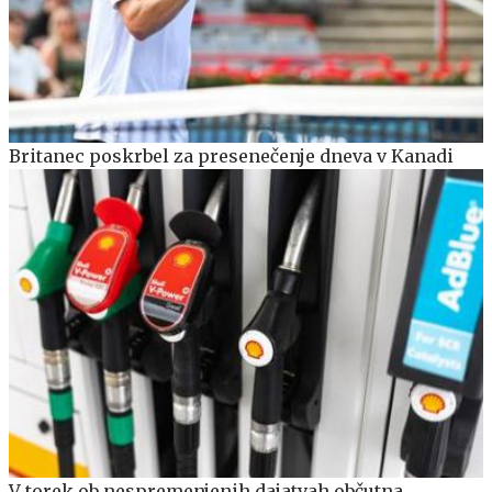
Britanec poskrbel za presenečenje dneva v Kanadi
V torek ob nespremenjenih dajatvah občutna