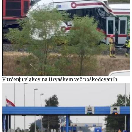
V trčenju vlakov na Hrvaškem več poškodovanih