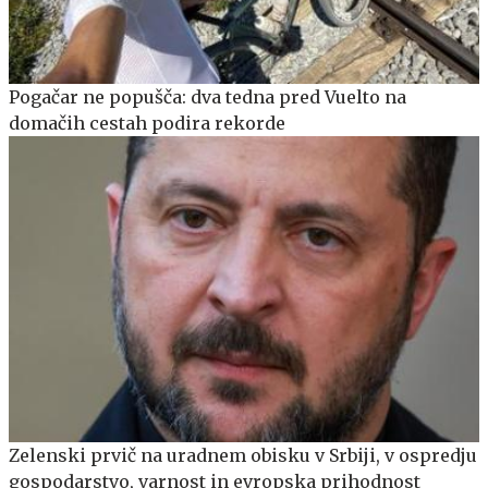
Pogačar ne popušča: dva tedna pred Vuelto na
domačih cestah podira rekorde
Zelenski prvič na uradnem obisku v Srbiji, v ospredju
gospodarstvo, varnost in evropska prihodnost