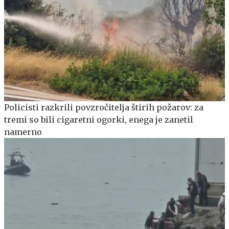
Policisti razkrili povzročitelja štirih požarov: za
tremi so bili cigaretni ogorki, enega je zanetil
namerno