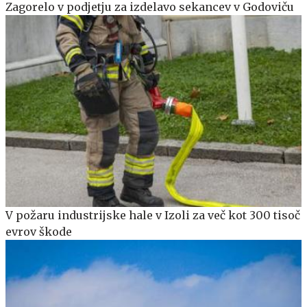
Zagorelo v podjetju za izdelavo sekancev v Godoviču
V požaru industrijske hale v Izoli za več kot 300 tisoč
evrov škode