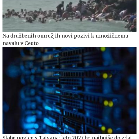
Na družbenih omrežjih novi pozivi k množičnemu
navalu v Ceuto
Slabe novice s Tajvana: leto 2027 bo najhujše do zdaj