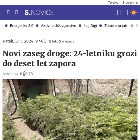
Telekom Slovenije
Energetika 2.0
Aktivno državljanstvo
Naj Digi
Zdravje za jutri
Fi
Petek, 17. 5. 2024, 9.46
2 leti, 2 meseca
Novi zaseg droge: 24-letniku grozi
do deset let zapora
Avtor:
Na. R.
0,73