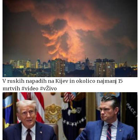
V ruskih napadih na Kijev in okolico najmanj 15
mrtvih #video #vŽivo