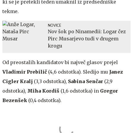
ki se je pretekli teden umaknil iz predsedniške
tekme.
NOVICE
Nov šok po Ninamedii: Logar čez
Pirc Musarjevo tudi v drugem
krogu
Od preostalih kandidatov bi največ glasov prejel
Vladimir Prebilič
(4,6 odstotka). Sledijo mu
Janez
Cigler Kralj
(3,3 odstotka),
Sabina Senčar
(2,9
odstotka),
Miha Kordiš
(1,6 odstotka) in
Gregor
Bezenšek
(0,4 odstotka).