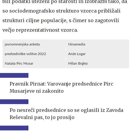
bili podatki uteženi po starosti in izobrazbi tako, da
so sociodemografsko strukturo vzorca približali
strukturi ciljne populacije, s čimer so zagotovili
večjo reprezentativnost vzorca.
javnomnenjska anketa
Ninamedia
predsedniške volitve 2022
Anže Logar
Nataša Pirc Musar
Milan Brglez
Pravnik Pirnat: Varovanje predsednice Pirc
Musarjeve ni zakonito
Po nesreči predsednice so se oglasili iz Zavoda
Reševalni pas, to jo prosijo