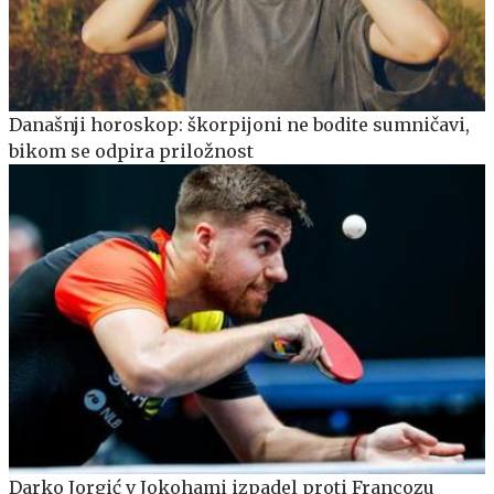
Današnji horoskop: škorpijoni ne bodite sumničavi,
bikom se odpira priložnost
Darko Jorgić v Jokohami izpadel proti Francozu