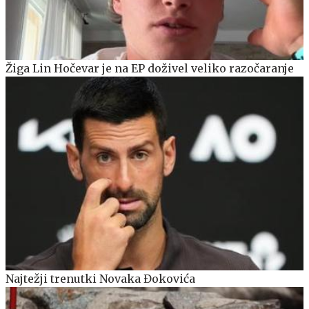
Žiga Lin Hočevar je na EP doživel veliko razočaranje
Najtežji trenutki Novaka Đokovića