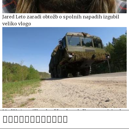
Jared Leto zaradi obtožb o spolnih napadih izgubil
veliko vlogo
Mediji: Ameriške obveščevalne službe opozarjajo, da
bi Rusija lahko že kmalu preizkusila Nato