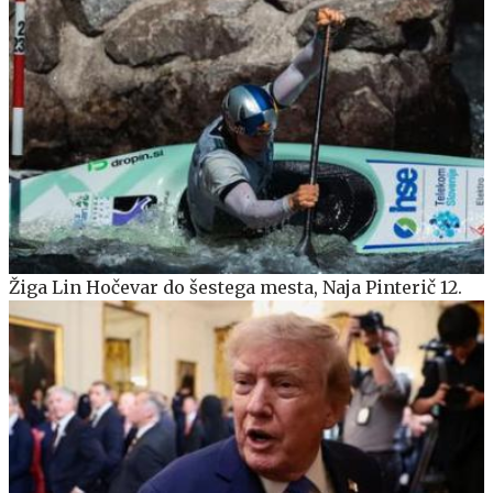
Žiga Lin Hočevar do šestega mesta, Naja Pinterič 12.