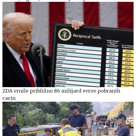
ZDA vrnile približno 86 milijard evrov pobranih
carin