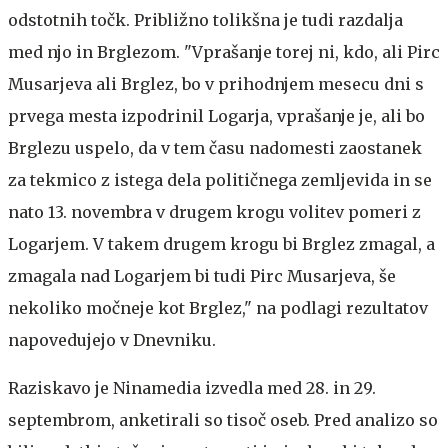
odstotnih točk. Približno tolikšna je tudi razdalja
med njo in Brglezom. "Vprašanje torej ni, kdo, ali Pirc
Musarjeva ali Brglez, bo v prihodnjem mesecu dni s
prvega mesta izpodrinil Logarja, vprašanje je, ali bo
Brglezu uspelo, da v tem času nadomesti zaostanek
za tekmico z istega dela političnega zemljevida in se
nato 13. novembra v drugem krogu volitev pomeri z
Logarjem. V takem drugem krogu bi Brglez zmagal, a
zmagala nad Logarjem bi tudi Pirc Musarjeva, še
nekoliko močneje kot Brglez," na podlagi rezultatov
napovedujejo v Dnevniku.
Raziskavo je Ninamedia izvedla med 28. in 29.
septembrom, anketirali so tisoč oseb. Pred analizo so