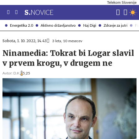
Telekom Slovenije
Energetika 2.0
Aktivno državljanstvo
Naj Digi
Zdravje za jutri
Fi
Sobota, 1. 10. 2022, 14.43
3 leta, 10 mesecev
Ninamedia: Tokrat bi Logar slavil
v prvem krogu, v drugem ne
Avtor:
D.K.
5,25