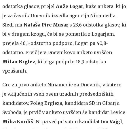
odstotka glasov, prejel
Anže Logar
, kaže anketa, ki jo
je za časnik Dnevnik izvedla agencija Ninamedia.
Sledi mu
Nataša Pirc Musar
s 23,6 odstotka glasov, ki
bi v drugem krogu, če bi se pomerila z Logarjem,
prejela 46,1-odstotno podporo, Logar pa 40,8-
odstotno. Prvič je v Dnevnikovo anketo uvrščen
Milan Brglez
, ki bi ga podprlo 18,9 odstotka
vprašanih.
Gre za prvo anketo Ninamedie za Dnevnik, v katero
je vključenih vseh osem uradnih predsedniških
kandidatov. Poleg Brgleza, kandidata SD in Gibanja
Svoboda, je prvič v anketo uvrščen še kandidat Levice
Miha Kordiš
. Ni pa več prisoten kandidat
Ivo Vajgl
,