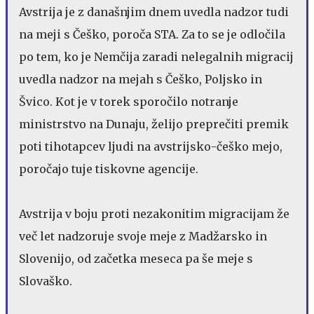
Avstrija je z današnjim dnem uvedla nadzor tudi
na meji s Češko, poroča STA. Za to se je odločila
po tem, ko je Nemčija zaradi nelegalnih migracij
uvedla nadzor na mejah s Češko, Poljsko in
Švico. Kot je v torek sporočilo notranje
ministrstvo na Dunaju, želijo preprečiti premik
poti tihotapcev ljudi na avstrijsko-češko mejo,
poročajo tuje tiskovne agencije.
Avstrija v boju proti nezakonitim migracijam že
več let nadzoruje svoje meje z Madžarsko in
Slovenijo, od začetka meseca pa še meje s
Slovaško.