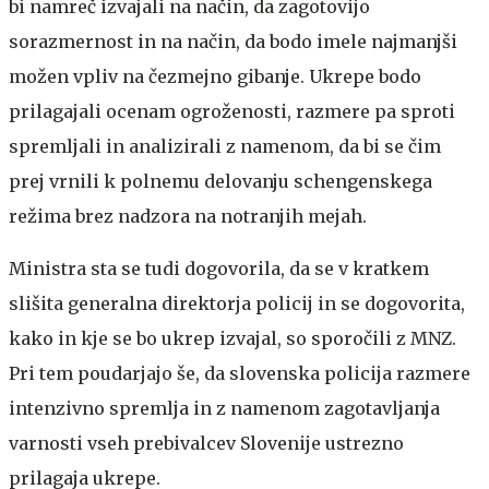
bi namreč izvajali na način, da zagotovijo
sorazmernost in na način, da bodo imele najmanjši
možen vpliv na čezmejno gibanje. Ukrepe bodo
prilagajali ocenam ogroženosti, razmere pa sproti
spremljali in analizirali z namenom, da bi se čim
prej vrnili k polnemu delovanju schengenskega
režima brez nadzora na notranjih mejah.
Ministra sta se tudi dogovorila, da se v kratkem
slišita generalna direktorja policij in se dogovorita,
kako in kje se bo ukrep izvajal, so sporočili z MNZ.
Pri tem poudarjajo še, da slovenska policija razmere
intenzivno spremlja in z namenom zagotavljanja
varnosti vseh prebivalcev Slovenije ustrezno
prilagaja ukrepe.