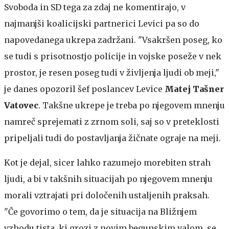
Svoboda in SD tega za zdaj ne komentirajo, v
najmanjši koalicijski partnerici Levici pa so do
napovedanega ukrepa zadržani. "Vsakršen poseg, ko
se tudi s prisotnostjo policije in vojske poseže v nek
prostor, je resen poseg tudi v življenja ljudi ob meji,"
je danes opozoril šef poslancev Levice
Matej Tašner
Vatovec
. Takšne ukrepe je treba po njegovem mnenju
namreč sprejemati z zrnom soli, saj so v preteklosti
pripeljali tudi do postavljanja žičnate ograje na meji.
Kot je dejal, sicer lahko razumejo morebiten strah
ljudi, a bi v takšnih situacijah po njegovem mnenju
morali vztrajati pri določenih ustaljenih praksah.
"Če govorimo o tem, da je situacija na Bližnjem
vzhodu tista, ki grozi z novim begunskim valom, se