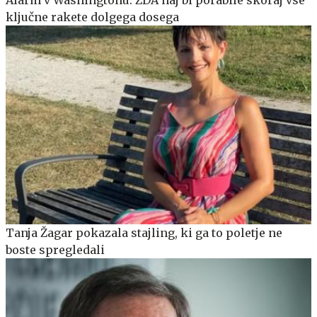
Alarm v Washingtonu: ZDA naj bi porabile skoraj vse
ključne rakete dolgega dosega
Tanja Žagar pokazala stajling, ki ga to poletje ne
boste spregledali