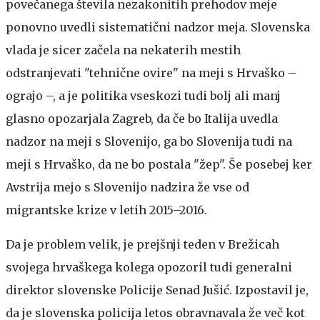
povečanega števila nezakonitih prehodov meje
ponovno uvedli sistematični nadzor meja. Slovenska
vlada je sicer začela na nekaterih mestih
odstranjevati "tehnične ovire" na meji s Hrvaško –
ograjo –, a je politika vseskozi tudi bolj ali manj
glasno opozarjala Zagreb, da če bo Italija uvedla
nadzor na meji s Slovenijo, ga bo Slovenija tudi na
meji s Hrvaško, da ne bo postala "žep". Še posebej ker
Avstrija mejo s Slovenijo nadzira že vse od
migrantske krize v letih 2015–2016.
Da je problem velik, je prejšnji teden v Brežicah
svojega hrvaškega kolega opozoril tudi generalni
direktor slovenske Policije Senad Jušić. Izpostavil je,
da je slovenska policija letos obravnavala že več kot