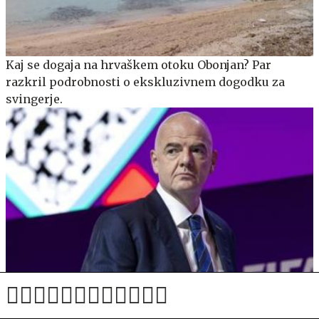
Kaj se dogaja na hrvaškem otoku Obonjan? Par
razkril podrobnosti o ekskluzivnem dogodku za
svingerje.
Infantino pod pritiskom sklical krizni sestanek v