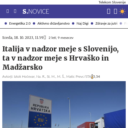
Telekom Slovenije
Energetika 2.0
Aktivno državljanstvo
Naj Digi
Zdravje za jutri
Fi
Sreda, 18. 10. 2023, 11.59
2 leti, 9 mesecev
Italija v nadzor meje s Slovenijo,
ta v nadzor meje s Hrvaško in
Madžarsko
Avtorji:
Iztok Hočevar,
Na. R.,
St. M.,
M. Š.,
Matic Prevc/STA
5,54