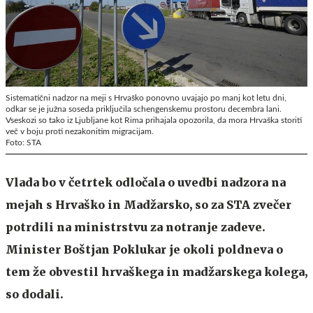
Sistematični nadzor na meji s Hrvaško ponovno uvajajo po manj kot letu dni,
odkar se je južna soseda priključila schengenskemu prostoru decembra lani.
Vseskozi so tako iz Ljubljane kot Rima prihajala opozorila, da mora Hrvaška storiti
več v boju proti nezakonitim migracijam.
Foto: STA
Vlada bo v četrtek odločala o uvedbi nadzora na
mejah s Hrvaško in Madžarsko, so za STA zvečer
potrdili na ministrstvu za notranje zadeve.
Minister Boštjan Poklukar je okoli poldneva o
tem že obvestil hrvaškega in madžarskega kolega,
so dodali.