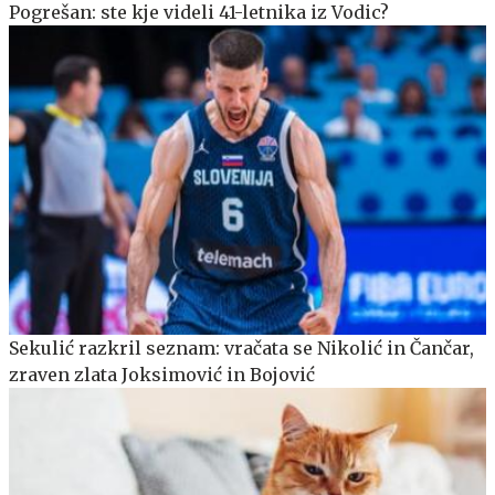
Pogrešan: ste kje videli 41-letnika iz Vodic?
Sekulić razkril seznam: vračata se Nikolić in Čančar,
zraven zlata Joksimović in Bojović