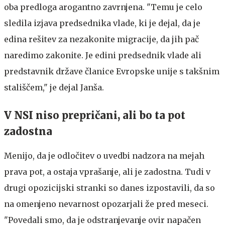
oba predloga arogantno zavrnjena. "Temu je celo
sledila izjava predsednika vlade, ki je dejal, da je
edina rešitev za nezakonite migracije, da jih pač
naredimo zakonite. Je edini predsednik vlade ali
predstavnik države članice Evropske unije s takšnim
stališčem," je dejal Janša.
V NSI niso prepričani, ali bo ta pot
zadostna
Menijo, da je odločitev o uvedbi nadzora na mejah
prava pot, a ostaja vprašanje, ali je zadostna. Tudi v
drugi opozicijski stranki so danes izpostavili, da so
na omenjeno nevarnost opozarjali že pred meseci.
"Povedali smo, da je odstranjevanje ovir napačen