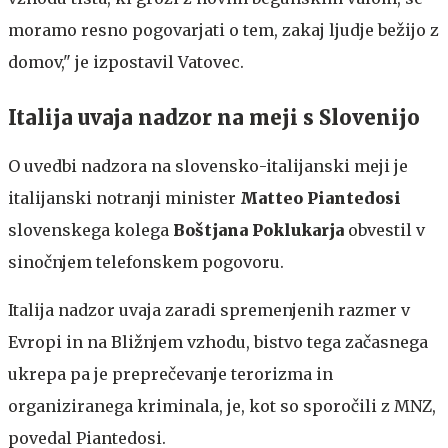
moramo resno pogovarjati o tem, zakaj ljudje bežijo z
domov," je izpostavil Vatovec.
Italija uvaja nadzor na meji s Slovenijo
O uvedbi nadzora na slovensko-italijanski meji je
italijanski notranji minister
Matteo Piantedosi
slovenskega kolega
Boštjana Poklukarja
obvestil v
sinočnjem telefonskem pogovoru.
Italija nadzor uvaja zaradi spremenjenih razmer v
Evropi in na Bližnjem vzhodu, bistvo tega začasnega
ukrepa pa je preprečevanje terorizma in
organiziranega kriminala, je, kot so sporočili z MNZ,
povedal Piantedosi.