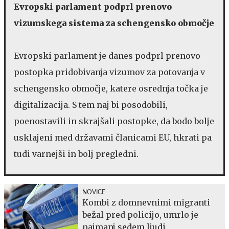
Evropski parlament podprl prenovo
vizumskega sistema za schengensko območje
Evropski parlament je danes podprl prenovo
postopka pridobivanja vizumov za potovanja v
schengensko območje, katere osrednja točka je
digitalizacija. S tem naj bi posodobili,
poenostavili in skrajšali postopke, da bodo bolje
usklajeni med državami članicami EU, hkrati pa
tudi varnejši in bolj pregledni.
NOVICE
Kombi z domnevnimi migranti
bežal pred policijo, umrlo je
najmanj sedem ljudi