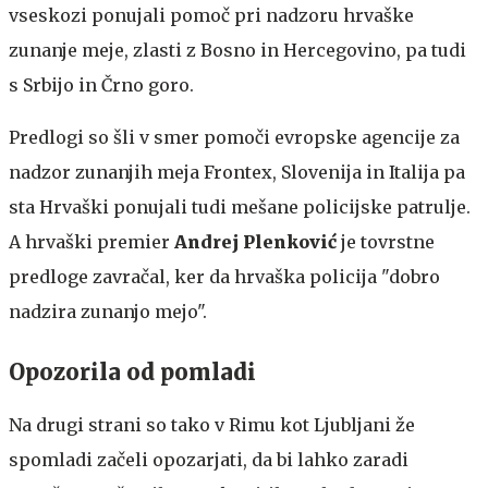
vseskozi ponujali pomoč pri nadzoru hrvaške
zunanje meje, zlasti z Bosno in Hercegovino, pa tudi
s Srbijo in Črno goro.
Predlogi so šli v smer pomoči evropske agencije za
nadzor zunanjih meja Frontex, Slovenija in Italija pa
sta Hrvaški ponujali tudi mešane policijske patrulje.
A hrvaški premier
Andrej Plenković
je tovrstne
predloge zavračal, ker da hrvaška policija "dobro
nadzira zunanjo mejo".
Opozorila od pomladi
Na drugi strani so tako v Rimu kot Ljubljani že
spomladi začeli opozarjati, da bi lahko zaradi