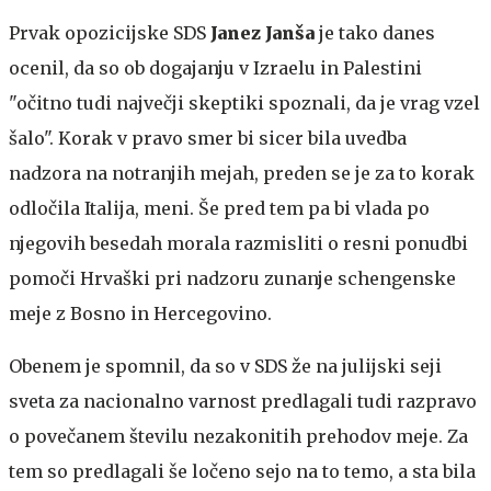
Prvak opozicijske SDS
Janez Janša
je tako danes
ocenil, da so ob dogajanju v Izraelu in Palestini
"očitno tudi največji skeptiki spoznali, da je vrag vzel
šalo". Korak v pravo smer bi sicer bila uvedba
nadzora na notranjih mejah, preden se je za to korak
odločila Italija, meni. Še pred tem pa bi vlada po
njegovih besedah morala razmisliti o resni ponudbi
pomoči Hrvaški pri nadzoru zunanje schengenske
meje z Bosno in Hercegovino.
Obenem je spomnil, da so v SDS že na julijski seji
sveta za nacionalno varnost predlagali tudi razpravo
o povečanem številu nezakonitih prehodov meje. Za
tem so predlagali še ločeno sejo na to temo, a sta bila