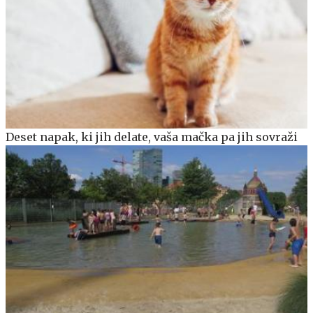
Deset napak, ki jih delate, vaša mačka pa jih sovraži