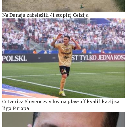
Na Dunaju zabeležili 41 stopinj Celzija
Četverica Slovencev v lov na play-off kvalifikacij za
ligo Europa