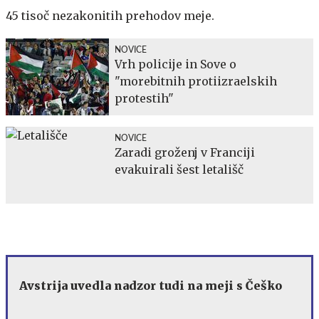
45 tisoč nezakonitih prehodov meje.
NOVICE
Vrh policije in Sove o
"morebitnih protiizraelskih
protestih"
NOVICE
Zaradi groženj v Franciji
evakuirali šest letališč
Avstrija uvedla nadzor tudi na meji s Češko