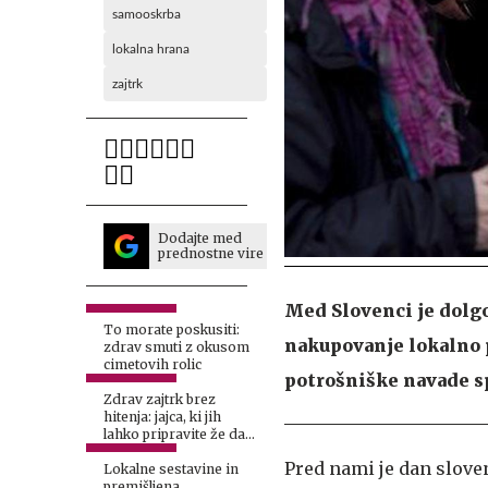
samooskrba
lokalna hrana
zajtrk
Dodajte med
prednostne vire
Med Slovenci je dolgo
To morate poskusiti:
nakupovanje lokalno 
zdrav smuti z okusom
cimetovih rolic
potrošniške navade s
Zdrav zajtrk brez
hitenja: jajca, ki jih
lahko pripravite že dan
prej
Pred nami je dan slove
Lokalne sestavine in
premišljena