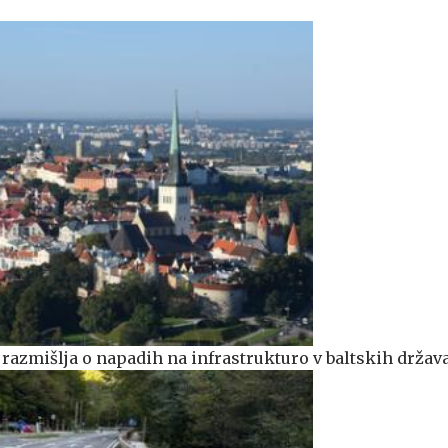
a razmišlja o napadih na infrastrukturo v baltskih držav