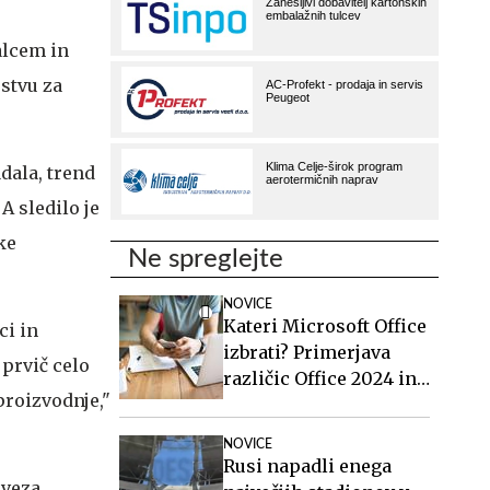
alcem in
stvu za
adala, trend
 A sledilo je
ke
Ne spreglejte
NOVICE
Kateri Microsoft Office
ci in
izbrati? Primerjava
 prvič celo
različic Office 2024 in
proizvodnje,"
Office 2021.
NOVICE
Rusi napadli enega
zveza