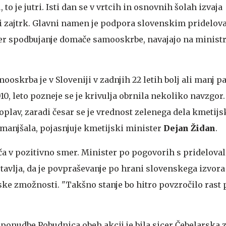
 to je jutri. Isti dan se v vrtcih in osnovnih šolah izvaja
i zajtrk. Glavni namen je podpora slovenskim pridelov
er spodbujanje domače samooskrbe, navajajo na ministr
ooskrba je v Sloveniji v zadnjih 22 letih bolj ali manj p
2010, leto pozneje se je krivulja obrnila nekoliko navzgor.
 poplav, zaradi česar se je vrednost zelenega dela kmetijs
manjšala, pojasnjuje kmetijski minister
Dejan Židan
.
ča v pozitivno smer. Minister po pogovorih s prideloval
tavlja, da je povpraševanje po hrani slovenskega izvora
ske zmožnosti. "Takšno stanje bo hitro povzročilo rast 
d ponudbe
Pobudnica obeh akcij je bila sicer Čebelarska 