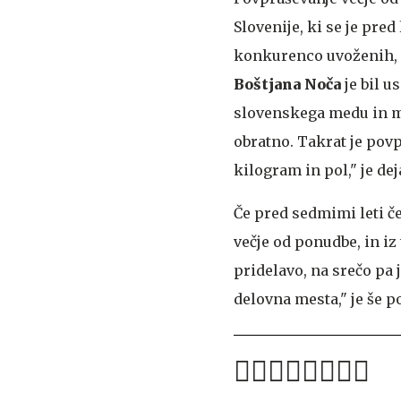
Slovenije, ki se je pre
konkurenco uvoženih, 
Boštjana Noča
je bil u
slovenskega medu in ma
obratno. Takrat je pov
kilogram in pol," je dej
Če pred sedmimi leti če
večje od ponudbe, in i
pridelavo, na srečo pa 
delovna mesta," je še p