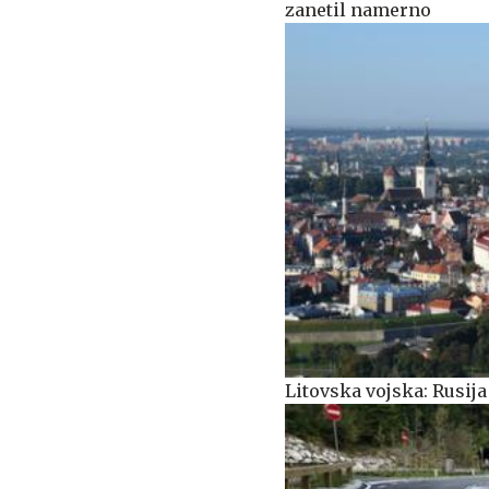
zanetil namerno
Litovska vojska: Rusij