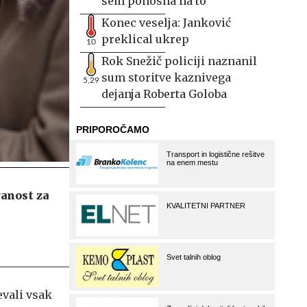
sem ponosna na to
Konec veselja: Janković
preklical ukrep
10
Rok Snežič policiji naznanil
sum storitve kaznivega
5,29
dejanja Roberta Goloba
ranost za
evali vsak