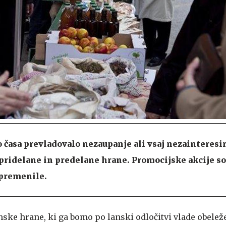
 časa prevladovalo nezaupanje ali vsaj nezainteresi
pridelane in predelane hrane. Promocijske akcije so
premenile.
nske hrane, ki ga bomo po lanski odločitvi vlade obelež