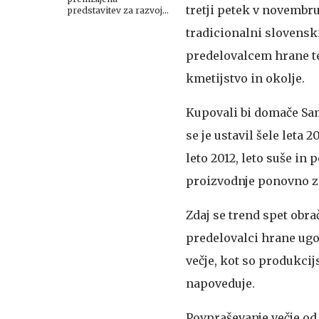
tretji petek v novembru,
predstavitev za razvoj
slovenskega
tradicionalni slovensk
gastronomskega
turizma
predelovalcem hrane t
kmetijstvo in okolje.
Kupovali bi domače
Sam
se je ustavil šele leta 
leto 2012, leto suše in
proizvodnje ponovno z
Zdaj se trend spet obra
predelovalci hrane ugo
večje, kot so produkcij
napoveduje.
Povpraševanje večje o