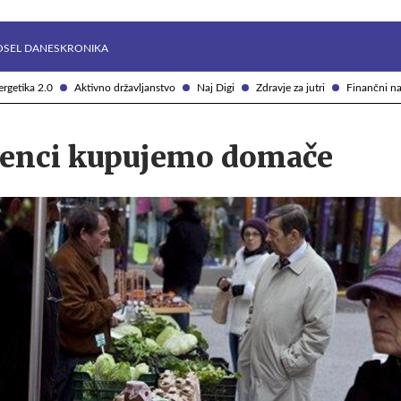
Želite prejemati e-novice?
Uživajmo pametno
OSEL DANES
KRONIKA
rgetika 2.0
Aktivno državljanstvo
Naj Digi
Zdravje za jutri
Finančni na
venci kupujemo domače