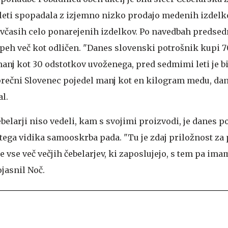
d leti spopadala z izjemno nizko prodajo medenih izdelk
včasih celo ponarejenih izdelkov. Po navedbah predsed
speh več kot odličen. "Danes slovenski potrošnik kupi 
nj kot 30 odstotkov uvoženega, pred sedmimi leti je b
prečni Slovenec pojedel manj kot en kilogram medu, dan
al.
belarji niso vedeli, kam s svojimi proizvodi, je danes 
z tega vidika samooskrba pada. "Tu je zdaj priložnost za
je vse več večjih čebelarjev, ki zaposlujejo, s tem pa im
ojasnil Noč.