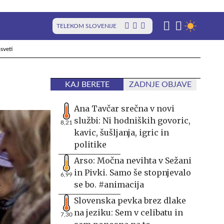
TELEKOM SLOVENIJE
sveti
KAJ BERETE
ZADNJE OBJAVE
Ana Tavčar srečna v novi
službi: Ni hodniških govoric,
8,21
kavic, šušljanja, igric in
politike
Arso: Močna nevihta v Sežani
in Pivki. Samo še stopnjevalo
6,99
se bo. #animacija
Slovenska pevka brez dlake
na jeziku: Sem v celibatu in
7,30