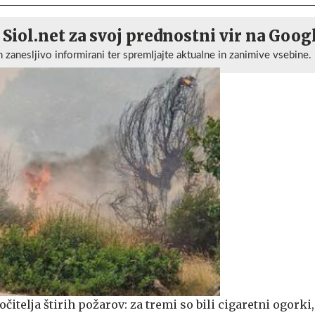
 Siol.net za svoj prednostni vir na Goog
n zanesljivo informirani ter spremljajte aktualne in zanimive vsebine.
očitelja štirih požarov: za tremi so bili cigaretni ogorki