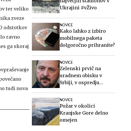
največjih stadionov v
Ukrajini #vŽivo
ov ter veliko
nika zveze
NOVICE
70 odstotkov
Kako lahko z izbiro
ilo ravno
mobilnega paketa
dolgoročno prihranite?
es ga skoraj
NOVICE
Zelenski prvič na
povpraševanje
uradnem obisku v
 povečano
Srbiji, v ospredju
amo tudi nova
gospodarstvo, varnost
in evropska
NOVICE
prihodnost
Požar v okolici
Kranjske Gore delno
omejen