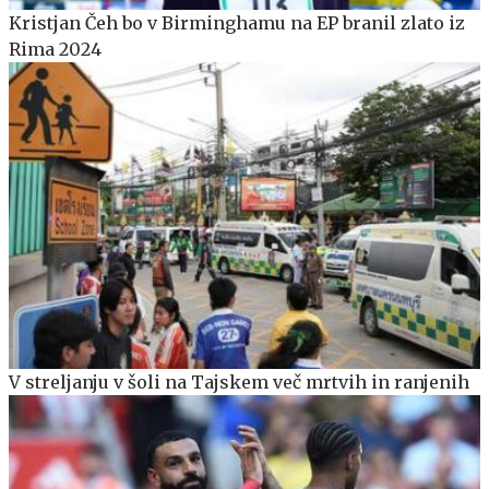
Kristjan Čeh bo v Birminghamu na EP branil zlato iz
Rima 2024
V streljanju v šoli na Tajskem več mrtvih in ranjenih