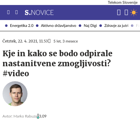
Telekom Slovenije
Energetika 2.0
Aktivno državljanstvo
Naj Digi
Zdravje za jutri
Fi
Četrtek, 22. 4. 2021, 11.53
5 let, 3 mesece
Kje in kako se bodo odpirale
nastanitvene zmogljivosti?
#video
Avtor:
Marko Rabuza
3,09