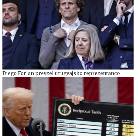
Diego Forlan prevzel urugvajsko reprezentanco