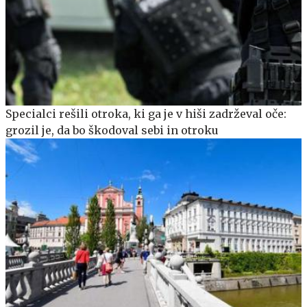
Specialci rešili otroka, ki ga je v hiši zadrževal oče:
grozil je, da bo škodoval sebi in otroku