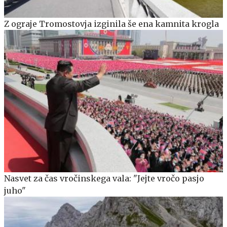
Z ograje Tromostovja izginila še ena kamnita krogla
Nasvet za čas vročinskega vala: "Jejte vročo pasjo
juho"