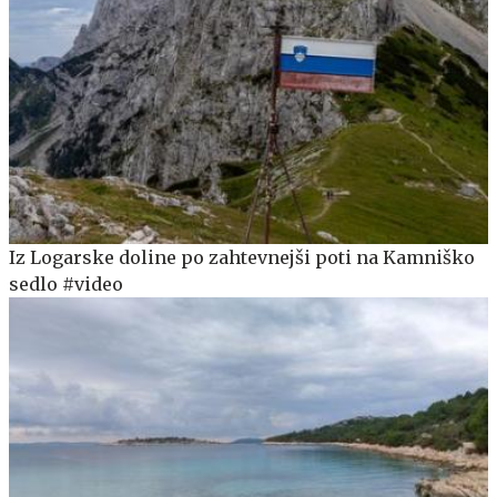
Iz Logarske doline po zahtevnejši poti na Kamniško
sedlo #video