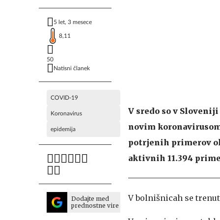
5 let, 3 mesece
8,11
50
Natisni članek
COVID-19
V sredo so v Slovenij
Koronavirus
novim koronavirusom, 
epidemija
potrjenih primerov o
aktivnih 11.394 primer
V bolnišnicah se trenut
Dodajte med
prednostne vire