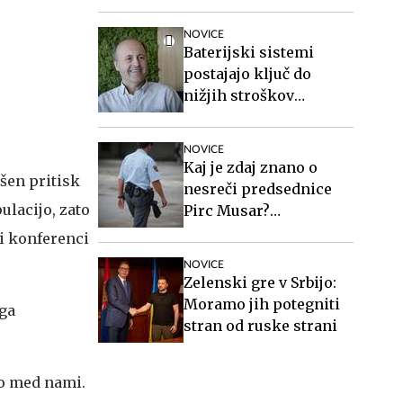
zakonito
NOVICE
Baterijski sistemi
postajajo ključ do
nižjih stroškov
elektrike v podjetjih
NOVICE
Kaj je zdaj znano o
jšen pritisk
nesreči predsednice
ulacijo, zato
Pirc Musar?
Poškodovan je tudi
ki konferenci
policist.
NOVICE
Zelenski gre v Srbijo:
Moramo jih potegniti
ega
stran od ruske strani
no med nami.