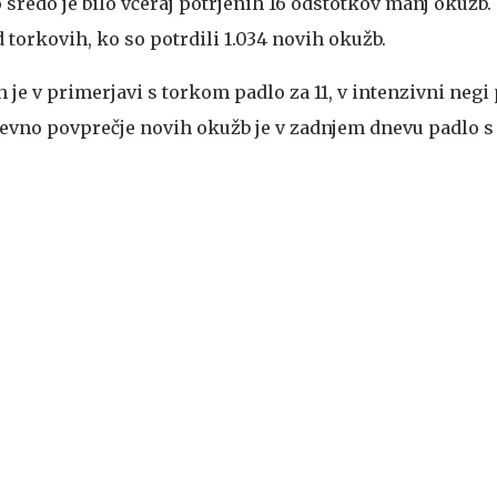
 sredo je bilo včeraj potrjenih 16 odstotkov manj okužb.
d torkovih, ko so potrdili 1.034 novih okužb.
h je v primerjavi s torkom padlo za 11, v intenzivni negi 
evno povprečje novih okužb je v zadnjem dnevu padlo s