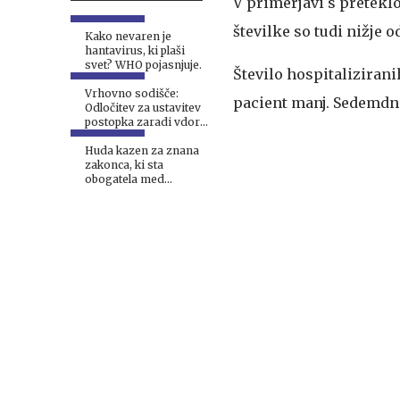
V primerjavi s preteklo
številke so tudi nižje o
Kako nevaren je
hantavirus, ki plaši
svet? WHO pojasnjuje.
Število hospitalizirani
Vrhovno sodišče:
pacient manj. Sedemdn
Odločitev za ustavitev
postopka zaradi vdora
v studio RTVS napačna
Huda kazen za znana
zakonca, ki sta
obogatela med
epidemijo bolezni
covid-19