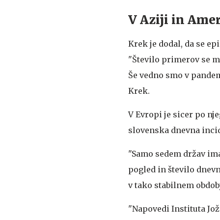
V Aziji in Ame
Krek je dodal, da se ep
"Število primerov se mo
Še vedno smo v pandemij
Krek.
V Evropi je sicer po nj
slovenska dnevna incid
"Samo sedem držav ima 
pogled in število dnev
v tako stabilnem obdobju
"Napovedi Instituta Jož