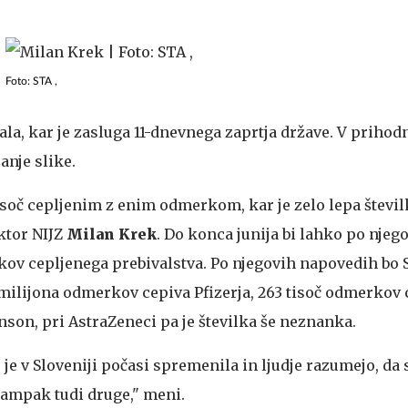
Foto: STA ,
jšala, kar je zasluga 11-dnevnega zaprtja države. V prihod
anje slike.
isoč cepljenim z enim odmerkom, kar je zelo lepa števil
ektor NIJZ
Milan Krek
. Do konca junija bi lahko po njeg
tkov cepljenega prebivalstva. Po njegovih napovedih bo 
6 milijona odmerkov cepiva Pfizerja, 263 tisoč odmerkov
nson, pri AstraZeneci pa je številka še neznanka.
 je v Sloveniji počasi spremenila in ljudje razumejo, da
 ampak tudi druge," meni.