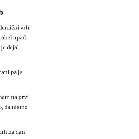
b
idemični vrh.
rahel upad.
je dejal
rani pa je
 nam na prvi
o, da nismo
nih na dan