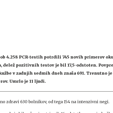
i ob 4.258 PCR-testih potrdili 745 novih primerov ok
delež pozitivnih testov je bil 17,5-odstoten. Povpre
kužbe v zadnjih sedmih dneh znaša 691. Trenutno je 
ov. Umrlo je 11 ljudi.
no zdravi 630 bolnikov, od tega 154 na intenzivni negi.