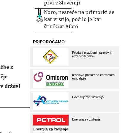
prvi v Sloveniji
Noro, nesreče na primorki se
kar vrstijo, počilo je kar
4,45
štirikrat #foto
užbe z
čje
v državi