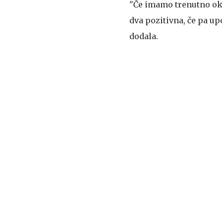
"Če imamo trenutno okro
dva pozitivna, če pa upo
dodala.