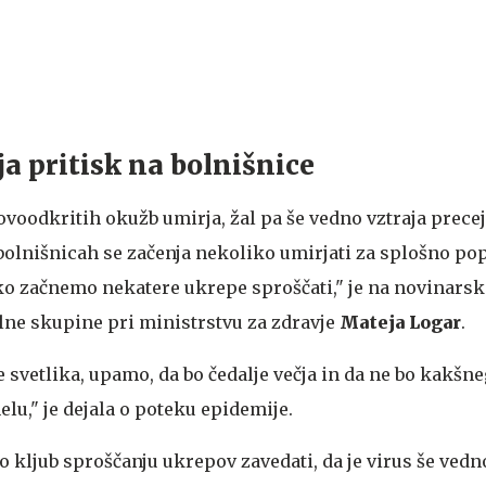
ja pritisk na bolnišnice
novoodkritih okužb umirja, žal pa še vedno vztraja prece
 bolnišnicah se začenja nekoliko umirjati za splošno pop
hko začnemo nekatere ukrepe sproščati," je na novinars
lne skupine pri ministrstvu za zdravje
Mateja Logar
.
 svetlika, upamo, da bo čedalje večja in da ne bo kakšn
lu," je dejala o poteku epidemije.
o kljub sproščanju ukrepov zavedati, da je virus še ved