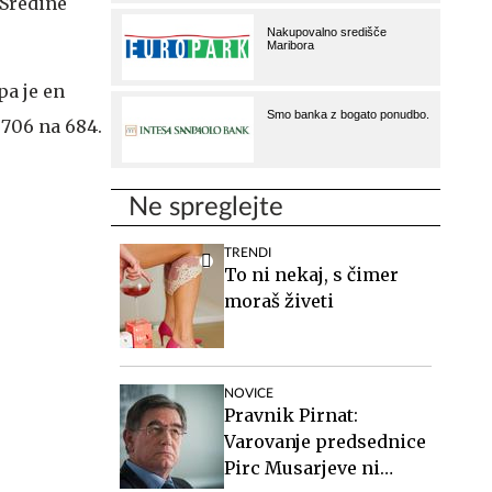
 Sredine
pa je en
 706 na 684.
Ne spreglejte
TRENDI
To ni nekaj, s čimer
moraš živeti
NOVICE
Pravnik Pirnat:
Varovanje predsednice
Pirc Musarjeve ni