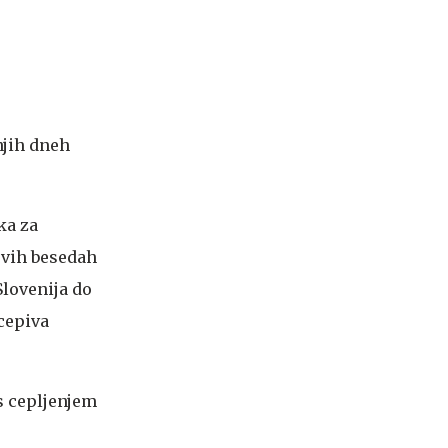
njih dneh
ka za
ovih besedah
Slovenija do
 cepiva
 s cepljenjem