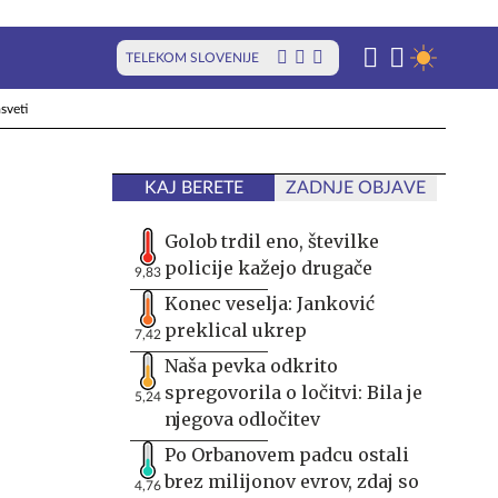
TELEKOM SLOVENIJE
sveti
KAJ BERETE
ZADNJE OBJAVE
Golob trdil eno, številke
policije kažejo drugače
9,83
Konec veselja: Janković
preklical ukrep
7,42
Naša pevka odkrito
spregovorila o ločitvi: Bila je
5,24
njegova odločitev
Po Orbanovem padcu ostali
brez milijonov evrov, zdaj so
4,76