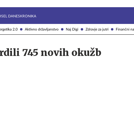
Želite prejemati e-novice?
Uživajmo pametno
OSEL DANES
KRONIKA
rgetika 2.0
Aktivno državljanstvo
Naj Digi
Zdravje za jutri
Finančni na
rdili 745 novih okužb