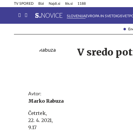
Info in obvestila
Tehnik
TV SPORED
Bizi
Najdi.si
Itis.si
1188
SLOVENIJA
EVROPA IN SVET
DIGISVET
P
Ene
V sredo pot
Avtor:
Marko Rabuza
Četrtek,
22. 4. 2021,
9.17