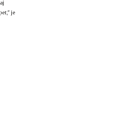
aj
et," je