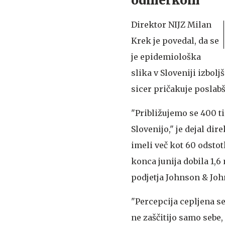
odmerkom
Direktor NIJZ Milan
Krek je povedal, da se
je epidemiološka
slika v Sloveniji izbol
sicer pričakuje poslabš
"Približujemo se 400 t
Slovenijo," je dejal dir
imeli več kot 60 odsto
konca junija dobila 1,
podjetja Johnson & Joh
"Percepcija cepljena se
ne zaščitijo samo sebe,