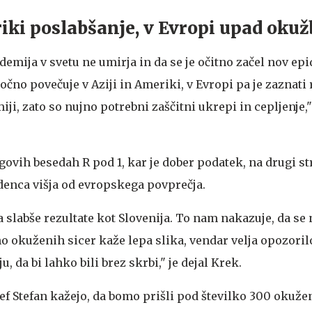
riki poslabšanje, v Evropi upad okuž
idemija v svetu ne umirja in da se je očitno začel nov ep
čno povečuje v Aziji in Ameriki, v Evropi pa je zaznati 
i, zato so nujno potrebni zaščitni ukrepi in cepljenje," 
egovih besedah R pod 1, kar je dober podatek, na drugi st
enca višja od evropskega povprečja.
slabše rezultate kot Slovenija. To nam nakazuje, da se
no okuženih sicer kaže lepa slika, vendar velja opozoril
, da bi lahko bili brez skrbi," je dejal Krek.
ef Stefan kažejo, da bomo prišli pod številko 300 okuže