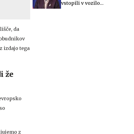
vstopili v vozilo
varovane osebe, sta
postali javni osebi
lišče, da
pobudnikov
 izdajo tega
i že
 evropsko
 so
ljujemo z