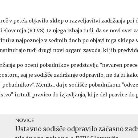
eč v petek objavilo sklep o razveljavitvi zadržanja pri 
 Slovenija (RTVS). Iz njega izhaja tudi, da se novi svet 
ituira najpozneje v sedmih dneh po objavi tega sklepa
nstituirajo tudi drugi novi organi zavoda, ki jih predvid
ržanja po oceni pobudnikov predstavlja "nevaren prece
toru, saj je sodišče zadržanje odpravilo, ne da bi kak
aj pobudnikov". Menita, da je sodišče pobudnikom "odvz
tvo" in tudi pravico do izjavljanja, ki je del pravice do
NOVICE
Ustavno sodišče odpravilo začasno zad