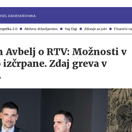
Želite prejemati e-novice?
Uživajmo pametno
OSEL DANES
KRONIKA
rgetika 2.0
Aktivno državljanstvo
Naj Digi
Zdravje za jutri
Finančni na
n Avbelj o RTV: Možnosti v
o izčrpane. Zdaj greva v
.