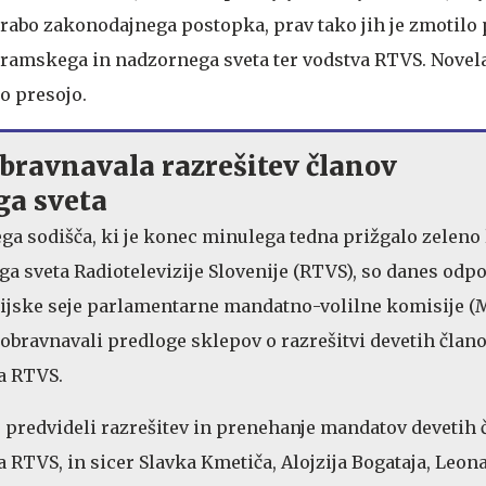
orabo zakonodajnega postopka, prav tako jih je zmotilo
amskega in nadzornega sveta ter vodstva RTVS. Novela 
o presojo.
bravnavala razrešitev članov
a sveta
ega sodišča, ki je konec minulega tedna prižgalo zeleno 
ga sveta Radiotelevizije Slovenije (RTVS), so danes odp
unijske seje parlamentarne mandatno-volilne komisije (
 obravnavali predloge sklepov o razrešitvi devetih član
a RTVS.
 predvideli razrešitev in prenehanje mandatov devetih 
RTVS, in sicer Slavka Kmetiča, Alojzija Bogataja, Leon