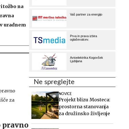
ritožbo na
pravna
n v uradnem
Ne spreglejte
 pravno
NOVICE
Projekt blizu Mosteca:
išče za
prostorna stanovanja
za družinsko življenje
o pravno