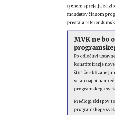
njenem sprejetju za zl
mandatov članom progr
prestala referendumsk
MVK ne bo o
programskeg
Po odločitvi ustavn
konstituiranje nove
štiri že sklicane j
sejah naj bi namreč
programskega svet
Predlogi sklepov so
programskega sveta 