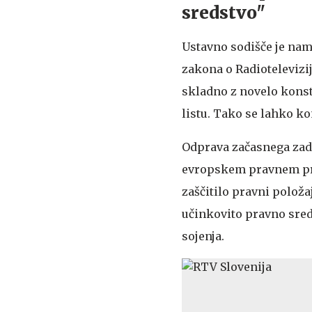
sredstvo"
Ustavno sodišče je namr
zakona o Radioteleviziji
skladno z novelo konst
listu. Tako se lahko ko
Odprava začasnega zad
evropskem pravnem pros
zaščitilo pravni polož
učinkovito pravno sreds
sojenja.