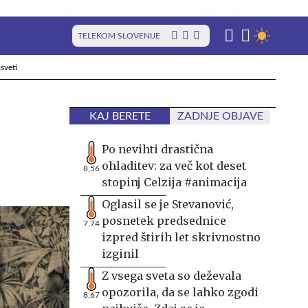
TELEKOM SLOVENIJE
sveti
KAJ BERETE
ZADNJE OBJAVE
Po nevihti drastična
ohladitev: za več kot deset
8,56
stopinj Celzija #animacija
Oglasil se je Stevanović,
posnetek predsednice
7,74
izpred štirih let skrivnostno
izginil
Z vsega sveta so deževala
opozorila, da se lahko zgodi
8,67