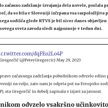
alo začasno zadržanje izvajanja dela novele, poslala p
č, da so bila v Sloveniji izčrpana vsa razpoložljiva 
nega sodišča glede RTVS je bil sicer danes objavlje
 novega sveta zavoda sledi najpozneje v tednu dni.
ic.twitter.com/dqFEo2Lo4P
 Gregorčič (@PeterGregorcic)
May 29, 2023
odpravo začasnega zadržanja pobudnikom odvzelo edino
loveniji na voljo, zato nam je odprta pot na Evropsko sod
, sta Gregorčič in Avbelj zapisala v izjavi za javnost.
dnikom odvzelo vsakršno učinkovit