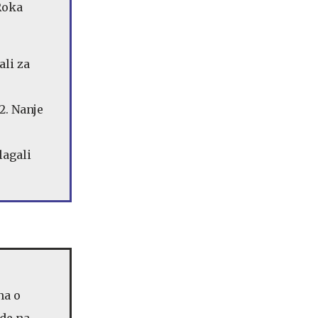
 Roka
ali za
2. Nanje
lagali
na o
ede na