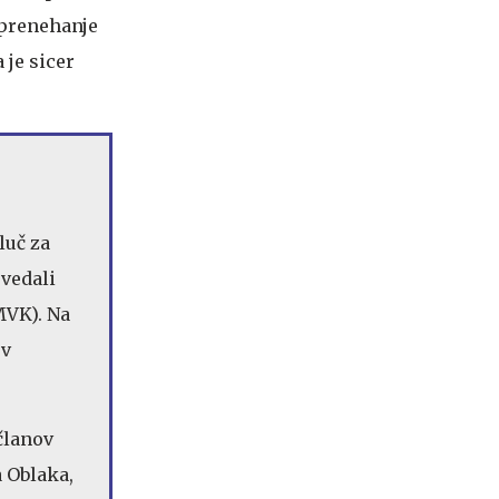
 prenehanje
je sicer
luč za
ovedali
MVK). Na
ov
članov
a Oblaka,