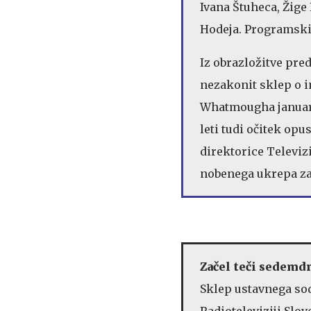
Ivana Štuheca, Žige 
Hodeja. Programski s
Iz obrazložitve pre
nezakonit sklep o 
Whatmougha januarj
leti tudi očitek opu
direktorice Televizi
nobenega ukrepa za
Začel teči sedemd
Sklep ustavnega sod
Radioteleviziji Slo