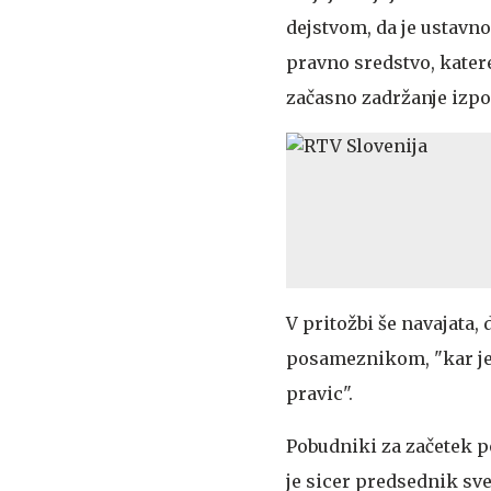
dejstvom, da je ustavn
pravno sredstvo, katere
začasno zadržanje izpod
V pritožbi še navajata,
posameznikom, "kar je
pravic".
Pobudniki za začetek p
je sicer predsednik sve