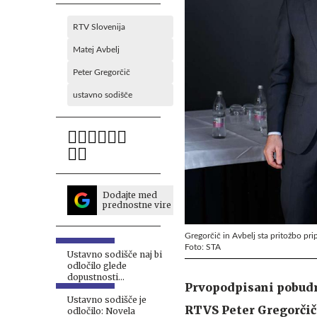
RTV Slovenija
Matej Avbelj
Peter Gregorčič
ustavno sodišče
Dodajte med
prednostne vire
Gregorčič in Avbelj sta pritožbo pripr
Foto: STA
Ustavno sodišče naj bi
odločilo glede
dopustnosti
Prvopodpisani pobudn
referenduma o
interventnem zakonu
Ustavno sodišče je
RTVS Peter Gregorčič 
odločilo: Novela