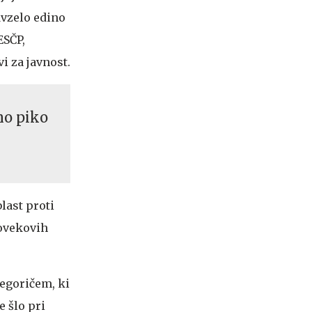
dvzelo edino
ESČP,
i za javnost.
rno piko
last proti
lovekovih
egoričem, ki
e šlo pri