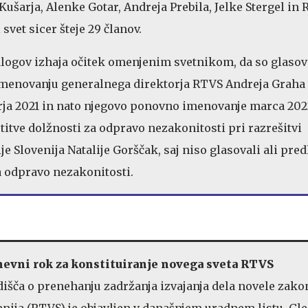
Kušarja, Alenke Gotar, Andreja Prebila, Jelke Stergel in
vet sicer šteje 29 članov.
dlogov izhaja očitek omenjenim svetnikom, da so glasov
imenovanju generalnega direktorja RTVS Andreja Graha
a 2021 in nato njegovo ponovno imenovanje marca 202
stitve dolžnosti za odpravo nezakonitosti pri razrešitvi
je Slovenija Natalije Gorščak, saj niso glasovali ali pred
 odpravo nezakonitosti.
nevni rok za konstituiranje novega sveta RTVS
išča o prenehanju zadržanja izvajanja dela novele zako
venija (RTVS) je objavljen v današnjem uradnem listu. Gl