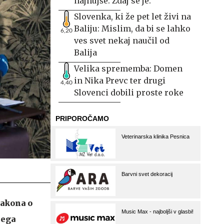
najhujše. Zdaj se je.
Slovenka, ki že pet let živi na
Baliju: Mislim, da bi se lahko
6,20
ves svet nekaj naučil od
Balija
Velika sprememba: Domen
in Nika Prevc ter drugi
4,40
Slovenci dobili proste roke
zakona o
nega