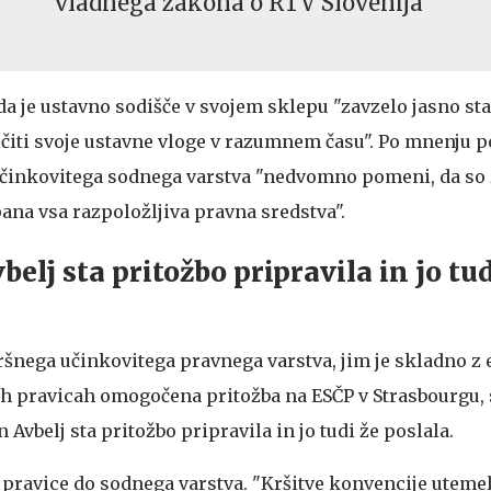
vladnega zakona o RTV Slovenija
 da je ustavno sodišče v svojem sklepu "zavzelo jasno sta
čiti svoje ustavne vloge v razumnem času". Po mnenju 
činkovitega sodnega varstva "nedvomno pomeni, da so z
pana vsa razpoložljiva pravna sredstva".
belj sta pritožbo pripravila in jo tud
kršnega učinkovitega pravnega varstva, jim je skladno z
h pravicah omogočena pritožba na ESČP v Strasbourgu,
 Avbelj sta pritožbo pripravila in jo tudi že poslala.
ev pravice do sodnega varstva. "Kršitve konvencije uteme