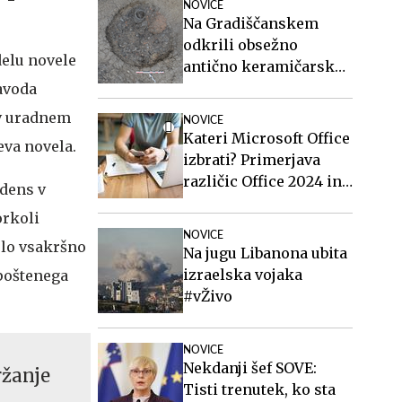
NOVICE
Na Gradiščanskem
odkrili obsežno
delu novele
antično keramičarsko
delavnico
zavoda
 v uradnem
NOVICE
Kateri Microsoft Office
eva novela.
izbrati? Primerjava
različic Office 2024 in
dens v
Office 2021.
orkoli
NOVICE
elo vsakršno
Na jugu Libanona ubita
izraelska vojaka
 poštenega
#vŽivo
NOVICE
Nekdanji šef SOVE:
ržanje
Tisti trenutek, ko sta