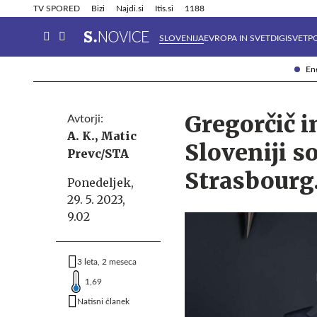
Info in obvestila
Tehnik
TV SPORED
Bizi
Najdi.si
Itis.si
1188
SLOVENIJA
EVROPA IN SVET
DIGISVET
P
Ene
Gregorčič i
Avtorji:
A. K.,
Matic
Sloveniji s
Prevc/STA
Strasbourg
Ponedeljek,
29. 5. 2023,
9.02
3 leta, 2 meseca
1,69
Natisni članek