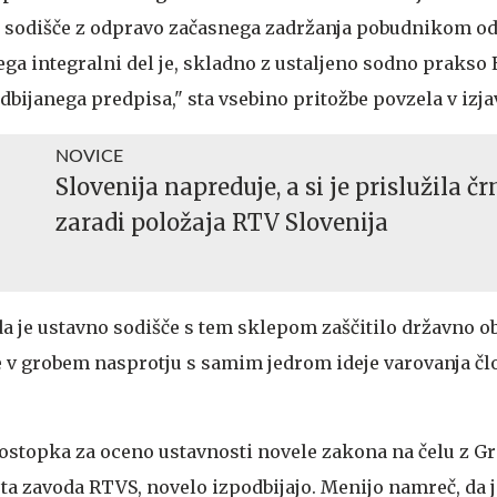
o sodišče z odpravo začasnega zadržanja pobudnikom o
ga integralni del je, skladno z ustaljeno sodno prakso 
bijanega predpisa," sta vsebino pritožbe povzela v izjav
NOVICE
Slovenija napreduje, a si je prislužila č
zaradi položaja RTV Slovenija
 da je ustavno sodišče s tem sklepom zaščitilo državno ob
 v grobem nasprotju s samim jedrom ideje varovanja č
ostopka za oceno ustavnosti novele zakona na čelu z Gr
ta zavoda RTVS, novelo izpodbijajo. Menijo namreč, da j