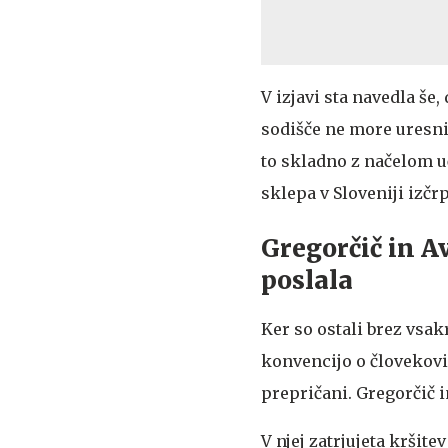
V izjavi sta navedla še,
sodišče ne more uresni
to skladno z načelom u
sklepa v Sloveniji izčr
Gregorčič in Av
poslala
Ker so ostali brez vsa
konvencijo o človekovi
prepričani. Gregorčič in
V njej zatrjujeta kršit