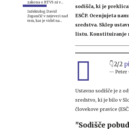
zakona o RTVS ni v
sodišča, ki je preklic
neskladju z ustavo
Infektolog David
ESČP. Ocenjujeta namre
Zupančič v nejeveri nad
tem, kar je videl na
sredstva. Sklep ustav
nacionalki: "J...š vse to"
listu. Konstituiranje
👇2/2
p
— Peter
Ustavno sodišče je z 
sredstvo, ki je bilo v S
človekove pravice (ESČP)
"Sodišče pobu