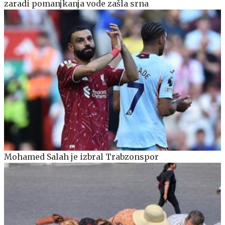
zaradi pomanjkanja vode zašla srna
Mohamed Salah je izbral Trabzonspor