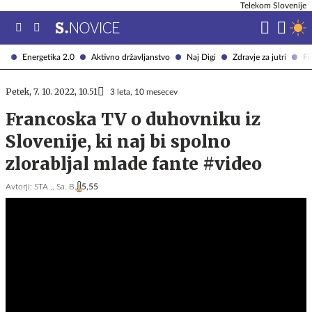
Telekom Slovenije
Energetika 2.0
Aktivno državljanstvo
Naj Digi
Zdravje za jutri
Fi
Petek, 7. 10. 2022, 10.51
3 leta, 10 mesecev
Francoska TV o duhovniku iz
Slovenije, ki naj bi spolno
zlorabljal mlade fante #video
Avtorji:
STA ,,
Sa. B.
5,55