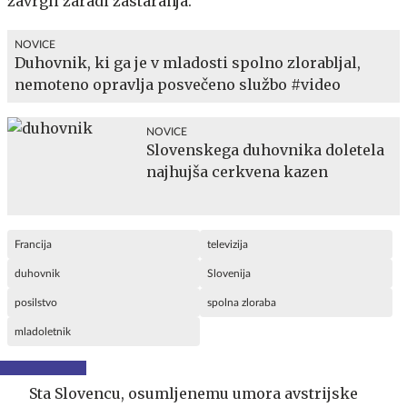
zavrgli zaradi zastaranja.
NOVICE
Duhovnik, ki ga je v mladosti spolno zlorabljal,
nemoteno opravlja posvečeno službo #video
NOVICE
Slovenskega duhovnika doletela
najhujša cerkvena kazen
Francija
televizija
duhovnik
Slovenija
posilstvo
spolna zloraba
mladoletnik
Sta Slovencu, osumljenemu umora avstrijske