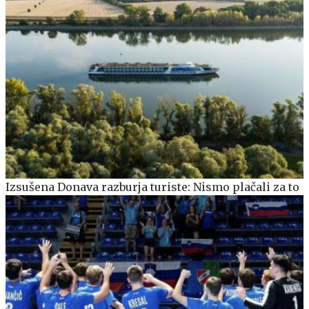
Izsušena Donava razburja turiste: Nismo plačali za to