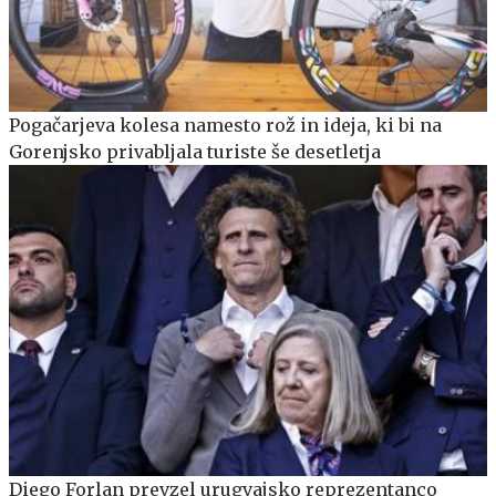
Pogačarjeva kolesa namesto rož in ideja, ki bi na
Gorenjsko privabljala turiste še desetletja
Diego Forlan prevzel urugvajsko reprezentanco