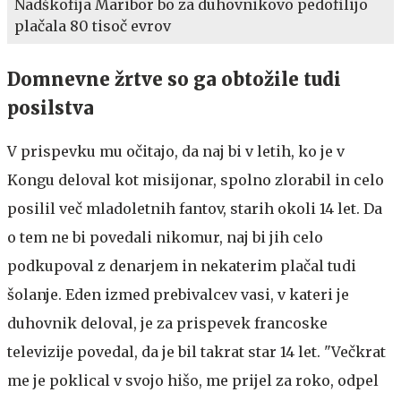
Nadškofija Maribor bo za duhovnikovo pedofilijo
plačala 80 tisoč evrov
Domnevne žrtve so ga obtožile tudi
posilstva
V prispevku mu očitajo, da naj bi v letih, ko je v
Kongu deloval kot misijonar, spolno zlorabil in celo
posilil več mladoletnih fantov, starih okoli 14 let. Da
o tem ne bi povedali nikomur, naj bi jih celo
podkupoval z denarjem in nekaterim plačal tudi
šolanje. Eden izmed prebivalcev vasi, v kateri je
duhovnik deloval, je za prispevek francoske
televizije povedal, da je bil takrat star 14 let. "Večkrat
me je poklical v svojo hišo, me prijel za roko, odpel