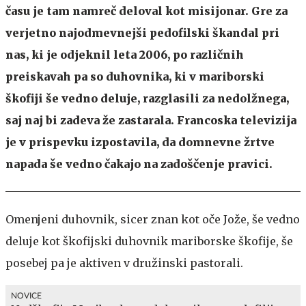
času je tam namreč deloval kot misijonar. Gre za
verjetno najodmevnejši pedofilski škandal pri
nas, ki je odjeknil leta 2006, po različnih
preiskavah pa so duhovnika, ki v mariborski
škofiji še vedno deluje, razglasili za nedolžnega,
saj naj bi zadeva že zastarala. Francoska televizija
je v prispevku izpostavila, da domnevne žrtve
napada še vedno čakajo na zadoščenje pravici.
Omenjeni duhovnik, sicer znan kot oče Jože, še vedno
deluje kot škofijski duhovnik mariborske škofije, še
posebej pa je aktiven v družinski pastorali.
NOVICE