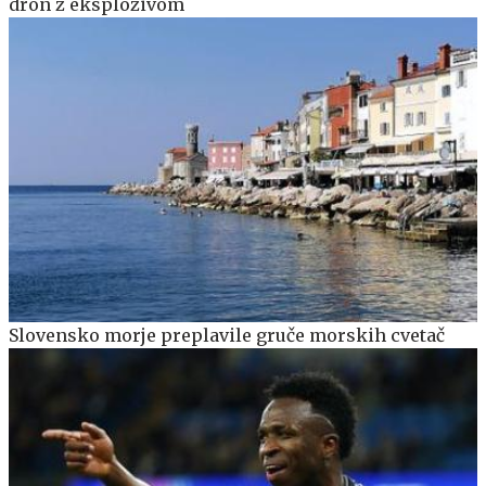
dron z eksplozivom
Slovensko morje preplavile gruče morskih cvetač