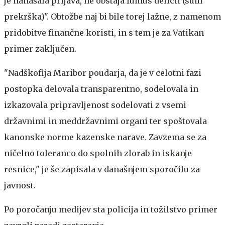
je nanašala prijava, ne obstaja fumus delicti (sum
prekrška)". Obtožbe naj bi bile torej lažne, z namenom
pridobitve finančne koristi, in s tem je za Vatikan
primer zaključen.
"Nadškofija Maribor poudarja, da je v celotni fazi
postopka delovala transparentno, sodelovala in
izkazovala pripravljenost sodelovati z vsemi
državnimi in meddržavnimi organi ter spoštovala
kanonske norme kazenske narave. Zavzema se za
ničelno toleranco do spolnih zlorab in iskanje
resnice," je še zapisala v današnjem sporočilu za
javnost.
Po poročanju medijev sta policija in tožilstvo primer