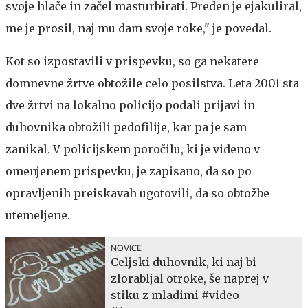
svoje hlače in začel masturbirati. Preden je ejakuliral,
me je prosil, naj mu dam svoje roke," je povedal.
Kot so izpostavili v prispevku, so ga nekatere
domnevne žrtve obtožile celo posilstva. Leta 2001 sta
dve žrtvi na lokalno policijo podali prijavi in
duhovnika obtožili pedofilije, kar pa je sam
zanikal. V policijskem poročilu, ki je videno v
omenjenem prispevku, je zapisano, da so po
opravljenih preiskavah ugotovili, da so obtožbe
utemeljene.
NOVICE
Celjski duhovnik, ki naj bi
zlorabljal otroke, še naprej v
stiku z mladimi #video