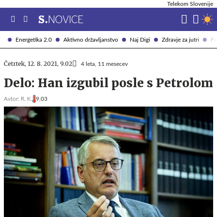
Telekom Slovenije
Energetika 2.0
Aktivno državljanstvo
Naj Digi
Zdravje za jutri
Fi
Četrtek, 12. 8. 2021, 9.02
4 leta, 11 mesecev
Delo: Han izgubil posle s Petrolom
Avtor:
R. K.
9,03