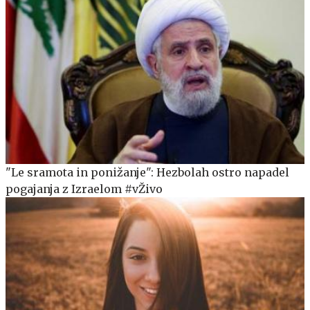
"Le sramota in ponižanje": Hezbolah ostro napadel
pogajanja z Izraelom #vŽivo