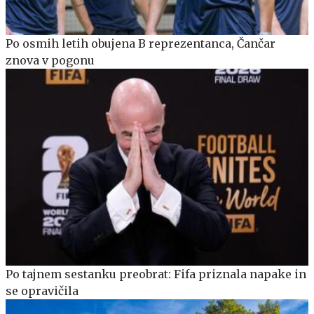
Po osmih letih obujena B reprezentanca, Čančar
znova v pogonu
Po tajnem sestanku preobrat: Fifa priznala napake in
se opravičila