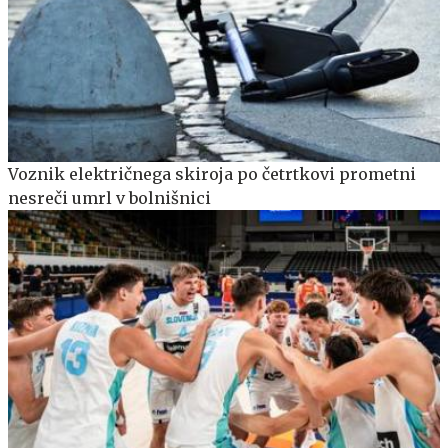
Voznik električnega skiroja po četrtkovi prometni
nesreči umrl v bolnišnici