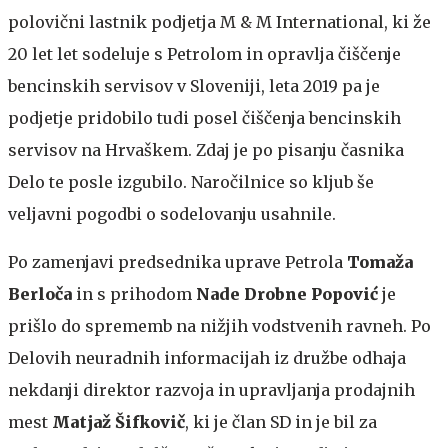
polovični lastnik podjetja M & M International, ki že
20 let let sodeluje s Petrolom in opravlja čiščenje
bencinskih servisov v Sloveniji, leta 2019 pa je
podjetje pridobilo tudi posel čiščenja bencinskih
servisov na Hrvaškem. Zdaj je po pisanju časnika
Delo te posle izgubilo. Naročilnice so kljub še
veljavni pogodbi o sodelovanju usahnile.
Po zamenjavi predsednika uprave Petrola
Tomaža
Berloča
in s prihodom
Nade Drobne Popović
je
prišlo do sprememb na nižjih vodstvenih ravneh. Po
Delovih neuradnih informacijah iz družbe odhaja
nekdanji direktor razvoja in upravljanja prodajnih
mest
Matjaž Šifkovič
, ki je član SD in je bil za