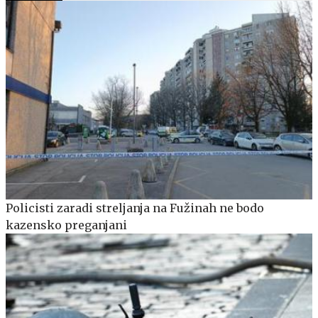
Policisti zaradi streljanja na Fužinah ne bodo
kazensko preganjani