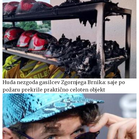
Huda nezgoda gasilcev Zgornjega Brnika: saje po
požaru prekrile praktično celoten objekt