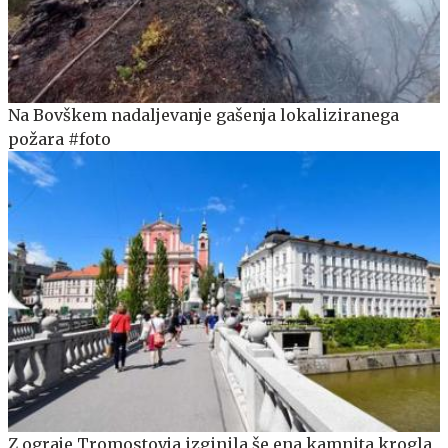
Na Bovškem nadaljevanje gašenja lokaliziranega
požara #foto
Z ograje Tromostovja izginila še ena kamnita krogla