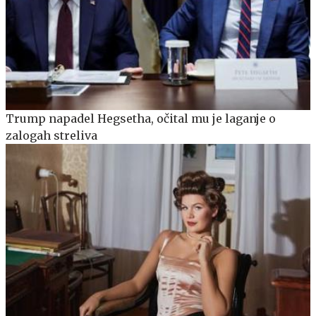
Trump napadel Hegsetha, očital mu je laganje o
zalogah streliva