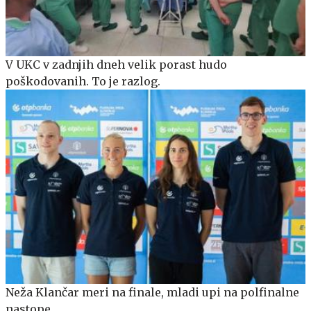
V UKC v zadnjih dneh velik porast hudo
poškodovanih. To je razlog.
Neža Klančar meri na finale, mladi upi na polfinalne
nastope