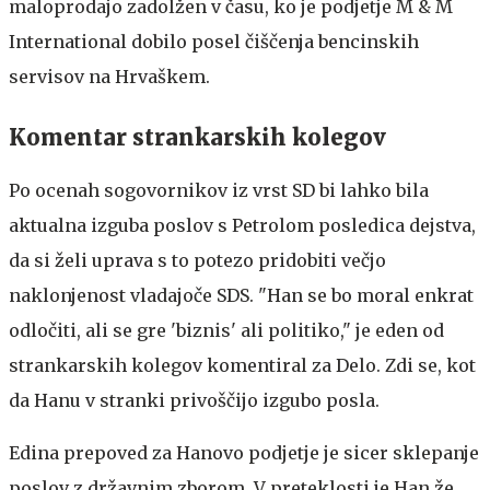
maloprodajo zadolžen v času, ko je podjetje M & M
International dobilo posel čiščenja bencinskih
servisov na Hrvaškem.
Komentar strankarskih kolegov
Po ocenah sogovornikov iz vrst SD bi lahko bila
aktualna izguba poslov s Petrolom posledica dejstva,
da si želi uprava s to potezo pridobiti večjo
naklonjenost vladajoče SDS. "Han se bo moral enkrat
odločiti, ali se gre 'biznis' ali politiko," je eden od
strankarskih kolegov komentiral za Delo. Zdi se, kot
da Hanu v stranki privoščijo izgubo posla.
Edina prepoved za Hanovo podjetje je sicer sklepanje
poslov z državnim zborom. V preteklosti je Han že