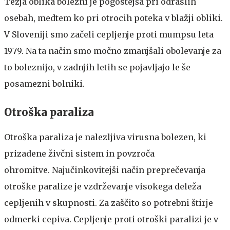
Težja oblika bolezni je pogostejša pri odraslih
osebah, medtem ko pri otrocih poteka v blažji obliki.
V Sloveniji smo začeli cepljenje proti mumpsu leta
1979. Na ta način smo močno zmanjšali obolevanje za
to boleznijo, v zadnjih letih se pojavljajo le še
posamezni bolniki.
Otroška paraliza
Otroška paraliza je nalezljiva virusna bolezen, ki
prizadene živčni sistem in povzroča
ohromitve. Najučinkovitejši način preprečevanja
otroške paralize je vzdrževanje visokega deleža
cepljenih v skupnosti. Za zaščito so potrebni štirje
odmerki cepiva. Cepljenje proti otroški paralizi je v