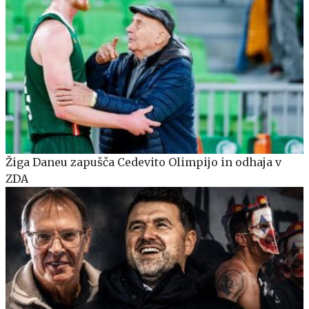
Žiga Daneu zapušča Cedevito Olimpijo in odhaja v
ZDA