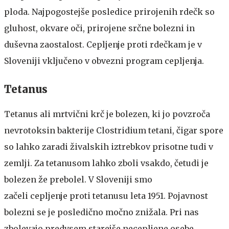
ploda. Najpogostejše posledice prirojenih rdečk so
gluhost, okvare oči, prirojene srčne bolezni in
duševna zaostalost. Cepljenje proti rdečkam je v
Sloveniji vključeno v obvezni program cepljenja.
Tetanus
Tetanus ali mrtvični krč je bolezen, ki jo povzroča
nevrotoksin bakterije Clostridium tetani, čigar spore
so lahko zaradi živalskih iztrebkov prisotne tudi v
zemlji. Za tetanusom lahko zboli vsakdo, četudi je
bolezen že prebolel. V Sloveniji smo
začeli cepljenje proti tetanusu leta 1951. Pojavnost
bolezni se je posledično močno znižala. Pri nas
zbolevajo predvsem starejše necepljene osebe.