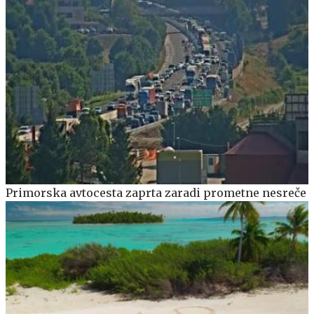
Primorska avtocesta zaprta zaradi prometne nesreče