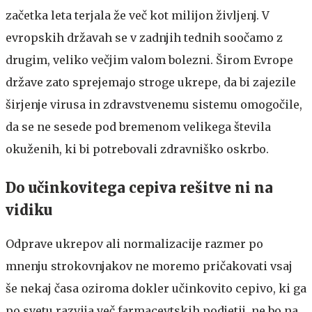
začetka leta terjala že več kot milijon življenj. V
evropskih državah se v zadnjih tednih soočamo z
drugim, veliko večjim valom bolezni. Širom Evrope
države zato sprejemajo stroge ukrepe, da bi zajezile
širjenje virusa in zdravstvenemu sistemu omogočile,
da se ne sesede pod bremenom velikega števila
okuženih, ki bi potrebovali zdravniško oskrbo.
Do učinkovitega cepiva rešitve ni na
vidiku
Odprave ukrepov ali normalizacije razmer po
mnenju strokovnjakov ne moremo pričakovati vsaj
še nekaj časa oziroma dokler učinkovito cepivo, ki ga
po svetu razvija več farmacevtskih podjetij, ne bo na