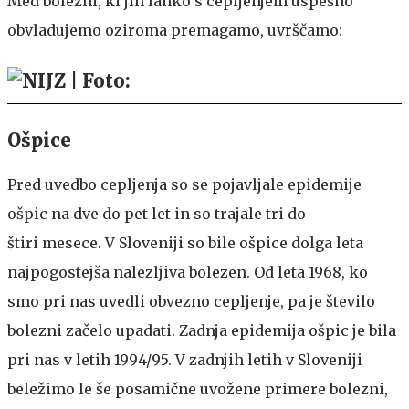
Med bolezni, ki jih lahko s cepljenjem uspešno
obvladujemo oziroma premagamo, uvrščamo:
Ošpice
Pred uvedbo cepljenja so se pojavljale epidemije
ošpic na dve do pet let in so trajale tri do
štiri mesece. V Sloveniji so bile ošpice dolga leta
najpogostejša nalezljiva bolezen. Od leta 1968, ko
smo pri nas uvedli obvezno cepljenje, pa je število
bolezni začelo upadati. Zadnja epidemija ošpic je bila
pri nas v letih 1994/95. V zadnjih letih v Sloveniji
beležimo le še posamične uvožene primere bolezni,