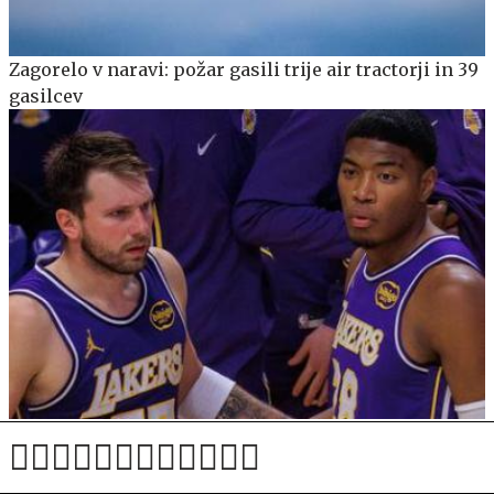
Zagorelo v naravi: požar gasili trije air tractorji in 39
gasilcev
Hachimura po slovesu od Dončića razkril razloge za
odhod