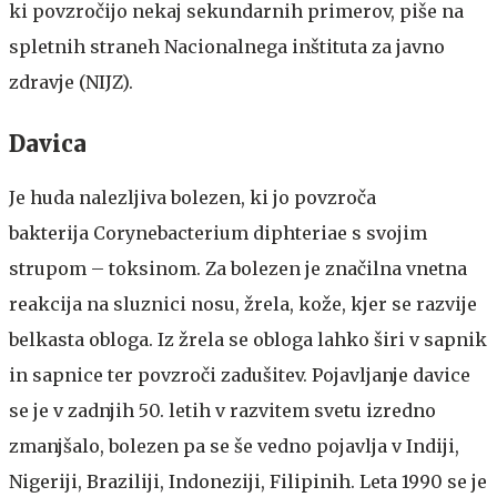
ki povzročijo nekaj sekundarnih primerov, piše na
spletnih straneh Nacionalnega inštituta za javno
zdravje (NIJZ).
Davica
Je huda nalezljiva bolezen, ki jo povzroča
bakterija Corynebacterium diphteriae s svojim
strupom – toksinom. Za bolezen je značilna vnetna
reakcija na sluznici nosu, žrela, kože, kjer se razvije
belkasta obloga. Iz žrela se obloga lahko širi v sapnik
in sapnice ter povzroči zadušitev. Pojavljanje davice
se je v zadnjih 50. letih v razvitem svetu izredno
zmanjšalo, bolezen pa se še vedno pojavlja v Indiji,
Nigeriji, Braziliji, Indoneziji, Filipinih. Leta 1990 se je