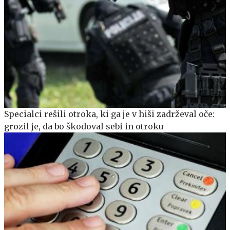
Specialci rešili otroka, ki ga je v hiši zadrževal oče:
grozil je, da bo škodoval sebi in otroku