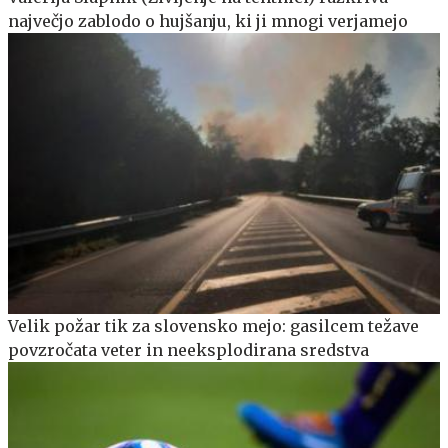
največjo zablodo o hujšanju, ki ji mnogi verjamejo
Velik požar tik za slovensko mejo: gasilcem težave
povzročata veter in neeksplodirana sredstva