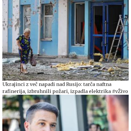
Ukrajinci z več napadi nad Rusijo: tarča naftna
rafinerija, izbruhnili požari, izpadla elektrika #vŽivo