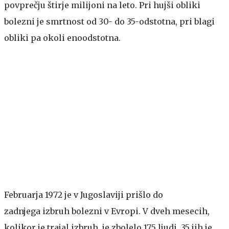
povprečju štirje milijoni na leto. Pri hujši obliki
bolezni je smrtnost od 30- do 35-odstotna, pri blagi
obliki pa okoli enoodstotna.
Februarja 1972 je v Jugoslaviji prišlo do
zadnjega izbruh bolezni v Evropi. V dveh mesecih,
kolikor je trajal izbruh, je zbolelo 175 ljudi, 35 jih je