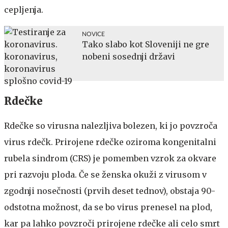
cepljenja.
NOVICE
Tako slabo kot Sloveniji ne gre
nobeni sosednji državi
Rdečke
Rdečke so virusna nalezljiva bolezen, ki jo povzroča
virus rdečk. Prirojene rdečke oziroma kongenitalni
rubela sindrom (CRS) je pomemben vzrok za okvare
pri razvoju ploda. Če se ženska okuži z virusom v
zgodnji nosečnosti (prvih deset tednov), obstaja 90-
odstotna možnost, da se bo virus prenesel na plod,
kar pa lahko povzroči prirojene rdečke ali celo smrt