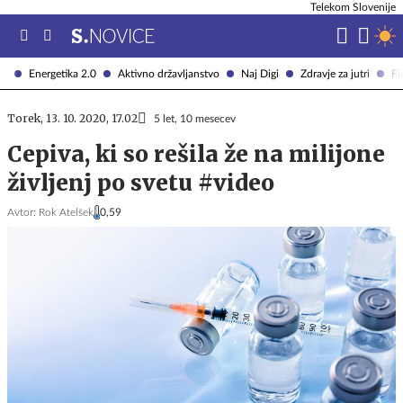
Telekom Slovenije
Energetika 2.0
Aktivno državljanstvo
Naj Digi
Zdravje za jutri
Fi
Torek, 13. 10. 2020, 17.02
5 let, 10 mesecev
Cepiva, ki so rešila že na milijone
življenj po svetu #video
Avtor:
Rok Atelšek
0,59