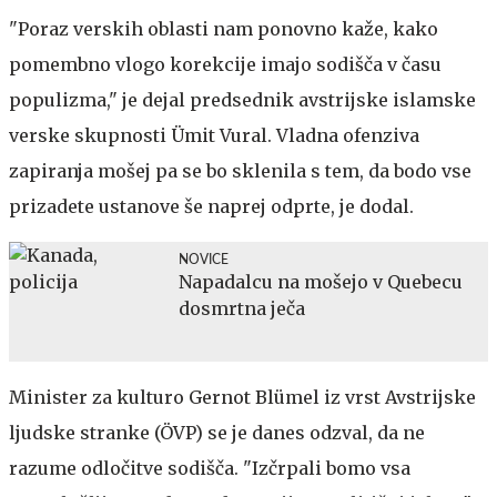
"Poraz verskih oblasti nam ponovno kaže, kako
pomembno vlogo korekcije imajo sodišča v času
populizma," je dejal predsednik avstrijske islamske
verske skupnosti Ümit Vural. Vladna ofenziva
zapiranja mošej pa se bo sklenila s tem, da bodo vse
prizadete ustanove še naprej odprte, je dodal.
NOVICE
Napadalcu na mošejo v Quebecu
dosmrtna ječa
Minister za kulturo Gernot Blümel iz vrst Avstrijske
ljudske stranke (ÖVP) se je danes odzval, da ne
razume odločitve sodišča. "Izčrpali bomo vsa