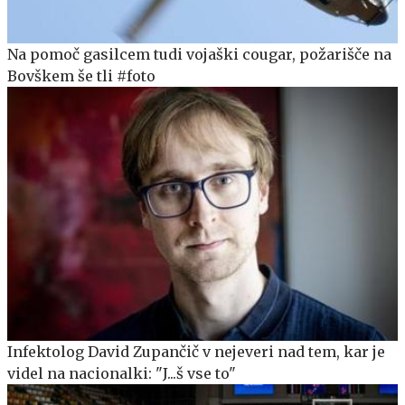
Na pomoč gasilcem tudi vojaški cougar, požarišče na
Bovškem še tli #foto
Infektolog David Zupančič v nejeveri nad tem, kar je
videl na nacionalki: "J...š vse to"