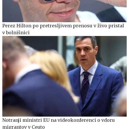
Perez Hilton po pretresljivem prenosu v živo pristal
v bolnišnici
Notranji ministri EU na videokonferenci o vdoru
migrantov v Ceuto