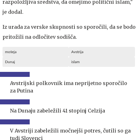
razpoložljiva sredstva, da omejimo politični islam,"
je dodal.
Iz urada za verske skupnosti so sporočili, da se bodo
pritožili na odločitev sodišča.
mošeja
Avstrija
Dunaj
islam
Avstrijski polkovnik ima neprijetno sporočilo
za Putina
Na Dunaju zabeležili 41 stopinj Celzija
V Avstriji zabeležili močnejši potres, čutili so ga
tudi Slovenci