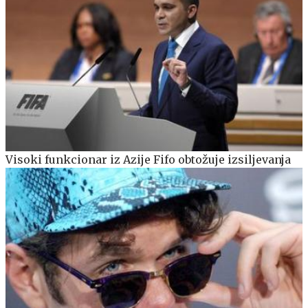
Visoki funkcionar iz Azije Fifo obtožuje izsiljevanja