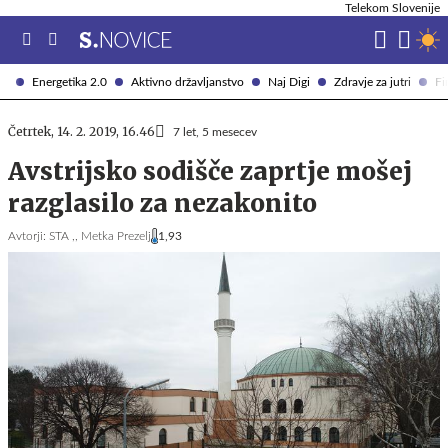
Telekom Slovenije
Energetika 2.0
Aktivno državljanstvo
Naj Digi
Zdravje za jutri
Fi
Četrtek, 14. 2. 2019, 16.46
7 let, 5 mesecev
Avstrijsko sodišče zaprtje mošej
razglasilo za nezakonito
Avtorji:
STA ,,
Metka Prezelj
1,93