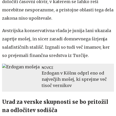
določiti časovni okvir, v katerem se lahko reši
morebitne nesporazume, a pristojne oblasti tega dela
zakona niso upoštevale.
Avstrijska konservativna vlada je junija lani ukazala
zaprtje mošej, in sicer zaradi domnevnega širjenja
salafističnih stališč. Izgnali so tudi več imamov, ker
so prejemali finančna sredstva iz Turčije.
NOVICE
Erdogan v Kölnu odprl eno od
največjih mošej, ki sprejme več
tisoč vernikov
Urad za verske skupnosti se bo pritožil
na odločitev sodišča