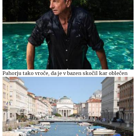
Pahorju tako vroče, da je v bazen skočil kar oblečen