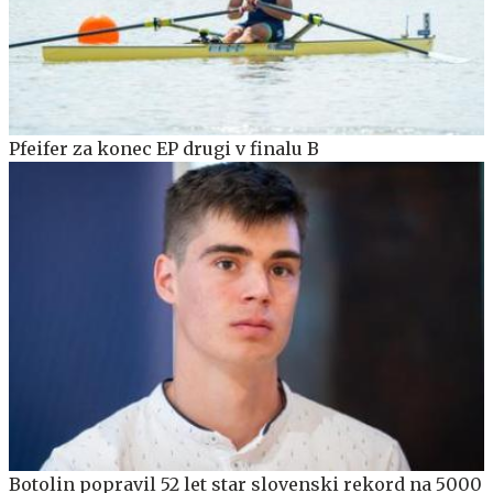
Pfeifer za konec EP drugi v finalu B
Botolin popravil 52 let star slovenski rekord na 5000