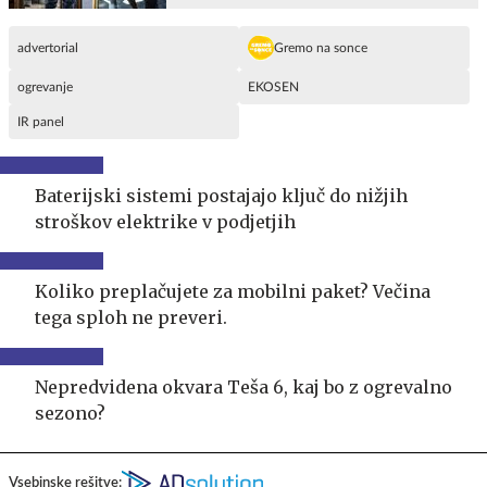
advertorial
Gremo na sonce
ogrevanje
EKOSEN
IR panel
Baterijski sistemi postajajo ključ do nižjih
stroškov elektrike v podjetjih
Koliko preplačujete za mobilni paket? Večina
tega sploh ne preveri.
Nepredvidena okvara Teša 6, kaj bo z ogrevalno
sezono?
Vsebinske rešitve: