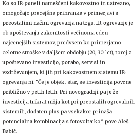
Ko so IR-paneli nameščeni kakovostno in ustrezno,
omogočajo precejšne prihranke v primerjavi s
preostalimi načini ogrevanja na trgu. IR-ogrevanje je
ob upoštevanju zakonitosti večinoma eden
najcenejših sistemov, predvsem ko primerjamo
celotne stroške v daljšem obdobju (20, 30 let), torej z
upoštevano investicijo, porabo, servisi in
vzdrževanjem, ki jih pri kakovostnem sistemu IR-
ogrevanja ni. "Če je objekt star, se investicija povrne
približno v petih letih. Pri novogradnji pa je že
investicija trikrat nižja kot pri preostalih ogrevalnih
sistemih, dodaten plus pa vsekakor prinaša
potencialna kombinacija s fotovoltaiko," pove Aleš
Babič.