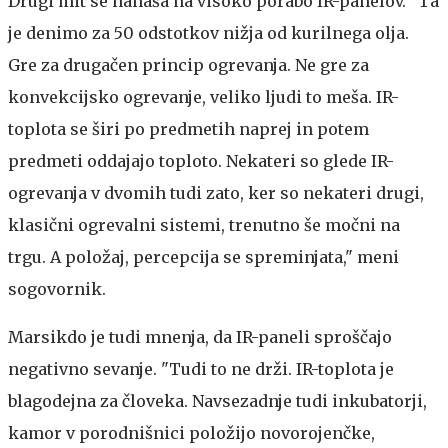
Drugi mit se nanaša na visoko porabo IR-panelov. "Ta
je denimo za 50 odstotkov nižja od kurilnega olja.
Gre za drugačen princip ogrevanja. Ne gre za
konvekcijsko ogrevanje, veliko ljudi to meša. IR-
toplota se širi po predmetih naprej in potem
predmeti oddajajo toploto. Nekateri so glede IR-
ogrevanja v dvomih tudi zato, ker so nekateri drugi,
klasični ogrevalni sistemi, trenutno še močni na
trgu. A položaj, percepcija se spreminjata," meni
sogovornik.
Marsikdo je tudi mnenja, da IR-paneli sproščajo
negativno sevanje. "Tudi to ne drži.
IR-toplota je
blagodejna za človeka. Navsezadnje tudi inkubatorji,
kamor v porodnišnici položijo novorojenčke,