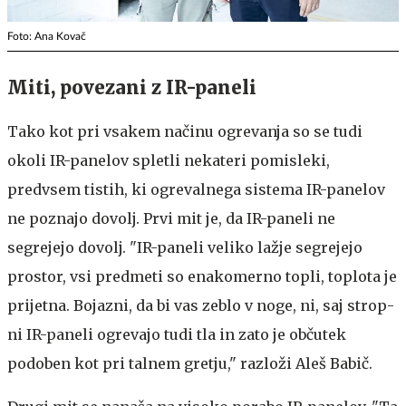
Foto: Ana Kovač
Miti, povezani z IR-paneli
Tako kot pri vsakem načinu ogrevanja so se tudi
okoli IR-panelov spletli nekateri pomisleki,
predvsem tistih, ki ogrevalnega sistema IR-panelov
ne poznajo dovolj. Prvi mit je, da IR-paneli ne
segrejejo dovolj. "IR-paneli veliko lažje segrejejo
prostor, vsi predmeti so enakomerno topli, toplota je
prijetna. Bojazni, da bi vas zeblo v noge, ni, saj strop­
ni IR-paneli ogrevajo tudi tla in zato je občutek
podoben kot pri talnem gretju," razloži Aleš Babič.