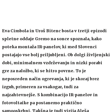
Eva Cimbola in Uroš Bitenc bosta v tretji epizodi
spletne oddaje Gremo na sonce spoznala, kako
poteka montaža IR-panelov, ki med Slovenci
postajajo vse bolj priljubljeni. Ob dolgi življenjski
dobi, minimalnem vzdrževanju in nizki porabi
gre za naložbo, ki se hitro povrne. To je
neposreden način ogrevanja, ki je skoraj brez
izgub, primeren za vsakogar, tudi za
najzahtevnejše. S kombinacijo IR-panelov in
fotovoltaike pa postanemo praktično
samooskrbni. Takšna je tudi vizija Aleša