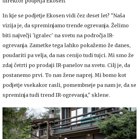
direktor podjetja Ekosen.
In kje se podjetje Ekosen vidi čez deset let? "Naša
vizija je, da spreminjamo trende ogrevanja. Želimo
biti največji 'igralec' na svetu na področja IR-
ogrevanja. Zametke tega lahko pokažemo že danes,
poudariti pa velja, da nas cenijo tudi tujci. Mi smo že
zdaj četrti po prodaji IR-panelov na svetu. Cilj je, da
postanemo prvi. To nas žene naprej. Mi bomo kot
podjetje vsekakor rasli, pomembneje pa nam je, da se
spreminja tudi trend IR-ogrevanja," sklene.