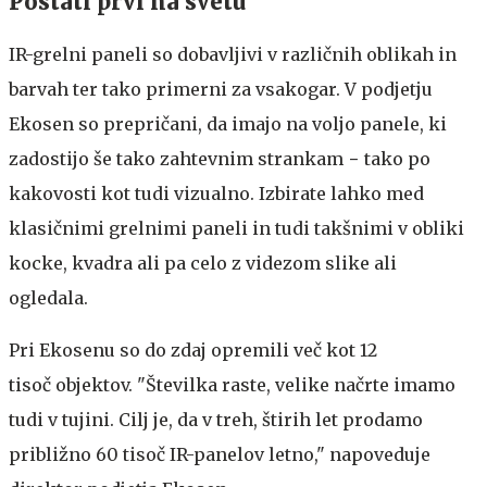
Postati prvi na svetu
IR-grelni paneli so dobavljivi v različnih oblikah in
barvah ter tako primerni za vsakogar. V podjetju
Ekosen so prepričani, da imajo na voljo panele, ki
zadostijo še tako zahtevnim strankam − tako po
kakovosti kot tudi vizualno. Izbirate lahko med
klasičnimi grelnimi paneli in tudi takšnimi v obliki
kocke, kvadra ali pa celo z videzom slike ali
ogledala.
Pri Ekosenu so do zdaj opremili več kot 12
tisoč objektov. "Številka raste, velike načrte imamo
tudi v tujini. Cilj je, da v treh, štirih let prodamo
približno 60 tisoč IR-panelov letno," napoveduje