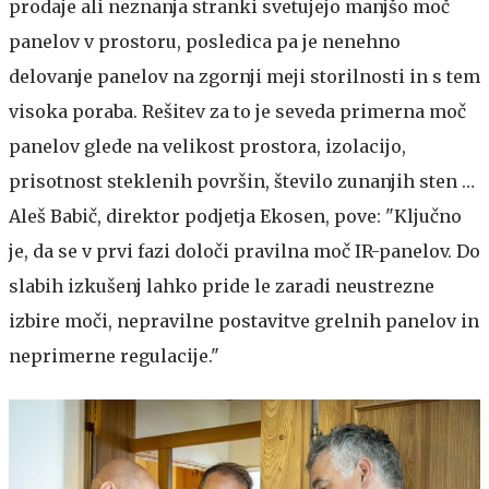
prodaje ali neznanja stranki svetujejo manjšo moč
panelov v prostoru, posledica pa je nenehno
delovanje panelov na zgornji meji storilnosti in s tem
visoka poraba. Rešitev za to je seveda primerna moč
panelov glede na velikost prostora, izolacijo,
prisotnost steklenih površin, število zunanjih sten …
Aleš Babič, direktor podjetja Ekosen, pove: "Ključno
je, da se v prvi fazi določi pravilna moč IR-panelov. Do
slabih izkušenj lahko pride le zaradi neustrezne
izbire moči, nepravilne postavitve grelnih panelov in
neprimerne regulacije."