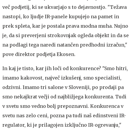
več podjetij, ki se ukvarjajo s to dejavnostjo. "Težava
nastopi, ko ljudje IR-panele kupujejo na pamet in
prek spleta, kar je postala prava modna muha. Nujno
je, da si preverjeni strokovnjak ogleda objekt in da se
na podlagi tega naredi natančen predhodni izračun,"
pove direktor podjetja Ekosen.
In kaj je tisto, kar jih loči od konkurence? "Smo hitri,
imamo kakovost, največ izkušenj, smo specialisti,
odzivni. Imamo tri salone v Sloveniji, po prodaji pa
smo nekajkrat večji od najbližjega konkurenta. Tudi
v svetu smo vedno bolj prepoznavni. Konkurenca v
svetu nas zelo ceni, pozna pa tudi naš edinstveni IR-
regulator, ki je prilagojen izključno IR-ogrevanju,"