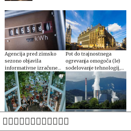
Agencija pred zimsko
Pot do trajnostnega
sezono objavila
ogrevanja omogoča (le)
informativne izračune
sodelovanje tehnologij,
omrežnine
univerz in politike
Novomeški poletni večeri
Nepredvidena okvara
vabijo tudi avgusta
Teša 6, kaj bo z ogrevalno
sezono?