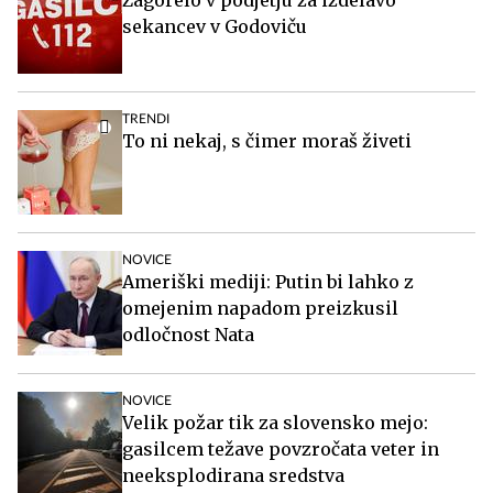
sekancev v Godoviču
TRENDI
To ni nekaj, s čimer moraš živeti
NOVICE
Ameriški mediji: Putin bi lahko z
omejenim napadom preizkusil
odločnost Nata
NOVICE
Velik požar tik za slovensko mejo:
gasilcem težave povzročata veter in
neeksplodirana sredstva