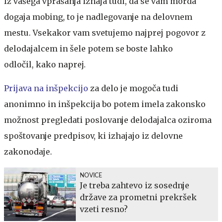
Iz vašega vprašanja izhaja tudi, da se vam morda
dogaja mobing, to je nadlegovanje na delovnem
mestu. Vsekakor vam svetujemo najprej pogovor z
delodajalcem in šele potem se boste lahko
odločil, kako naprej.
Prijava na inšpekcijo
za delo je mogoča tudi
anonimno in inšpekcija bo potem imela zakonsko
možnost pregledati poslovanje delodajalca oziroma
spoštovanje predpisov, ki izhajajo iz delovne
zakonodaje.
NOVICE
Je treba zahtevo iz sosednje
države za prometni prekršek
vzeti resno?