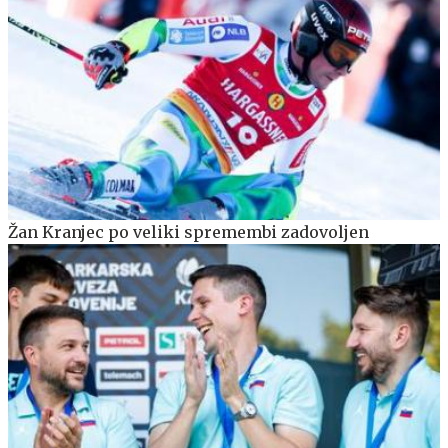
Žan Kranjec po veliki spremembi zadovoljen