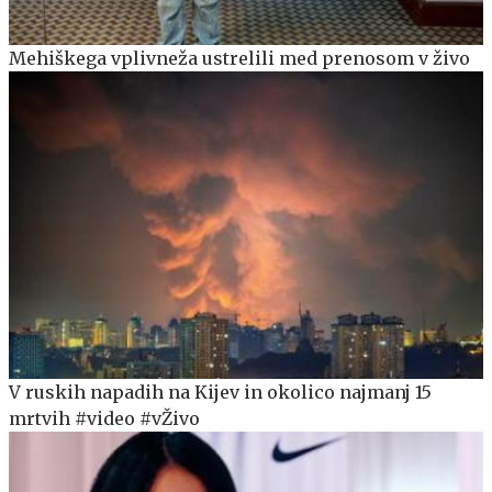
Mehiškega vplivneža ustrelili med prenosom v živo
V ruskih napadih na Kijev in okolico najmanj 15
mrtvih #video #vŽivo