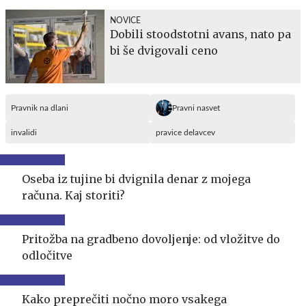
NOVICE
Dobili stoodstotni avans, nato pa
bi še dvigovali ceno
Pravnik na dlani
Pravni nasvet
invalidi
pravice delavcev
Oseba iz tujine bi dvignila denar z mojega
računa. Kaj storiti?
Pritožba na gradbeno dovoljenje: od vložitve do
odločitve
Kako preprečiti nočno moro vsakega