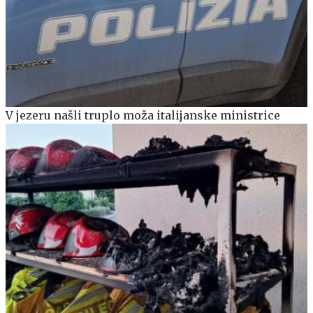
V jezeru našli truplo moža italijanske ministrice