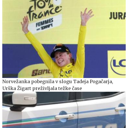
Norvežanka pobegnila v slogu Tadeja Pogačarja,
Urška Žigart preživljala težke čase