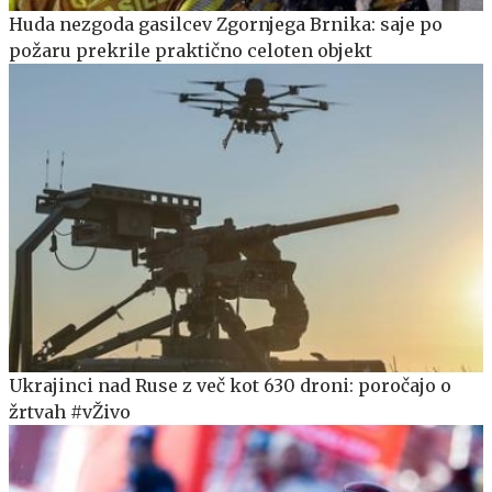
Huda nezgoda gasilcev Zgornjega Brnika: saje po
požaru prekrile praktično celoten objekt
Ukrajinci nad Ruse z več kot 630 droni: poročajo o
žrtvah #vŽivo