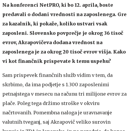
Na konferenci NetPRO, ki bo 12. aprila, boste
predavali o dodani vrednosti na zaposlenega. Gre
za kazalnik, ki pokaže, koliko ustvari vsak
zaposleni. Slovensko povprečje je okrog 36 tisoč
evrov, Akrapovičeva dodana vrednost na
zaposlenega je za okrog 20 tisoč evrov višja. Kako
vi kot finančnik prispevate k temu uspehu?
Sam prispevek finančnih služb vidim v tem, da
skrbimo, da ima podjetje s 1.300 zaposlenimi
petnajstega v mesecu na računu tri milijone evrov za
plače. Poleg tega držimo stroške v okviru
načrtovanih. Pomembna naloga je uravnavanje
valutnih tveganj, saj Akrapovič veliko surovin