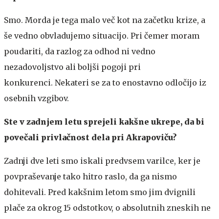
Smo. Morda je tega malo več kot na začetku krize, a
še vedno obvladujemo situacijo. Pri čemer moram
poudariti, da razlog za odhod ni vedno
nezadovoljstvo ali boljši pogoji pri
konkurenci. Nekateri se za to enostavno odločijo iz
osebnih vzgibov.
Ste v zadnjem letu sprejeli kakšne ukrepe, da bi
povečali privlačnost dela pri Akrapoviču?
Zadnji dve leti smo iskali predvsem varilce, ker je
povpraševanje tako hitro raslo, da ga nismo
dohitevali. Pred kakšnim letom smo jim dvignili
plače za okrog 15 odstotkov, o absolutnih zneskih ne