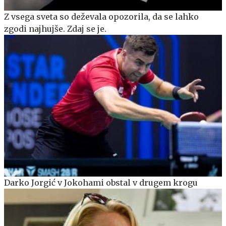
Z vsega sveta so deževala opozorila, da se lahko
zgodi najhujše. Zdaj se je.
Darko Jorgić v Jokohami obstal v drugem krogu