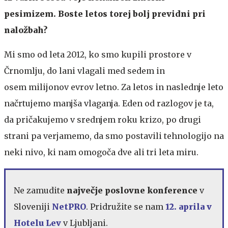
pesimizem. Boste letos torej bolj previdni pri
naložbah?
Mi smo od leta 2012, ko smo kupili prostore v
Črnomlju, do lani vlagali med sedem in
osem milijonov evrov letno. Za letos in naslednje leto
načrtujemo manjša vlaganja. Eden od razlogov je ta,
da pričakujemo v srednjem roku krizo, po drugi
strani pa verjamemo, da smo postavili tehnologijo na
neki nivo, ki nam omogoča dve ali tri leta miru.
Ne zamudite
največje poslovne konference
v
Sloveniji
NetPRO
. Pridružite se nam
12. aprila v
Hotelu Lev
v Ljubljani.