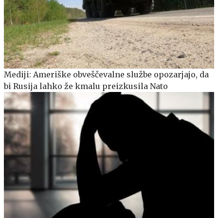
Mediji: Ameriške obveščevalne službe opozarjajo, da
bi Rusija lahko že kmalu preizkusila Nato