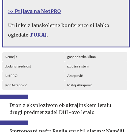
>> Prijava na NetPRO
Utrinke z lanskoletne konference si lahko
ogledate
TUKAJ
.
Nemčija
gospodarska klima
dodana vrednost
izpušni sistem
NetPRO
Akrapovič
Igor Akrapovič
Matej Akrapovič
Dron z eksplozivom ob ukrajinskem letalu,
drugi predmet zadel DHL-ovo letalo
Smrtonosni načrt Rusije sprožil alarm v Nemčiji