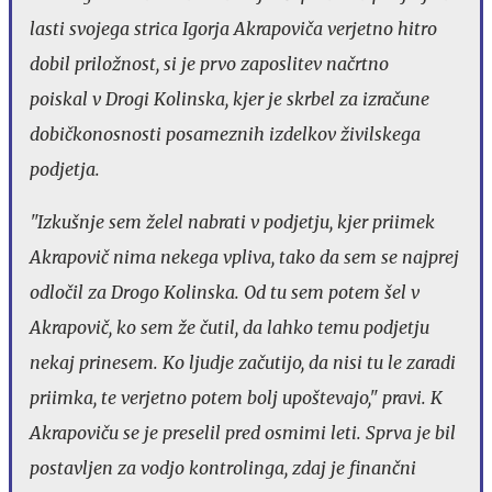
lasti svojega strica Igorja Akrapoviča verjetno hitro
dobil priložnost, si je prvo zaposlitev načrtno
poiskal v Drogi Kolinska, kjer je skrbel za izračune
dobičkonosnosti posameznih izdelkov živilskega
podjetja.
"Izkušnje sem želel nabrati v podjetju, kjer priimek
Akrapovič nima nekega vpliva, tako da sem se najprej
odločil za Drogo Kolinska. Od tu sem potem šel v
Akrapovič, ko sem že čutil, da lahko temu podjetju
nekaj prinesem. Ko ljudje začutijo, da nisi tu le zaradi
priimka, te verjetno potem bolj upoštevajo," pravi. K
Akrapoviču se je preselil pred osmimi leti. Sprva je bil
postavljen za vodjo kontrolinga, zdaj je finančni