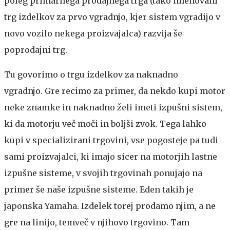
poleg primarnega prodajnega trga (tako imenovani
trg izdelkov za prvo vgradnjo, kjer sistem vgradijo v
novo vozilo nekega proizvajalca) razvija še
poprodajni trg.
Tu govorimo o trgu izdelkov za naknadno
vgradnjo. Gre recimo za primer, da nekdo kupi motor
neke znamke in naknadno želi imeti izpušni sistem,
ki da motorju več moči in boljši zvok. Tega lahko
kupi v specializirani trgovini, vse pogosteje pa tudi
sami proizvajalci, ki imajo sicer na motorjih lastne
izpušne sisteme, v svojih trgovinah ponujajo na
primer še naše izpušne sisteme. Eden takih je
japonska Yamaha. Izdelek torej prodamo njim, a ne
gre na linijo, temveč v njihovo trgovino. Tam