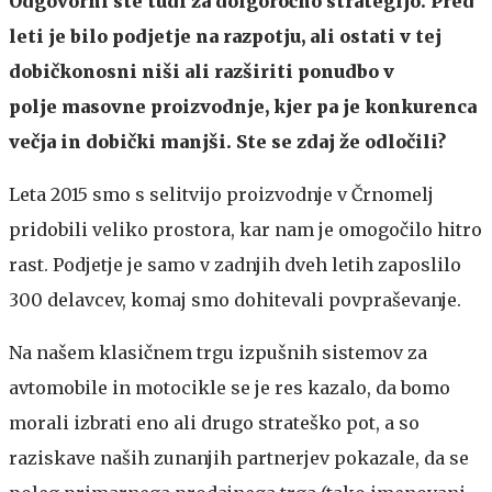
Odgovorni ste tudi za dolgoročno strategijo.
Pred
leti je bilo podjetje na razpotju, ali ostati v tej
dobičkonosni niši ali razširiti ponudbo v
polje masovne proizvodnje, kjer pa je konkurenca
večja in dobički manjši. Ste se zdaj že odločili?
Leta 2015 smo s selitvijo proizvodnje v Črnomelj
pridobili veliko prostora, kar nam je omogočilo hitro
rast. Podjetje je samo v zadnjih dveh letih zaposlilo
300 delavcev, komaj smo dohitevali povpraševanje.
Na našem klasičnem trgu izpušnih sistemov za
avtomobile in motocikle se je res kazalo, da bomo
morali izbrati eno ali drugo strateško pot, a so
raziskave naših zunanjih partnerjev pokazale, da se