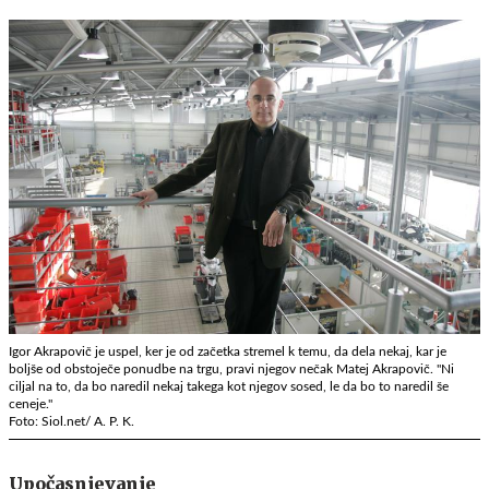
Igor Akrapovič je uspel, ker je od začetka stremel k temu, da dela nekaj, kar je
boljše od obstoječe ponudbe na trgu, pravi njegov nečak Matej Akrapovič. "Ni
ciljal na to, da bo naredil nekaj takega kot njegov sosed, le da bo to naredil še
ceneje."
Foto: Siol.net/ A. P. K.
Upočasnjevanje