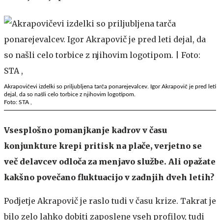
Akrapovičevi izdelki so priljubljena tarča ponarejevalcev. Igor Akrapovič je pred leti
dejal, da so našli celo torbice z njihovim logotipom.
Foto: STA ,
Vsesplošno pomanjkanje kadrov v času
konjunkture krepi pritisk na plače, verjetno se
več delavcev odloča za menjavo službe. Ali opažate
kakšno povečano fluktuacijo v zadnjih dveh letih?
Podjetje Akrapovič je raslo tudi v času krize. Takrat je
bilo zelo lahko dobiti zaposlene vseh profilov, tudi