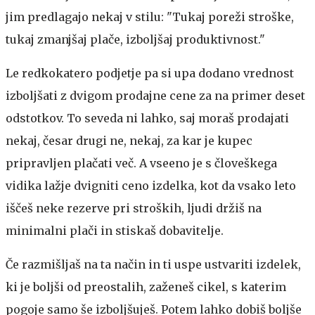
jim predlagajo nekaj v stilu: "Tukaj poreži stroške,
tukaj zmanjšaj plače, izboljšaj produktivnost."
Le redkokatero podjetje pa si upa dodano vrednost
izboljšati z dvigom prodajne cene za na primer deset
odstotkov. To seveda ni lahko, saj moraš prodajati
nekaj, česar drugi ne, nekaj, za kar je kupec
pripravljen plačati več. A vseeno je s človeškega
vidika lažje dvigniti ceno izdelka, kot da vsako leto
iščeš neke rezerve pri stroških, ljudi držiš na
minimalni plači in stiskaš dobavitelje.
Če razmišljaš na ta način in ti uspe ustvariti izdelek,
ki je boljši od preostalih, zaženeš cikel, s katerim
pogoje samo še izboljšuješ. Potem lahko dobiš boljše