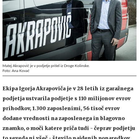
Matej Akrapovič je v podjetje prišel iz Droge Kolinske.
Foto: Ana Kovač
Ekipa Igorja Akrapoviča je v 28 letih iz garažnega
podjetja ustvarila podjetje s 110 milijonov evrov
prihodkov, 1.300 zaposlenimi, 56 tisoč evrov
dodane vrednosti na zaposlenega in blagovno
znamko, o moči katere priča tudi - čeprav podjetju
to seveda ni všeč - število najdenih ponaredkov.