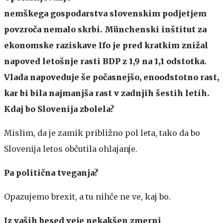
nemškega gospodarstva slovenskim podjetjem
povzroča nemalo skrbi. Münchenski inštitut za
ekonomske raziskave Ifo je pred kratkim znižal
napoved letošnje rasti BDP z 1,9 na 1,1 odstotka.
Vlada napoveduje še počasnejšo, enoodstotno rast,
kar bi bila najmanjša rast v zadnjih šestih letih.
Kdaj bo Slovenija zbolela?
Mislim, da je zamik približno pol leta, tako da bo
Slovenija letos občutila ohlajanje.
Pa politična tveganja?
Opazujemo brexit, a tu nihče ne ve, kaj bo.
Iz vaših besed veje nekakšen zmerni