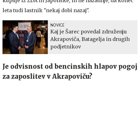
kupuje iz ZDA in Japonske, in ne nazadnje, da konec
leta tudi lastnik "nekaj dobi nazaj".
NOVICE
Kaj je Šarec povedal združenju
Akrapoviča, Batagelja in drugih
podjetnikov
Je odvisnost od bencinskih hlapov pogoj
za zaposlitev v Akrapoviču?