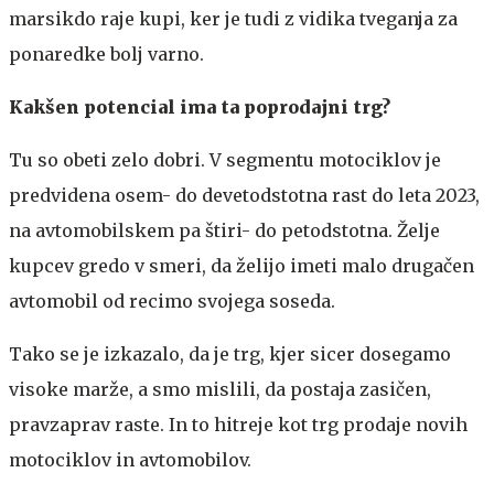
marsikdo raje kupi, ker je tudi z vidika tveganja za
ponaredke bolj varno.
Kakšen potencial ima ta poprodajni trg?
Tu so obeti zelo dobri. V segmentu motociklov je
predvidena osem- do devetodstotna rast do leta 2023,
na avtomobilskem pa štiri- do petodstotna. Želje
kupcev gredo v smeri, da želijo imeti malo drugačen
avtomobil od recimo svojega soseda.
Tako se je izkazalo, da je trg, kjer sicer dosegamo
visoke marže, a smo mislili, da postaja zasičen,
pravzaprav raste. In to hitreje kot trg prodaje novih
motociklov in avtomobilov.