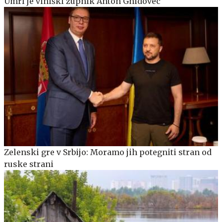
Umrl je viniški župnik Anton Gnidovec
Zelenski gre v Srbijo: Moramo jih potegniti stran od
ruske strani