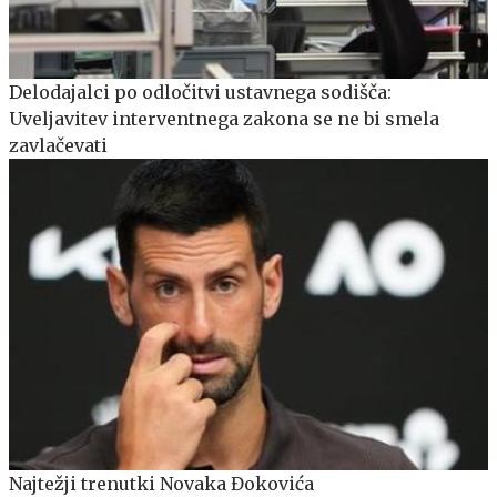
Delodajalci po odločitvi ustavnega sodišča:
Uveljavitev interventnega zakona se ne bi smela
zavlačevati
Najtežji trenutki Novaka Đokovića