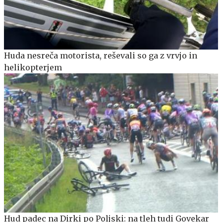
Huda nesreča motorista, reševali so ga z vrvjo in
helikopterjem
Hud padec na Dirki po Poljski: na tleh tudi Govekar