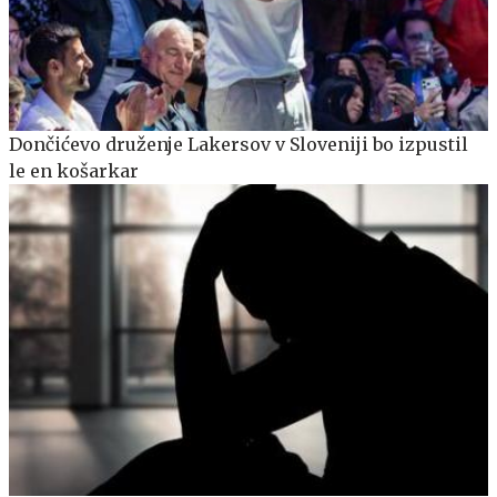
Dončićevo druženje Lakersov v Sloveniji bo izpustil
le en košarkar