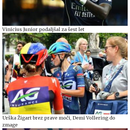
Vinicius Junior podaljšal za šest let
Urška Žigart brez prave moči, Demi Vollering do
zmage