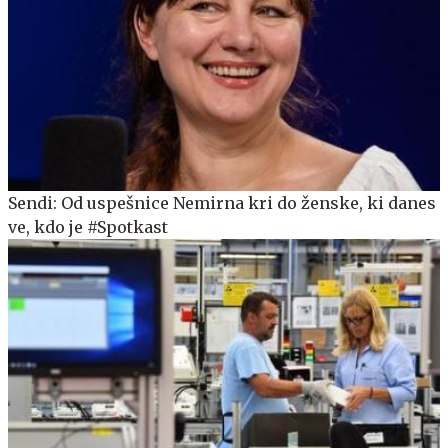
Sendi: Od uspešnice Nemirna kri do ženske, ki danes
ve, kdo je #Spotkast