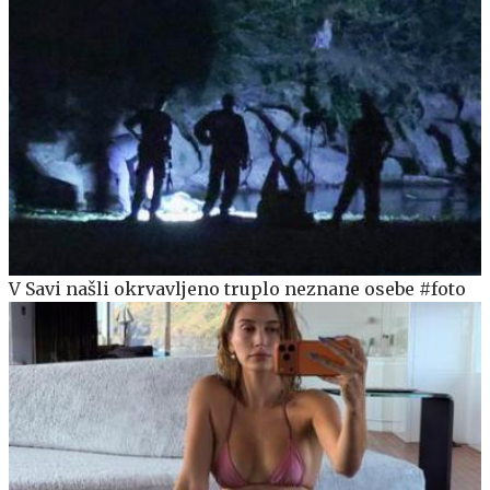
V Savi našli okrvavljeno truplo neznane osebe #foto