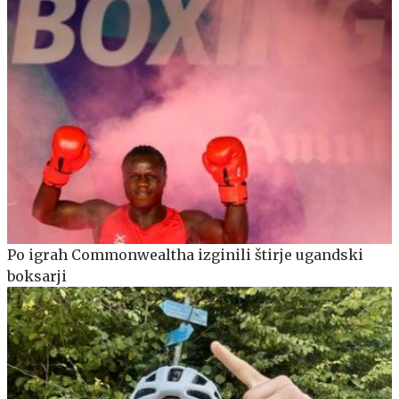
Po igrah Commonwealtha izginili štirje ugandski
boksarji