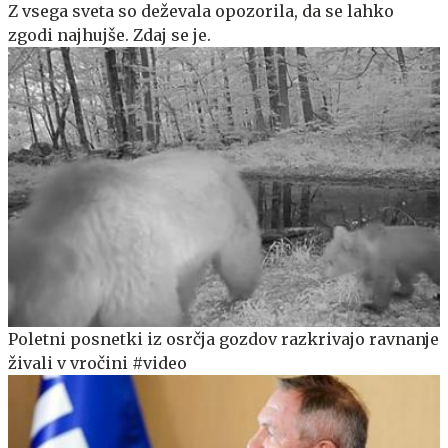
Z vsega sveta so deževala opozorila, da se lahko
zgodi najhujše. Zdaj se je.
Poletni posnetki iz osrčja gozdov razkrivajo ravnanje
živali v vročini #video