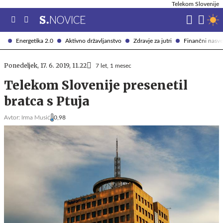
Telekom Slovenije
Energetika 2.0
Aktivno državljanstvo
Zdravje za jutri
Finančni nasve
Ponedeljek, 17. 6. 2019, 11.22
7 let, 1 mesec
Telekom Slovenije presenetil
bratca s Ptuja
Avtor:
Irma Musić
0,98