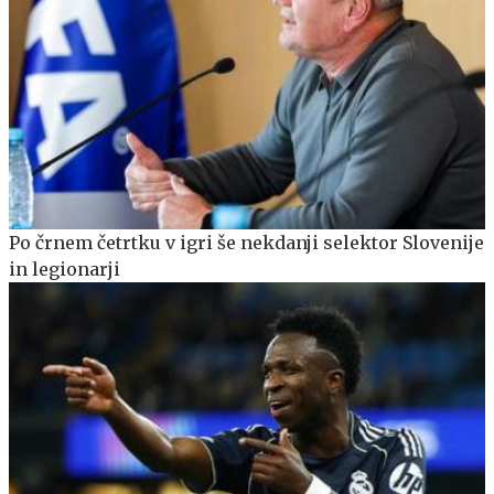
Po črnem četrtku v igri še nekdanji selektor Slovenije
in legionarji