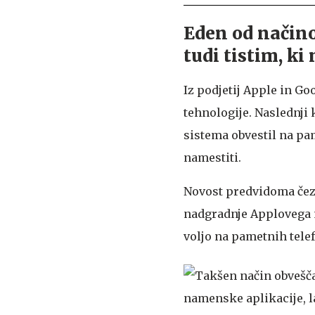
Eden od načino
tudi tistim, ki
Iz podjetij Apple in Goo
tehnologije. Naslednji
sistema obvestil na pam
namestiti.
Novost predvidoma čez
nadgradnje Applovega m
voljo na pametnih tele