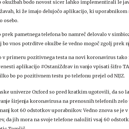
o okužbah bodo novost sicer lahko implementirali le ja
žavah, ki že imajo delujočo aplikacijo, ki uporabnikom 
no osebo.
 prek pametnega telefona bo namreč delovalo v simbioz
aj bo vnos potrditve okužbe še vedno mogoč zgolj prek nj
 v primeru pozitivnega testa na novi koronavirus tako
enesti aplikacijo #OstaniZdrav in vanjo vpisati šifro TA
ilko bo po pozitivnem testu po telefonu prejel od NIJZ.