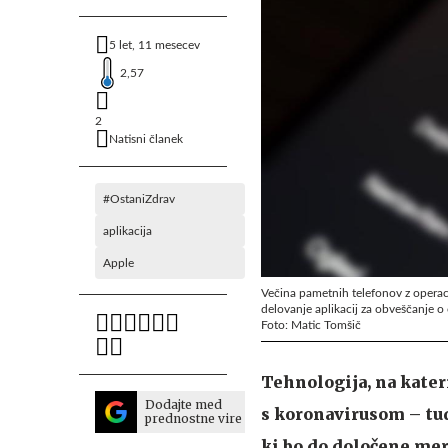
5 let, 11 mesecev
2,57
2
Natisni članek
#OstaniZdrav
aplikacija
Apple
Večina pametnih telefonov z operac
delovanje aplikacij za obveščanje 
Foto: Matic Tomšič
Tehnologija, na kater
Dodajte med
s koronavirusom – tu
prednostne vire
ki bo do določene mer