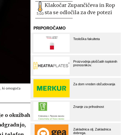
Klakočar Zupančičeva in Rop
sta se odločila za dve potezi
5,03
o, ki omogoča
je o okužbah
adgradnjo,
i telefon.