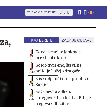
TELEKOM SLOVENIJE
za,
KAJ BERETE
ZADNJE OBJAVE
Konec veselja: Janković
preklical ukrep
10
Golob trdil eno, številke
policije kažejo drugače
9,80
Zaskrbljujoč trend preplavil
Rusijo
5,56
Naša pevka odkrito
spregovorila o ločitvi: Bila je
5,23
njegova odločitev