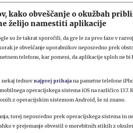
v, kako obveščanje o okužbah pribli
 ne želijo namestiti aplikacije
gle so že takrat sporočili, da gre le za prvo fazo v razvo
 korak je obveščanje uporabnikov neposredno prek obst
etnem telefonu, kar pomeni, da aplikacije sploh ne bi b
 nekaj tednov
najprej prihaja
na pametne telefone iPh
obilnega operacijskega sistema iOS na različico 13.7. K
fonih z operacijskim sistemom Android, še ni znano.