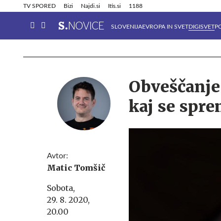
Info in obvestila
Tehnik
TV SPORED
Bizi
Najdi.si
Itis.si
1188
SLOVENIJA
EVROPA IN SVET
DIGISVET
P
Obveščanje 
kaj se spre
Avtor:
Matic Tomšič
Sobota,
29. 8. 2020,
20.00