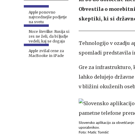
Obvestila o morebitni
Apple ponovno
najvrednejše podjetje
skeptiki, ki si državn
na svetu
Nore številke: Rusija si
res ne želi, da bi ljudje
vedeli, kaj se dogaja
Tehnologijo v ozadju a
Apple zvišal cene za
spomladi predstavila i
MacBooke in iPade
Gre za infrastrukturo, 
lahko delujejo državne
v bližini okuženih ose
Slovensko aplikacijo za obveščanje
uporabnikov.
Foto: Matic Tomšič