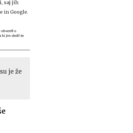
 obvestil o
 bi jim sledil še
su je že
še