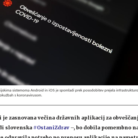
ijskima sistemoma Android in iOS je spomladi prek posodobitev prejela infrastruktur
o okužbah s koronavirusom.
i je zasnovana večina državnih aplikacij za obveščan
di slovenska
#OstaniZdrav
–, bo dobila pomembno n
e odpravila potrebo po prenosu aplikacije na pametn