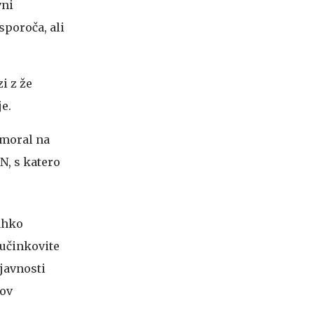
vni
sporoča, ali
i z že
e.
 moral na
N, s katero