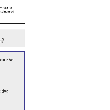
avirusa na
osti namreč
i?
hone še
t dva