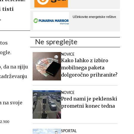
 tisti
.
Ne spreglejte
etos
ogle.
NOVICE
Kako lahko z izbiro
 da na njiju
mobilnega paketa
dolgoročno prihranite?
zadrževanju
NOVICE
Pred nami je peklenski
prometni konec tedna
42.500
SPORTAL