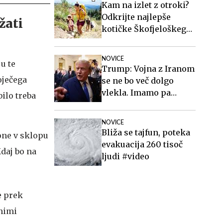
Kam na izlet z otroki?
Odkrijte najlepše
žati
kotičke Škofjeloškega
hribovja.
NOVICE
ju te
Trump: Vojna z Iranom
oječega
se ne bo več dolgo
vlekla. Imamo pa
ilo treba
težavo.
NOVICE
Bliža se tajfun, poteka
one v sklopu
evakuacija 260 tisoč
daj bo na
ljudi #video