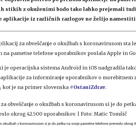
h stikih z okuženimi bodo tako lahko prejemali tudi
e aplikacije iz različnih razlogov ne želijo namestiti
plikacij za obveščanje o okužbah s koronavirusom sta l
n na pametne telefone uporabnikov poslala Apple in Go
ki je operacijska sistema Android in iOS nadgradila tako,
 aplikacije za informiranje uporabnikov o morebitnem 
b, kot je na primer slovenska
#OstaniZdrav
.
 o okužbah s koronavirusom si je do petka na svoje pametne telefone preneslo okrog 