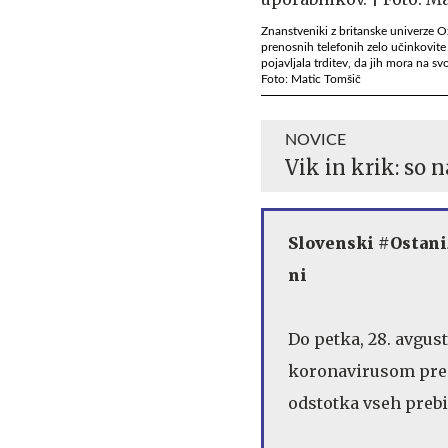
Znanstveniki z britanske univerze Ox
prenosnih telefonih zelo učinkovite
pojavljala trditev, da jih mora na s
Foto: Matic Tomšič
NOVICE
Vik in krik: so 
Slovenski #OstaniZ
ni
Do petka, 28. avgus
koronavirusom prene
odstotka vseh prebi