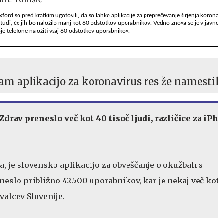
ford so pred kratkim ugotovili, da so lahko aplikacije za preprečevanje širjenja koron
 tudi, če jih bo naložilo manj kot 60 odstotkov uporabnikov. Vedno znova se je v javn
voje telefone naložiti vsaj 60 odstotkov uporabnikov.
nam aplikacijo za koronavirus res že namestil
drav preneslo več kot 40 tisoč ljudi, različice za iP
ta, je slovensko aplikacijo za obveščanje o okužbah s
slo približno 42.500 uporabnikov, kar je nekaj več ko
valcev Slovenije.