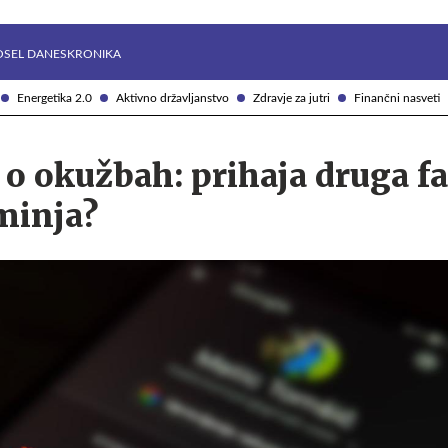
Želite prejemati e-novice?
Uživajmo pametno
OSEL DANES
KRONIKA
Energetika 2.0
Aktivno državljanstvo
Zdravje za jutri
Finančni nasveti
o okužbah: prihaja druga fa
minja?