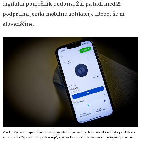
digitalni pomočnik podpira. Žal pa tudi med 25
podprtimi jeziki mobilne aplikacije iRobot še ni
slovenščine.
Pred začetkom uporabe v novih prostorih je vedno dobrodošlo robota poslati na
eno ali dve "spoznavni potovanji", kjer se bo naučil, kako so razporejeni prostori.