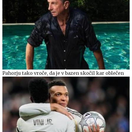
Pahorju tako vroče, da je v bazen skočil kar oblečen