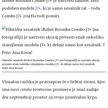
iRobot Roomba Combo j7+ je navzven namreč zelo
podoben modelu
j7+
, ki je samo sesalnik tal – toda
Combo j7+ zna tla tudi pomiti.
Hibridni sesalnik iRobot Roomba Combo j7+ (na fotografiji) je navzven skoraj
povsem enak nekoliko starejšemu modelu j7+, ki deluje samo kot sesalnik.
Foto: Ana Kovač
Vizualna razlika je pravzaprav le v hrbtni strani, kjer
ima novi
combo
(svetovno premiero je imel zadnje
dni septembra) prostor za svojo pomivalno krpo.