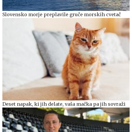
Slovensko morje preplavile gruče morskih cvetač
Deset napak, ki jih delate, vaša mačka pa jih sovraži