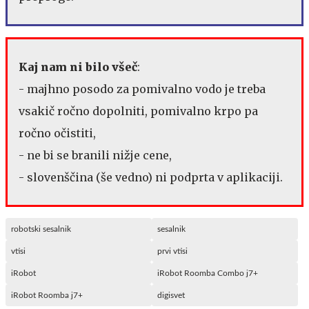
Kaj nam ni bilo všeč
:
- majhno posodo za pomivalno vodo je treba
vsakič ročno dopolniti, pomivalno krpo pa
ročno očistiti,
- ne bi se branili nižje cene,
- slovenščina (še vedno) ni podprta v aplikaciji.
robotski sesalnik
sesalnik
vtisi
prvi vtisi
iRobot
iRobot Roomba Combo j7+
iRobot Roomba j7+
digisvet