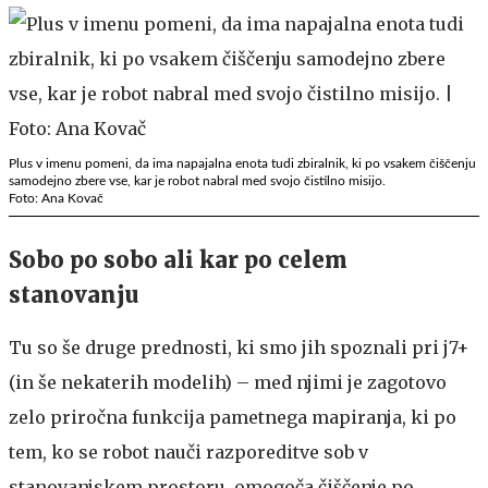
Plus v imenu pomeni, da ima napajalna enota tudi zbiralnik, ki po vsakem čiščenju
samodejno zbere vse, kar je robot nabral med svojo čistilno misijo.
Foto: Ana Kovač
Sobo po sobo ali kar po celem
stanovanju
Tu so še druge prednosti, ki smo jih spoznali pri j7+
(in še nekaterih modelih) – med njimi je zagotovo
zelo priročna funkcija pametnega mapiranja, ki po
tem, ko se robot nauči razporeditve sob v
stanovanjskem prostoru, omogoča čiščenje po