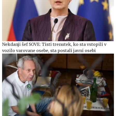
Nekdanji šef SOVE: Tisti trenutek, ko sta vstopili v
vozilo varovane osebe, sta postali javni osebi