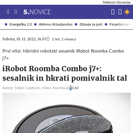
Telekom Slovenije
Energetika 2.0
Aktivno državljanstvo
Zdravje za jutri
Finančni nasve
Sobota, 19. 11. 2022, 14.07
2 leti, 2 meseca
Prvi vtisi: hibridni robotski sesalnik iRobot Roomba Combo
j7+
iRobot Roomba Combo j7+:
sesalnik in hkrati pomivalnik tal
Avtorji:
Srdjan Cvjetović,
Video: Ana Kovač
0,42