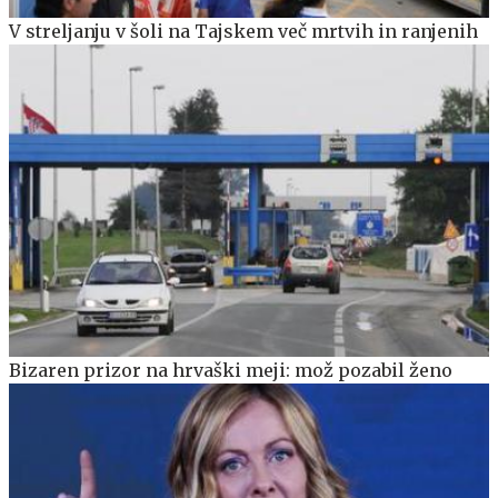
V streljanju v šoli na Tajskem več mrtvih in ranjenih
Bizaren prizor na hrvaški meji: mož pozabil ženo