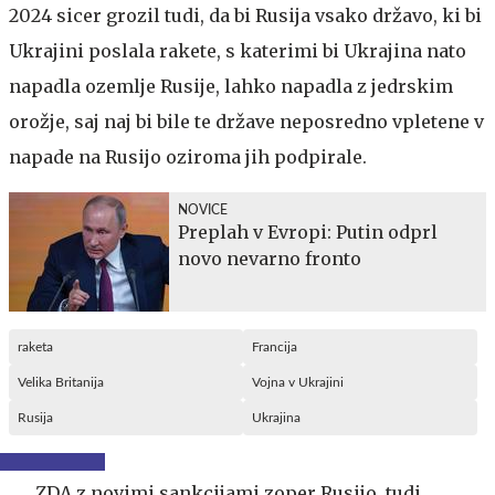
2024 sicer grozil tudi, da bi Rusija vsako državo, ki bi
Ukrajini poslala rakete, s katerimi bi Ukrajina nato
napadla ozemlje Rusije, lahko napadla z jedrskim
orožje, saj naj bi bile te države neposredno vpletene v
napade na Rusijo oziroma jih podpirale.
NOVICE
Preplah v Evropi: Putin odprl
novo nevarno fronto
raketa
Francija
Velika Britanija
Vojna v Ukrajini
Rusija
Ukrajina
ZDA z novimi sankcijami zoper Rusijo, tudi