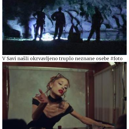
V Savi našli okrvavljeno truplo neznane osebe #foto