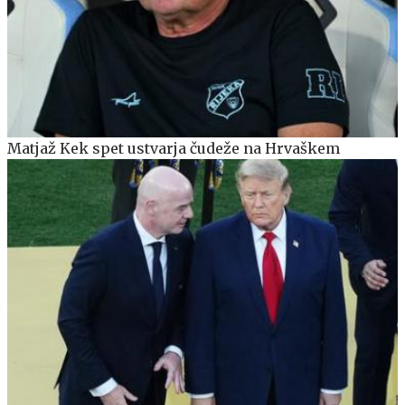
Matjaž Kek spet ustvarja čudeže na Hrvaškem