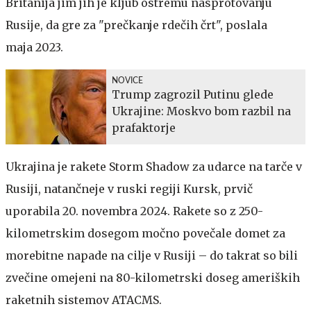
Britanija jim jih je kljub ostremu nasprotovanju
Rusije, da gre za "prečkanje rdečih črt", poslala
maja 2023.
NOVICE
Trump zagrozil Putinu glede
Ukrajine: Moskvo bom razbil na
prafaktorje
Ukrajina je rakete Storm Shadow za udarce na tarče v
Rusiji, natančneje v ruski regiji Kursk, prvič
uporabila 20. novembra 2024. Rakete so z 250-
kilometrskim dosegom močno povečale domet za
morebitne napade na cilje v Rusiji – do takrat so bili
zvečine omejeni na 80-kilometrski doseg ameriških
raketnih sistemov ATACMS.