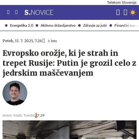
Telekom Slovenije
Energetika 2.0
Aktivno državljanstvo
Zdravje za jutri
Finančni nasve
Petek, 11. 7. 2025, 7.26
1 leto
Evropsko orožje, ki je strah in
trepet Rusije: Putin je grozil celo z
jedrskim maščevanjem
Avtor:
Matic Tomšič
7,29