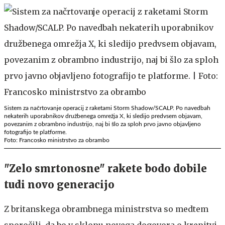
Sistem za načrtovanje operacij z raketami Storm Shadow/SCALP. Po navedbah
nekaterih uporabnikov družbenega omrežja X, ki sledijo predvsem objavam,
povezanim z obrambno industrijo, naj bi šlo za sploh prvo javno objavljeno
fotografijo te platforme.
Foto: Francosko ministrstvo za obrambo
"Zelo smrtonosne" rakete bodo dobile
tudi novo generacijo
Z britanskega obrambnega ministrstva so medtem
sporočili, da bo v sklopu novega dogovora o krepitvi