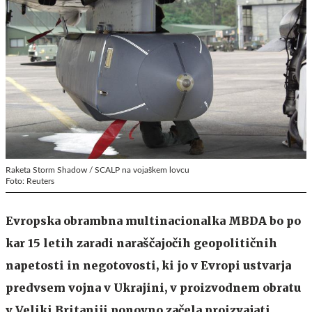
Raketa Storm Shadow / SCALP na vojaškem lovcu
Foto: Reuters
Evropska obrambna multinacionalka MBDA bo po
kar 15 letih zaradi naraščajočih geopolitičnih
napetosti in negotovosti, ki jo v Evropi ustvarja
predvsem vojna v Ukrajini, v proizvodnem obratu
v Veliki Britaniji ponovno začela proizvajati