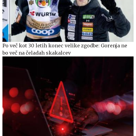
Po več kot 30 letih konec velike zgodbe: Gorenja ne
bo več na čeladah skakalcev