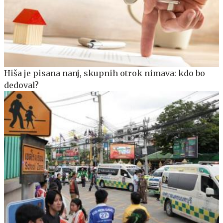
Hiša je pisana nanj, skupnih otrok nimava: kdo bo
dedoval?