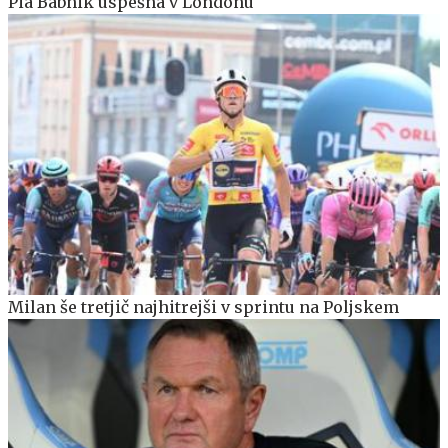
Pia Babnik uspešna v Londonu
Milan še tretjič najhitrejši v sprintu na Poljskem