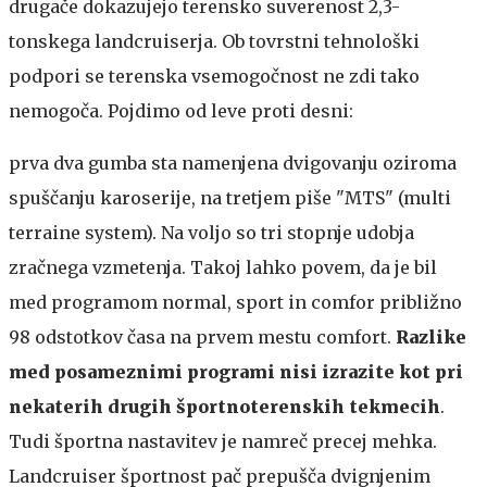
drugače dokazujejo terensko suverenost 2,3-
tonskega landcruiserja. Ob tovrstni tehnološki
podpori se terenska vsemogočnost ne zdi tako
nemogoča. Pojdimo od leve proti desni:
prva dva gumba sta namenjena dvigovanju oziroma
spuščanju karoserije, na tretjem piše "MTS" (multi
terraine system). Na voljo so tri stopnje udobja
zračnega vzmetenja. Takoj lahko povem, da je bil
med programom normal, sport in comfor približno
98 odstotkov časa na prvem mestu comfort.
Razlike
med posameznimi programi nisi izrazite kot pri
nekaterih drugih športnoterenskih tekmecih
.
Tudi športna nastavitev je namreč precej mehka.
Landcruiser športnost pač prepušča dvignjenim