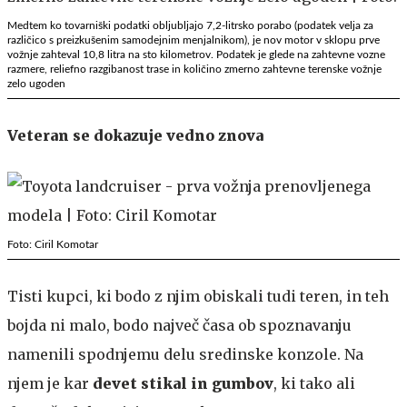
Medtem ko tovarniški podatki obljubljajo 7,2-litrsko porabo (podatek velja za
različico s preizkušenim samodejnim menjalnikom), je nov motor v sklopu prve
vožnje zahteval 10,8 litra na sto kilometrov. Podatek je glede na zahtevne vozne
razmere, reliefno razgibanost trase in količino zmerno zahtevne terenske vožnje
zelo ugoden
Veteran se dokazuje vedno znova
Foto: Ciril Komotar
Tisti kupci, ki bodo z njim obiskali tudi teren, in teh
bojda ni malo, bodo največ časa ob spoznavanju
namenili spodnjemu delu sredinske konzole. Na
njem je kar
devet stikal in gumbov
, ki tako ali