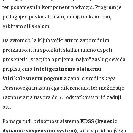
ter posameznih komponent podvozja. Program je
prilagojen pesku ali blatu, manjšim kamnom,
grbinam ali skalam.
Da avtomobila kljub večkratnim zaporednim
preizkusom na spolzkih skalah nismo uspeli
presenetiti z izgubo oprijema, največ zaslug seveda
pripisujemo
inteligentnemu stalnemu
štirikolesnemu pogonu
z zaporo sredinskega
Torsnovega in zadnjega diferenciala ter možnostjo
razporejanja navora do 70 odstotkov v prid zadnji
osi.
Pomaga tudi prisotnost sistema
KDSS (kynetic
dynamic suspension system)
, ki je v prid boljšega