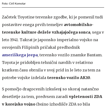
Foto: Ciril Komotar
Začetek Toyotine terenske zgodbe, ki je pomenil tudi
postavitev enega prvih temeljev
avtomobilsko-
terenske kulture dežele vzhajajočega sonca
, sega v
leto 1941. Takrat je japonsko imperialno vojsko na
osvojenih Filipinih pričakal predhodnik
ameriškega jeepa
, terensko vozilo znamke Bantam.
Toyota je pridobljen tehnični navdih v relativno
kratkem času obrnila v svoj prid in le leto za tem za
potrebe vojske izdelala
terensko vozilo AK10
.
S pomočjo dragocenih izkušenj so skoraj natančno
desetletje za tem, predvsem zaradi
vpletenosti ZDA
v korejsko vojno
(bojno izhodišče ZDA so bila