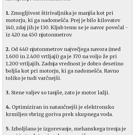
1.
Zmogljivost štirivaljnika je manjša kot pri
motorju, ki ga nadomešča. Prej je bilo kilovatov
140, zdaj jih je 130. Kljub temu se je navor povečal -
iz 420 na 450 njutonmetrov.
2.
Od 440 njutonmetrov največjega navora (med
1.600 in 2.400 vrtljaji) ga je 370 na voljo že pri
1.200 vrtljajih. Zadnja vrednost je dobro desetino
boljša kot pri motorju, ki ga nadomešča. Ravno
toliko je tudi varčnejši.
3.
Stene valjev so tanjše, zato je motor lažji.
4.
Optimiziran in natančnejši je elektronsko
krmiljen vbrizg goriva prek skupnega voda.
5.
Izboljšano je izgorevanje, mehanskega trenja je