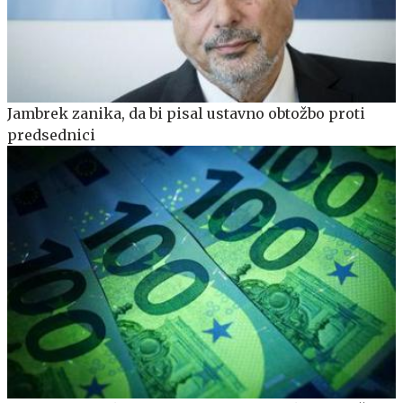
Jambrek zanika, da bi pisal ustavno obtožbo proti
predsednici