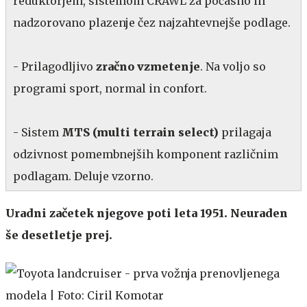
reduktorjem, sistemom CRAWL za počasno in
nadzorovano plazenje čez najzahtevnejše podlage.
- Prilagodljivo
zračno vzmetenje
. Na voljo so
programi sport, normal in confort.
- Sistem
MTS (multi terrain select)
prilagaja
odzivnost pomembnejših komponent različnim
podlagam. Deluje vzorno.
Uradni začetek njegove poti leta 1951. Neuraden
še desetletje prej.