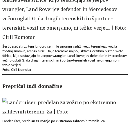
Šest desetletij za tem landcruiser ni le sinonim vzdržljivega terenskega vozila
znotraj znamke, ampak širše. Da je terensko najbolj aktivna četrtina blatne svete
štirice, ki jo sestavljajo še Jeepov wrangler, Land Roverjev defender in Mercedesov
večno oglati G, da drugih terenskih in športno-terenskih vozil ne omenjamo, ni
težko verjeti.
Foto: Ciril Komotar
Prepričal tudi domačine
Landcruiser, predelan za vožnjo po ekstremno zahtevnih terenih. Za