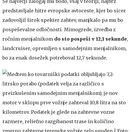
Še največji zalogaj mu bodo, vsaj v teoriji, najbrž
predstavljale hitre evropske avtoceste, kjer bo sicer
zadovoljil širok spekter zahtev, manjkalo pa mu bo
pospeševalne odločnosti. Mimogrede, izvedba z
ročnim menjalnikom
do sto pospeši v 12,1 sekunde
,
landcruiser, opremljen s samodejnim menjalnikom,
bo za enak dosežek potreboval 12,7 sekunde.