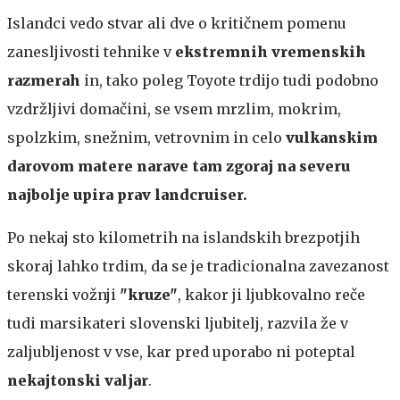
Islandci vedo stvar ali dve o kritičnem pomenu
zanesljivosti tehnike v
ekstremnih vremenskih
razmerah
in, tako poleg Toyote trdijo tudi podobno
vzdržljivi domačini, se vsem mrzlim, mokrim,
spolzkim, snežnim, vetrovnim in celo
vulkanskim
darovom matere narave tam zgoraj na severu
najbolje upira prav landcruiser.
Po nekaj sto kilometrih na islandskih brezpotjih
skoraj lahko trdim, da se je tradicionalna zavezanost
terenski vožnji
"kruze"
, kakor ji ljubkovalno reče
tudi marsikateri slovenski ljubitelj, razvila že v
zaljubljenost v vse, kar pred uporabo ni poteptal
nekajtonski valjar
.