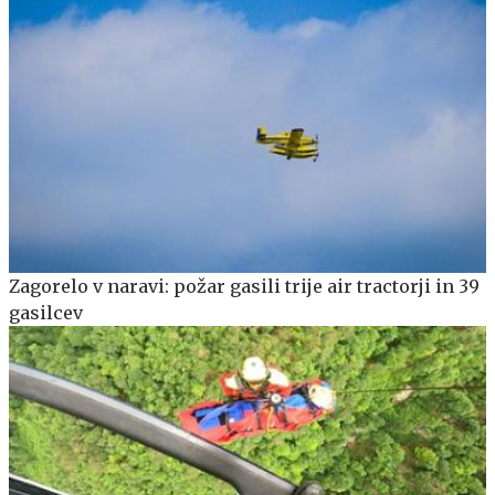
Zagorelo v naravi: požar gasili trije air tractorji in 39
gasilcev