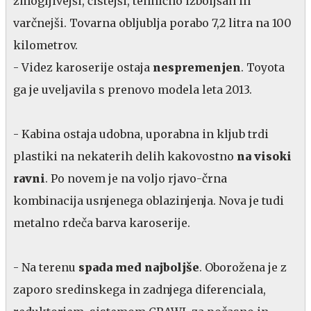
zmogljivejši, čistejši, tehnično izboljšan in
varčnejši. Tovarna obljublja porabo 7,2 litra na 100
kilometrov.
- Videz karoserije ostaja
nespremenjen
. Toyota
ga je uveljavila s prenovo modela leta 2013.
- Kabina ostaja udobna, uporabna in kljub trdi
plastiki na nekaterih delih kakovostno
na visoki
ravni
. Po novem je na voljo rjavo-črna
kombinacija usnjenega oblazinjenja. Nova je tudi
metalno rdeča barva karoserije.
- Na terenu
spada med najboljše
. Oborožena je z
zaporo sredinskega in zadnjega diferenciala,