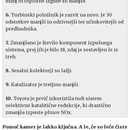
manj in toplotne izgube so manjše.
6.
Turbinski polnilnik je razvit na novo. Je 30
odstotkov manjši in odzivnejši ter učinkovitejši od
predhodnika.
7.
Zmanjšano je število komponent izpušnega
sistema, prej jih je bilo 18, zdaj je sestavljen le iz
treh.
8.
Sesalni kolektorji so lažji.
9.
Katalizator je tretjino manjši.
10.
Toyota je prvič izkoristila tudi sistem
selektivne katalitične redukcije, ki drastično
zmanjša izpuste plinov NOx.
Pomoč kamer je lahko ključna. A le, če so leče čiste