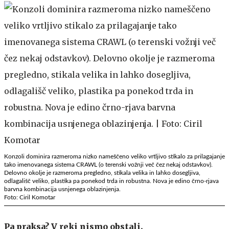
Konzoli dominira razmeroma nizko nameščeno veliko vrtljivo stikalo za prilagajanje
tako imenovanega sistema CRAWL (o terenski vožnji več čez nekaj odstavkov).
Delovno okolje je razmeroma pregledno, stikala velika in lahko dosegljiva,
odlagališč veliko, plastika pa ponekod trda in robustna. Nova je edino črno-rjava
barvna kombinacija usnjenega oblazinjenja.
Foto: Ciril Komotar
Pa praksa? V reki nismo obstali.