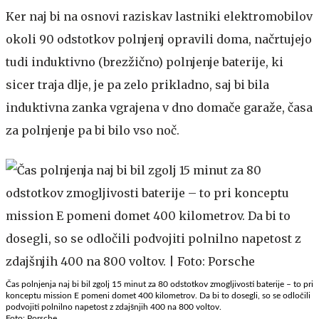
Ker naj bi na osnovi raziskav lastniki elektromobilov
okoli 90 odstotkov polnjenj opravili doma, načrtujejo
tudi induktivno (brezžično) polnjenje baterije, ki
sicer traja dlje, je pa zelo prikladno, saj bi bila
induktivna zanka vgrajena v dno domače garaže, časa
za polnjenje pa bi bilo vso noč.
Čas polnjenja naj bi bil zgolj 15 minut za 80 odstotkov zmogljivosti baterije – to pri
konceptu mission E pomeni domet 400 kilometrov. Da bi to dosegli, so se odločili
podvojiti polnilno napetost z zdajšnjih 400 na 800 voltov.
Foto: Porsche