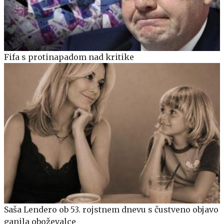
Fifa s protinapadom nad kritike
Saša Lendero ob 53. rojstnem dnevu s čustveno objavo
ganila oboževalce