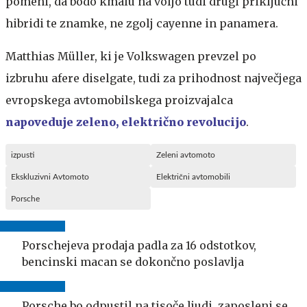
pomeni, da bodo kmalu na voljo tudi drugi priključni
hibridi te znamke, ne zgolj cayenne in panamera.
Matthias Müller, ki je Volkswagen prevzel po
izbruhu afere diselgate, tudi za prihodnost največjega
evropskega avtomobilskega proizvajalca
napoveduje zeleno, električno revolucijo
.
izpusti
Zeleni avtomoto
Ekskluzivni Avtomoto
Električni avtomobili
Porsche
Porschejeva prodaja padla za 16 odstotkov,
bencinski macan se dokončno poslavlja
Porsche bo odpustil na tisoče ljudi, zaposleni se