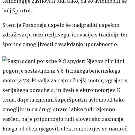
tehnologije zasnovati tudi tako, da so avtomobili še
bolj športni.
S tem je Porscheju uspelo še nadgraditi uspešno
združevanje nezdružljivega: inovacije s tradicijo ter
športne zmogljivosti z vsakdanjo uporabnostjo.