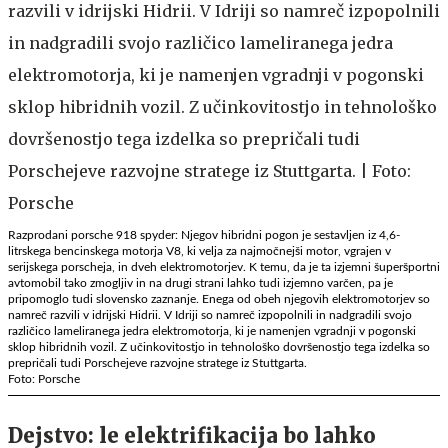
Razprodani porsche 918 spyder: Njegov hibridni pogon je sestavljen iz 4,6-
litrskega bencinskega motorja V8, ki velja za najmočnejši motor, vgrajen v
serijskega porscheja, in dveh elektromotorjev. K temu, da je ta izjemni šuperšportni
avtomobil tako zmogljiv in na drugi strani lahko tudi izjemno varčen, pa je
pripomoglo tudi slovensko zaznanje. Enega od obeh njegovih elektromotorjev so
namreč razvili v idrijski Hidrii. V Idriji so namreč izpopolnili in nadgradili svojo
različico lameliranega jedra elektromotorja, ki je namenjen vgradnji v pogonski
sklop hibridnih vozil. Z učinkovitostjo in tehnološko dovršenostjo tega izdelka so
prepričali tudi Porschejeve razvojne stratege iz Stuttgarta.
Foto: Porsche
Dejstvo: le elektrifikacija bo lahko