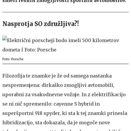
smeri resnih zmogljivosti športnih avtomobilov.
Nasprotja SO združljiva?!
Foto: Porsche
Filozofija te znamke je že od samega nastanka
nespremenjena: dirkaško zmogljivi avtomobili,
uporabni za vsakodnevne vožnje. In z elektrifikacijo
se ni nič spremenilo: cayenne S hybrid in
superšportni 918 spyder, ki sta k tej znamki prinesla
hibridizacijo, sta dokazala, da je mogoče nove