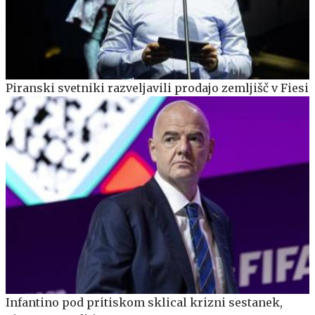
Piranski svetniki razveljavili prodajo zemljišč v Fiesi
Infantino pod pritiskom sklical krizni sestanek,