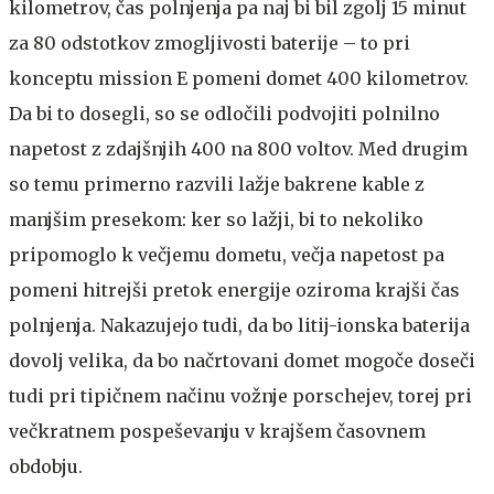
kilometrov, čas polnjenja pa naj bi bil zgolj 15 minut
za 80 odstotkov zmogljivosti baterije – to pri
konceptu mission E pomeni domet 400 kilometrov.
Da bi to dosegli, so se odločili podvojiti polnilno
napetost z zdajšnjih 400 na 800 voltov. Med drugim
so temu primerno razvili lažje bakrene kable z
manjšim presekom: ker so lažji, bi to nekoliko
pripomoglo k večjemu dometu, večja napetost pa
pomeni hitrejši pretok energije oziroma krajši čas
polnjenja. Nakazujejo tudi, da bo litij-ionska baterija
dovolj velika, da bo načrtovani domet mogoče doseči
tudi pri tipičnem načinu vožnje porschejev, torej pri
večkratnem pospeševanju v krajšem časovnem
obdobju.