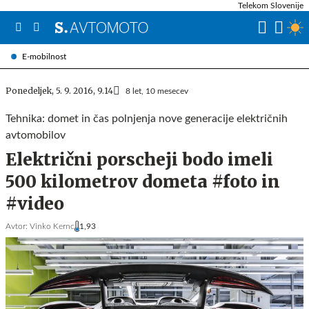
Telekom Slovenije
E-mobilnost
Ponedeljek, 5. 9. 2016, 9.14
8 let, 10 mesecev
Tehnika: domet in čas polnjenja nove generacije električnih
avtomobilov
Električni porscheji bodo imeli
500 kilometrov dometa #foto in
#video
Avtor:
Vinko Kernc
1,93