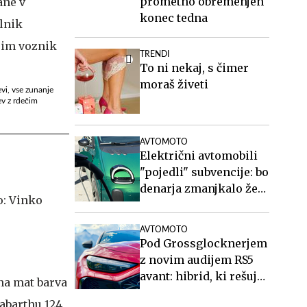
prometno obremenjen
konec tedna
TRENDI
To ni nekaj, s čimer
moraš živeti
evi, vse zunanje
ev z rdečim
AVTOMOTO
Električni avtomobili
"pojedli" subvencije: bo
denarja zmanjkalo že
poleti?
AVTOMOTO
Pod Grossglocknerjem
z novim audijem RS5
avant: hibrid, ki rešuje
rna mat barva
športne karavane
 abarthu 124