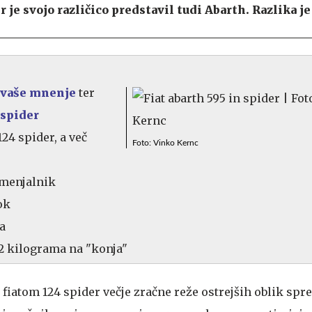
r je svojo različico predstavil tudi Abarth. Razlika je
vaše mnenje
ter
 spider
124 spider, a več
Foto: Vinko Kernc
 menjalnik
ok
a
,2 kilograma na "konja"