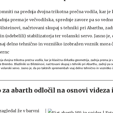
a dvojna trikotna prečna vodila, kar je klasična dirkaška geometrija, zadnja prema je 
rembo. Blažilniki so Bilsteinovi, načrtovani skupaj s tehniki pri Abarthu, zadnji pa so
 ter volanski servo. Jasno je, da po takšnih spremembah vsaj delno tehnično in vozniško
 za abarth odločil na osnovi videza 
zagledal že v barvni