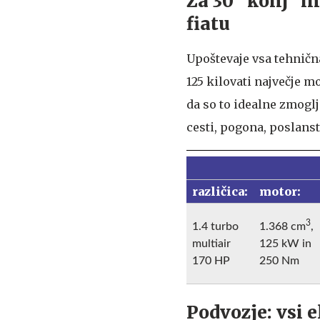
Za 30 "konj" in
fiatu
Upoštevaje vsa tehnična
125 kilovati največje mo
da so to idealne zmogl
cesti, pogona, poslans
različica:
motor:
3
1.4 turbo
1.368 cm
,
multiair
125 kW in
170 HP
250 Nm
Podvozje: vsi 