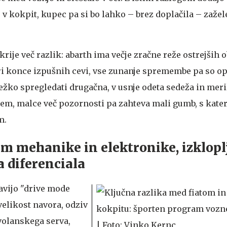
 v kokpit, kupec pa si bo lahko – brez doplačila – zažele
rije več razlik: abarth ima večje zračne reže ostrejših o
iri konce izpušnih cevi, vse zunanje spremembe pa so o
težko spregledati drugačna, v usnje odeta sedeža in mer
djem, malce več pozornosti pa zahteva mali gumb, s kat
m.
m mehanike in elektronike, izklopl
a diferenciala
avijo "drive mode
 velikost navora, odziv
 volanskega serva,