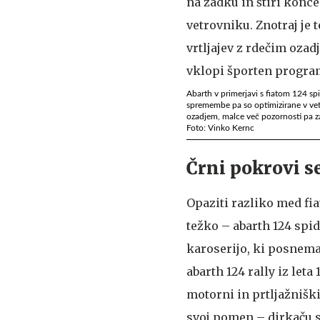
Abarth v primerjavi s fiatom 124 spi
spremembe pa so optimizirane v vetro
ozadjem, malce več pozornosti pa z
Foto: Vinko Kernc
Črni pokrovi se
Opaziti razliko med fi
težko – abarth 124 spi
karoserijo, ki posnema
abarth 124 rally iz leta
motorni in prtljažniški
svoj pomen – dirkaču s