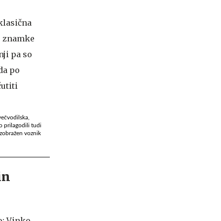
večvodilska,
 prilagodili tudi
 izobražen voznik
in