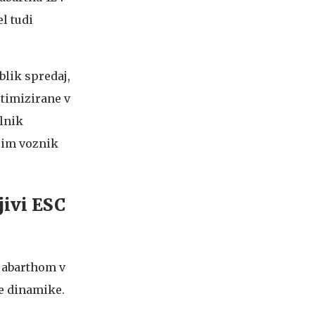
l tudi
blik spredaj,
ptimizirane v
ilnik
erim voznik
jivi ESC