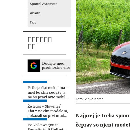
Športni Avtomoto
Abarth
Fiat
Dodajte med
prednostne vire
Prihaja fiat multiplina –
imel bo štiri sedeže, a
ne bo pravi avtomobil
Foto: Vinko Kernc
#foto
Že letos v Sloveniji?
Fiat z novim modelom,
Najprej je treba spomn
pokazali so prvi uradni
fotografiji. #foto
čeprav so njeni model
Po Volkswagnu in
Renaultu tudi Stellantis: