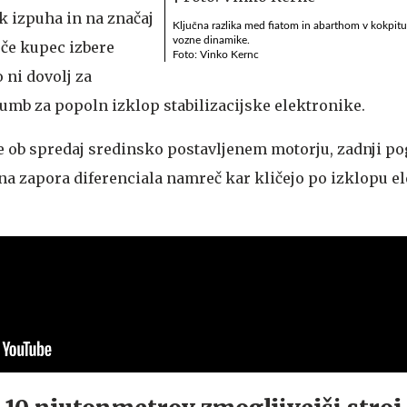
ok izpuha in na značaj
Ključna razlika med fiatom in abarthom v kokpit
vozne dinamike.
 če kupec izbere
Foto: Vinko Kernc
ni dovolj za
gumb za popoln izklop stabilizacijske elektronike.
e ob spredaj sredinsko postavljenem motorju, zadnji po
a zapora diferenciala namreč kar kličejo po izklopu e