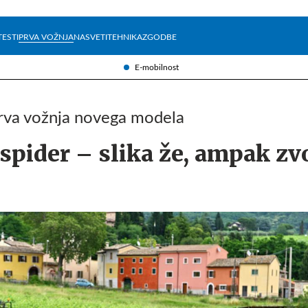
Želite prejemati e-novice?
Uživajmo pametno
TESTI
PRVA VOŽNJA
NASVETI
TEHNIKA
ZGODBE
E-mobilnost
 prva vožnja novega modela
spider – slika že, ampak zv