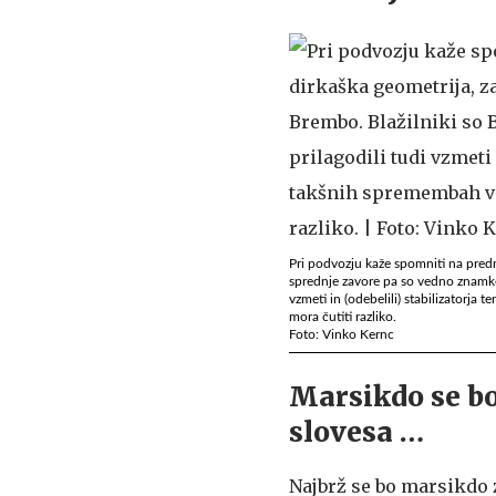
Pri podvozju kaže spomniti na prednj
sprednje zavore pa so vedno znamke B
vzmeti in (odebelili) stabilizatorja
mora čutiti razliko.
Foto: Vinko Kernc
Marsikdo se bo
slovesa …
Najbrž se bo marsikdo 