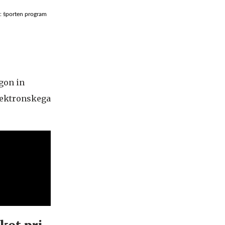
u: športen program
gon in
lektronskega