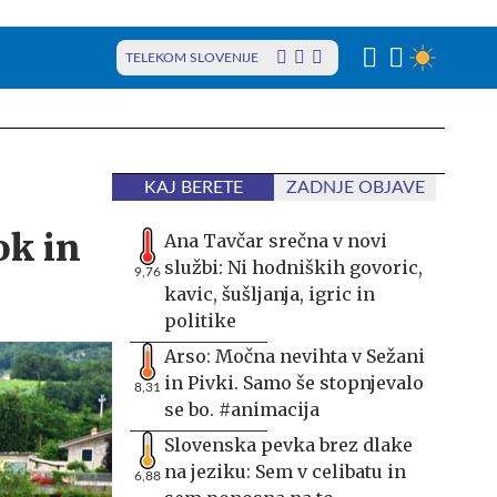
TELEKOM SLOVENIJE
KAJ BERETE
ZADNJE OBJAVE
ok in
Ana Tavčar srečna v novi
službi: Ni hodniških govoric,
9,76
kavic, šušljanja, igric in
politike
Arso: Močna nevihta v Sežani
in Pivki. Samo še stopnjevalo
8,31
se bo. #animacija
Slovenska pevka brez dlake
na jeziku: Sem v celibatu in
6,88