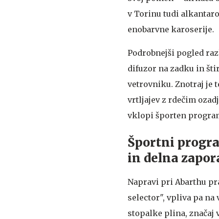
v Torinu tudi alkantaro
enobarvne karoserije.
Podrobnejši pogled razk
difuzor na zadku in št
vetrovniku. Znotraj je 
vrtljajev z rdečim oza
vklopi športen progra
Športni progra
in delna zapor
Napravi pri Abarthu pr
selector", vpliva pa na
stopalke plina, značaj