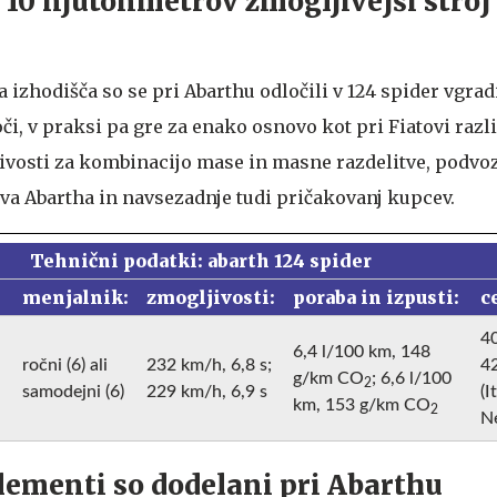
 10 njutonmetrov zmogljivejši stroj 
 izhodišča so se pri Abarthu odločili v 124 spider vgrad
či, v praksi pa gre za enako osnovo kot pri Fiatovi različ
jivosti za kombinacijo mase in masne razdelitve, podvoz
tva Abartha in navsezadnje tudi pričakovanj kupcev.
Tehnični podatki: abarth 124 spider
menjalnik:
zmogljivosti:
poraba in izpusti:
c
4
6,4 l/100 km, 148
ročni (6) ali
232 km/h, 6,8 s;
4
g/km CO
; 6,6 l/100
2
samodejni (6)
229 km/h, 6,9 s
(I
km, 153 g/km CO
2
N
elementi so dodelani pri Abarthu