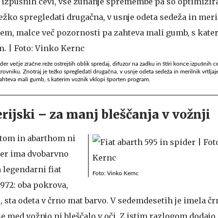
der večje zračne reže ostrejših oblik spredaj, difuzor na zadku in štiri konce izpušnih c
vniku. Znotraj je težko spregledati drugačna, v usnje odeta sedeža in merilnik vrtljaj
ahteva mali gumb, s katerim voznik vklopi športen program.
rijski – za manj bleščanja v vožnji
atom in abarthom ni
der ima dvobarvno
 legendarni fiat
Foto: Vinko Kernc
 1972: oba pokrova,
, sta odeta v črno mat barvo. V sedemdesetih je imela č
e med vožnjo ni bleščalo v oči. Z istim razlogom dodajo