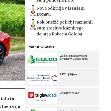
sem ponosna na to
Nova odkritja v izsušeni
Donavi
6,76
Rok Snežič policiji naznanil
sum storitve kaznivega
5,80
dejanja Roberta Goloba
iata in
stavitvijo