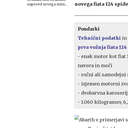
novega fiata 124 spide
napoved novega mini
električnega projekta
Poudarki
Tehnični podatki
in
prva vožnja fiata 124
- enak motor kot fiat 
navora in moči
- ročni ali samodejni
- izjemen motorni zv
- dvobarvna karoserij
- 1.060 kilogramov, 6