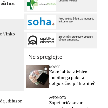
 očitna.
Ne spreglejte
NOVICE
Kako lahko z izbiro
mobilnega paketa
dolgoročno prihranite?
AVTOMOTO
Zopet pričakovan