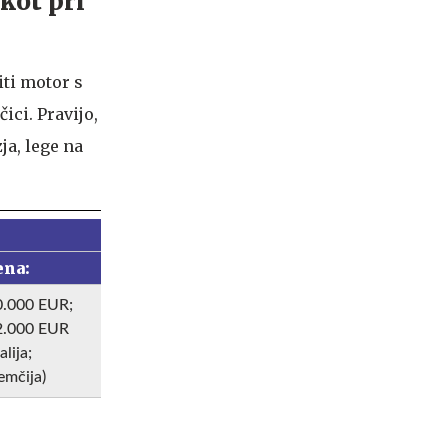
kot pri
iti motor s
ici. Pravijo,
ja, lege na
ena:
0.000 EUR;
2.000 EUR
talija;
emčija)