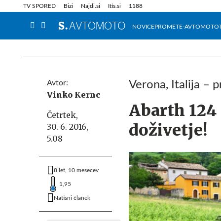
Info in obvestila
Tehnik
TV SPORED
Bizi
Najdi.si
Itis.si
1188
NOVICE
PROMET
E-AVTOMOTO
Avtor:
Verona, Italija –
Vinko Kernc
Abarth 124 
Četrtek,
doživetje!
30. 6. 2016,
5.08
8 let, 10 mesecev
1,95
Natisni članek