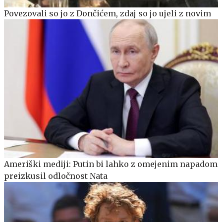
Povezovali so jo z Dončićem, zdaj so jo ujeli z novim
Ameriški mediji: Putin bi lahko z omejenim napadom
preizkusil odločnost Nata