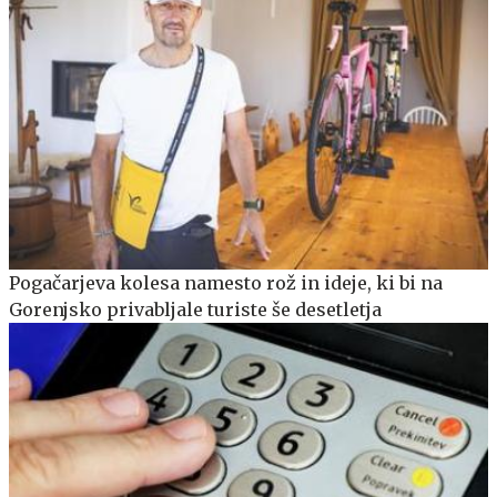
Pogačarjeva kolesa namesto rož in ideje, ki bi na
Gorenjsko privabljale turiste še desetletja