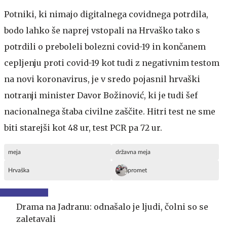
Potniki, ki nimajo digitalnega covidnega potrdila,
bodo lahko še naprej vstopali na Hrvaško tako s
potrdili o preboleli bolezni covid-19 in končanem
cepljenju proti covid-19 kot tudi z negativnim testom
na novi koronavirus, je v sredo pojasnil hrvaški
notranji minister Davor Božinović, ki je tudi šef
nacionalnega štaba civilne zaščite. Hitri test ne sme
biti starejši kot 48 ur, test PCR pa 72 ur.
meja
državna meja
Hrvaška
promet
Drama na Jadranu: odnašalo je ljudi, čolni so se
zaletavali