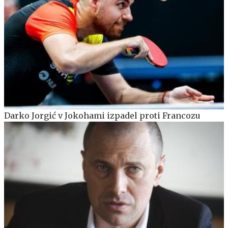
Darko Jorgić v Jokohami izpadel proti Francozu