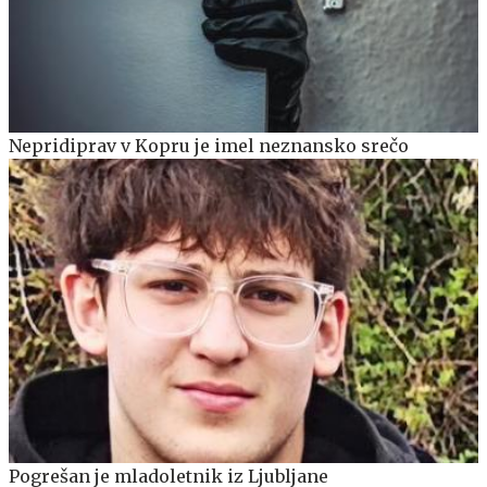
Nepridiprav v Kopru je imel neznansko srečo
Pogrešan je mladoletnik iz Ljubljane