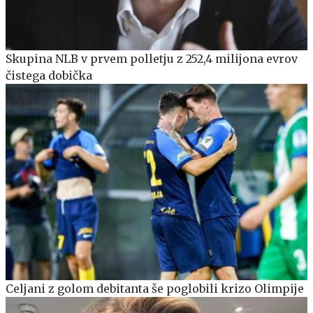
Skupina NLB v prvem polletju z 252,4 milijona evrov
čistega dobička
Celjani z golom debitanta še poglobili krizo Olimpije