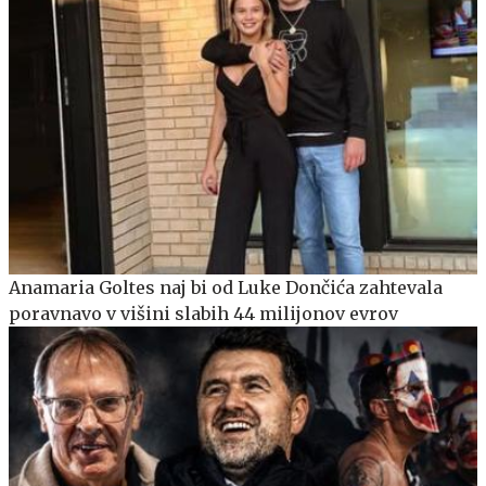
Anamaria Goltes naj bi od Luke Dončića zahtevala
poravnavo v višini slabih 44 milijonov evrov