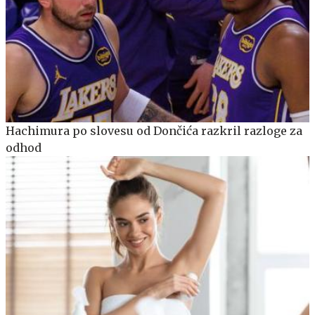
Hachimura po slovesu od Dončića razkril razloge za
odhod