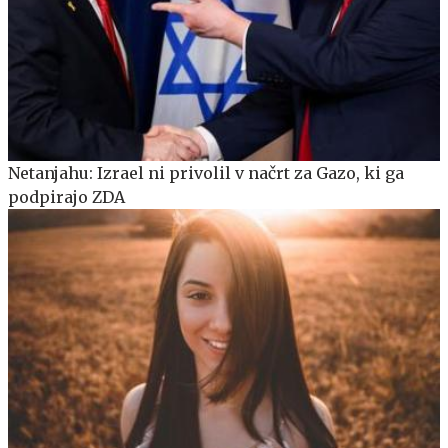
Netanjahu: Izrael ni privolil v načrt za Gazo, ki ga
podpirajo ZDA