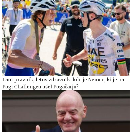
Lani pravnik, letos zdravnik: kdo je Nemec, ki je na
Pogi Challengeu ušel Pogačarju?