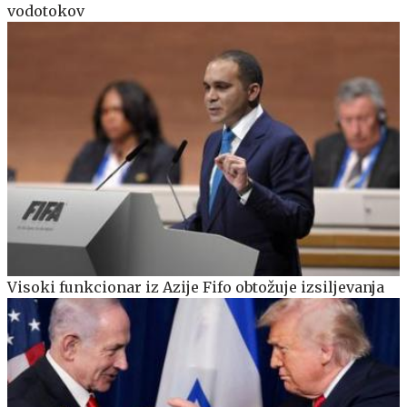
vodotokov
Visoki funkcionar iz Azije Fifo obtožuje izsiljevanja