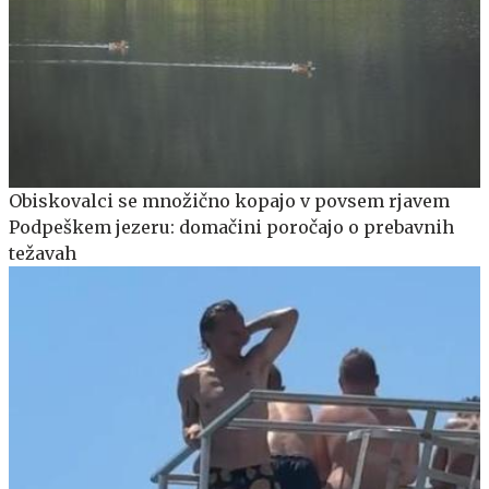
Obiskovalci se množično kopajo v povsem rjavem
Podpeškem jezeru: domačini poročajo o prebavnih
težavah