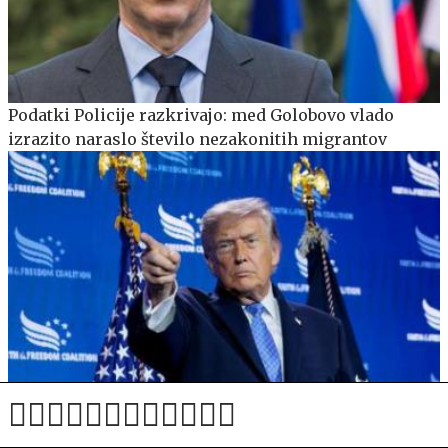
Podatki Policije razkrivajo: med Golobovo vlado
izrazito naraslo število nezakonitih migrantov
ZDA z novimi sankcijami zoper Rusijo, tudi zoper