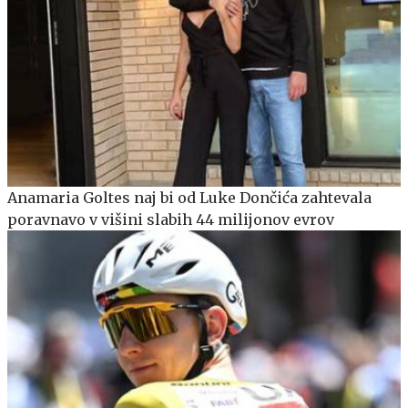
Anamaria Goltes naj bi od Luke Dončića zahtevala
poravnavo v višini slabih 44 milijonov evrov