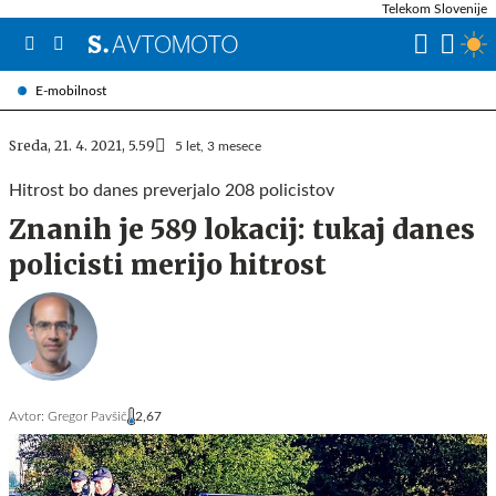
Telekom Slovenije
E-mobilnost
Sreda, 21. 4. 2021, 5.59
5 let, 3 mesece
Hitrost bo danes preverjalo 208 policistov
Znanih je 589 lokacij: tukaj danes
policisti merijo hitrost
Avtor:
Gregor Pavšič
2,67