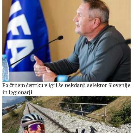
Po črnem četrtku v igri še nekdanji selektor Slovenije
in legionarji