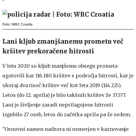
Foto: WRC Croatia
Lani kljub zmanjšanemu prometu več
kršitev prekoračene hitrosti
V letu 2020 so kljub manjšemu obsegu prometa
ugotovili kar 116.180 kršitev s področja hitrosti, kar je
skoraj dva tisoč kršitev več kot leta 2019 (114.225).
Letos (do 12. aprila) je bilo takšnih kršitev že 37.577.
Lani je življenje zaradi neprilagojene hitrosti
izgubilo 27 oseb, letos do začetka aprila pa že sedem.
"Osnovni namen nadzora ni usmerjen v kaznovanje