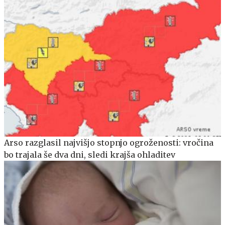
Arso razglasil najvišjo stopnjo ogroženosti: vročina
bo trajala še dva dni, sledi krajša ohladitev