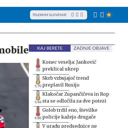
TELEKOM SLOVENIJE
mobile
KAJ BERETE
ZADNJE OBJAVE
Konec veselja: Janković
preklical ukrep
10
Skrb vzbujajoč trend
preplavil Rusijo
5,70
Klakočar Zupančičeva in Rop
sta se odločila za dve potezi
5,46
Golob trdil eno, številke
policije kažejo drugače
9,80
V uradu predsednice ne