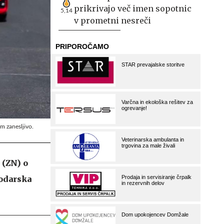
prikrivajo več imen sopotnic
5,14
v prometni nesreči
m zanesljivo.
 (ZN) o
podarska