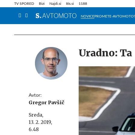
Info in obvestila
Tehnik
TV SPORED
Bizi
Najdi.si
Itis.si
1188
NOVICE
PROMET
E-AVTOMOTO
Uradno: Ta 
Avtor:
Gregor Pavšič
Sreda,
13. 2. 2019,
6.48