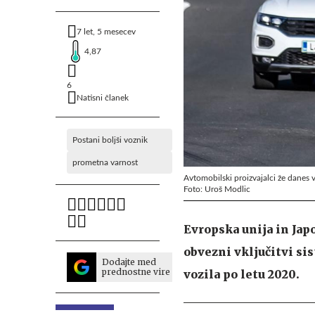
7 let, 5 mesecev
4,87
6
Natisni članek
Postani boljši voznik
prometna varnost
Avtomobilski proizvajalci že danes v
Foto: Uroš Modlic
Evropska unija in Jap
obvezni vključitvi si
Dodajte med
prednostne vire
vozila po letu 2020.