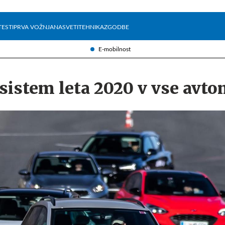
Želite prejemati e-novice?
Uživajmo pametno
TESTI
PRVA VOŽNJA
NASVETI
TEHNIKA
ZGODBE
E-mobilnost
sistem leta 2020 v vse avto