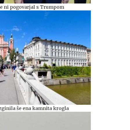
 se ni pogovarjal s Trumpom
zginila še ena kamnita krogla