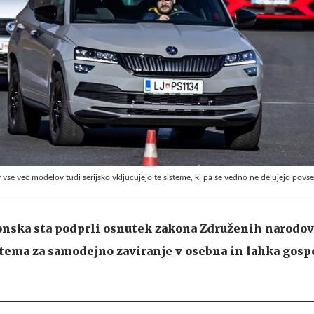
 vse več modelov tudi serijsko vključujejo te sisteme, ki pa še vedno ne delujejo povse
onska sta podprli osnutek zakona Združenih narodov
stema za samodejno zaviranje v osebna in lahka gos