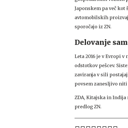
Japonskem pa več kot št
avtomobilskih proizvaja
sporočajo iz ZN.
Delovanje samo
Leta 2016 je v Evropi v
odstotkov pešcev. Sis
zaviranja v sili postaja
povsem zanesljivo niti
ZDA, Kitajska in Indija
predlog ZN.