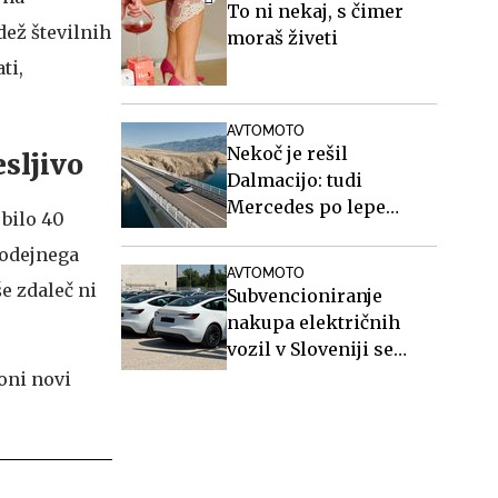
To ni nekaj, s čimer
dež številnih
moraš živeti
ti,
AVTOMOTO
Nekoč je rešil
sljivo
Dalmacijo: tudi
Mercedes po lepe
 bilo 40
posnetke na Paški
modejnega
most #video
AVTOMOTO
še zdaleč ni
Subvencioniranje
nakupa električnih
vozil v Sloveniji se
končuje, kaj sledi?
oni novi