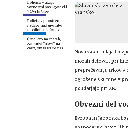
Policisti v akciji
Varnostni pas ugotovili
1.294 kršitev
Policija v poostren
nadzor nad uporabo
mobilnih telefonov
med vožnjo
Črno leto na cestah,
zanimivi "ulovi" na
cesti, obiskala so nas
Nova zakonodaja bo vpel
tudi največja letala
morali delovati pri hi
preprečevanju trkov v n
ogrožene skupine v pro
poudarjajo pri ZN.
Obvezni del voz
Evropa in Japonska bos
gospodarskih vozilih po