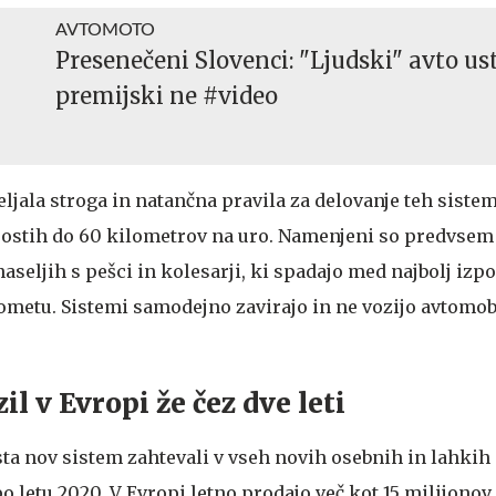
AVTOMOTO
Presenečeni Slovenci: "Ljudski" avto ust
premijski ne #video
jala stroga in natančna pravila za delovanje teh sistem
trostih do 60 kilometrov na uro. Namenjeni so predvsem
aseljih s pešci in kolesarji, ki spadajo med najbolj izpo
metu. Sistemi samodejno zavirajo in ne vozijo avtomob
il v Evropi že čez dve leti
ta nov sistem zahtevali v vseh novih osebnih in lahkih
 letu 2020. V Evropi letno prodajo več kot 15 milijonov,