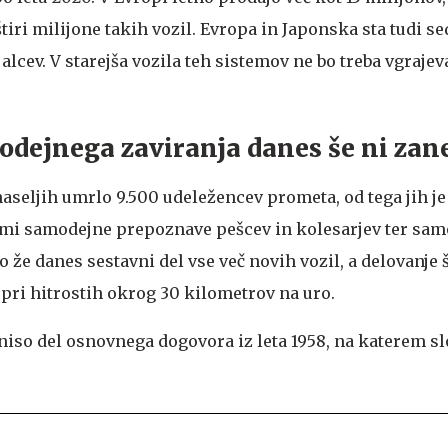
iri milijone takih vozil. Evropa in Japonska sta tudi se
lcev. V starejša vozila teh sistemov ne bo treba vgrajeva
dejnega zaviranja danes še ni zane
 naseljih umrlo 9.500 udeležencev prometa, od tega jih je
temi samodejne prepoznave pešcev in kolesarjev ter sa
jo že danes sestavni del vse več novih vozil, a delovanje 
 pri hitrostih okrog 30 kilometrov na uro.
 niso del osnovnega dogovora iz leta 1958, na katerem sl