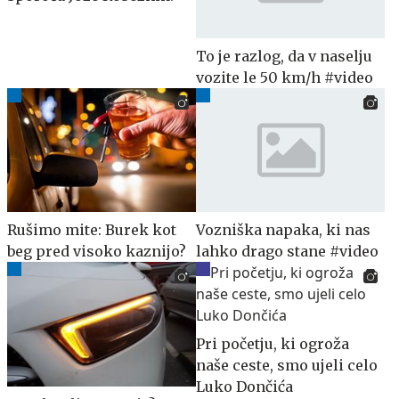
To je razlog, da v naselju
vozite le 50 km/h #video
Rušimo mite: Burek kot
Vozniška napaka, ki nas
beg pred visoko kaznijo?
lahko drago stane #video
Pri početju, ki ogroža
naše ceste, smo ujeli celo
Luko Dončića