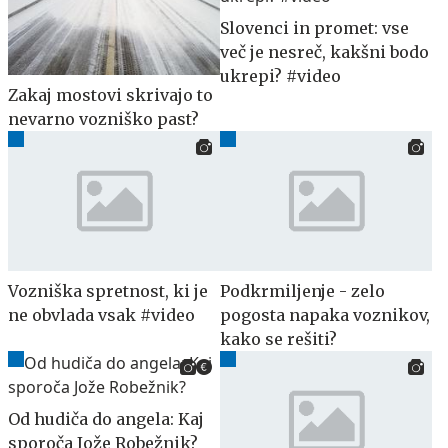
Slovenci in promet: vse
več je nesreč, kakšni bodo
ukrepi? #video
Zakaj mostovi skrivajo to
nevarno vozniško past?
Vozniška spretnost, ki je
Podkrmiljenje - zelo
ne obvlada vsak #video
pogosta napaka voznikov,
kako se rešiti?
Od hudiča do angela: Kaj
sporoča Jože Robežnik?