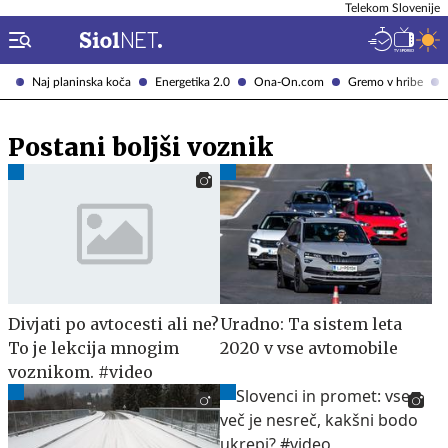
Telekom Slovenije
Naj planinska koča
Energetika 2.0
Ona-On.com
Gremo v hribe
Postani boljši voznik
Divjati po avtocesti ali ne?
Uradno: Ta sistem leta
To je lekcija mnogim
2020 v vse avtomobile
voznikom. #video