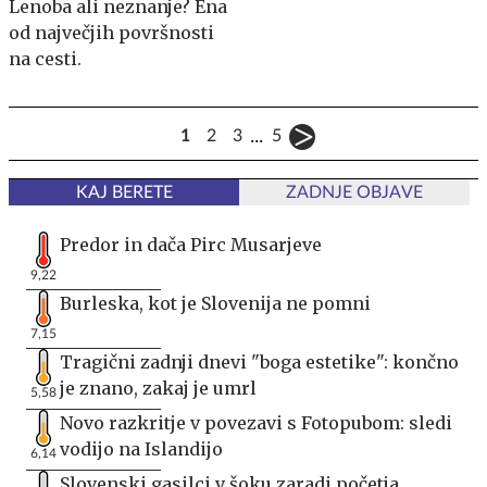
Lenoba ali neznanje? Ena
od največjih površnosti
na cesti.
...
1
2
3
5
KAJ BERETE
ZADNJE OBJAVE
Predor in dača Pirc Musarjeve
9,22
Burleska, kot je Slovenija ne pomni
7,15
Tragični zadnji dnevi "boga estetike": končno
je znano, zakaj je umrl
5,58
Novo razkritje v povezavi s Fotopubom: sledi
vodijo na Islandijo
6,14
Slovenski gasilci v šoku zaradi početja