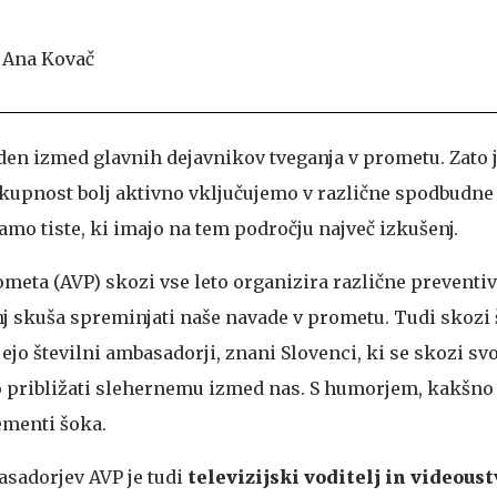
den izmed glavnih dejavnikov tveganja v prometu. Zato 
upnost bolj aktivno vključujemo v različne spodbudne 
mo tiste, ki imajo na tem področju največ izkušenj.
meta (AVP) skozi vse leto organizira različne preventiv
j skuša spreminjati naše navade v prometu. Tudi skozi 
jejo številni ambasadorji, znani Slovenci, ki se skozi sv
 približati slehernemu izmed nas. S humorjem, kakšn
lementi šoka.
sadorjev AVP je tudi
televizijski voditelj in videoust