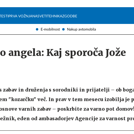
Želite prejemati e-novice?
Uživajmo pametno
TESTI
PRVA VOŽNJA
NASVETI
TEHNIKA
ZGODBE
E-mobilnost
Nakup avtomobila
o angela: Kaj sporoča Jože
 zabav in druženja s sorodniki in prijatelji – ob bog
m "kozarčku" več. In prav v tem mesecu izobilja je p
snove varnih zabav – poskrbite za varno pot domov
bežnik, eden od ambasadorjev Agencije za varnost p