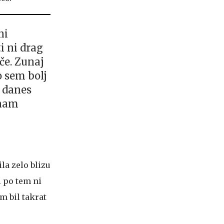
ni
i ni drag
ače. Zunaj
o sem bolj
i danes
 nam
la zelo blizu
i po tem ni
m bil takrat