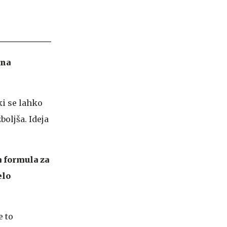
 na
i se lahko
oljša. Ideja
a formula za
elo
e to