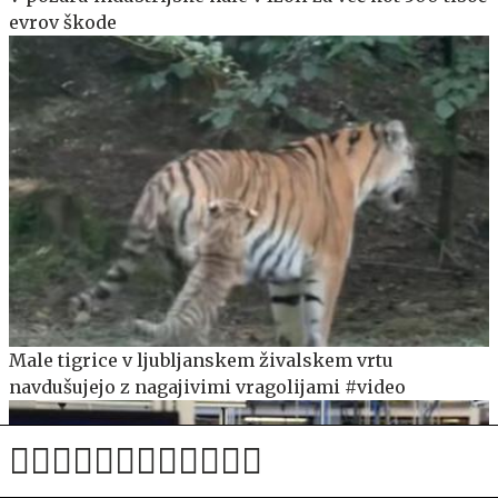
evrov škode
Male tigrice v ljubljanskem živalskem vrtu
navdušujejo z nagajivimi vragolijami #video