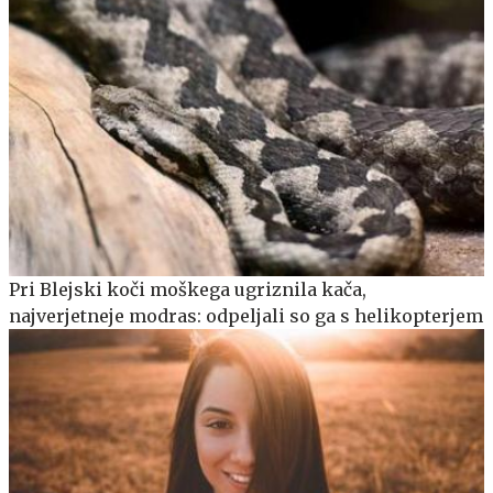
Pri Blejski koči moškega ugriznila kača,
najverjetneje modras: odpeljali so ga s helikopterjem