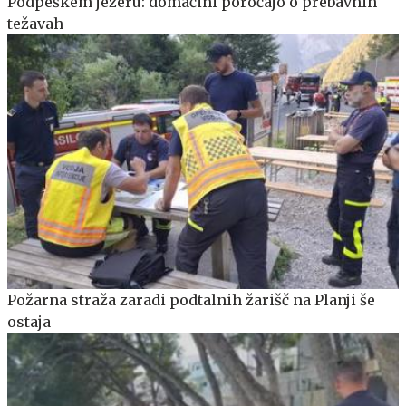
Podpeškem jezeru: domačini poročajo o prebavnih
težavah
Požarna straža zaradi podtalnih žarišč na Planji še
ostaja