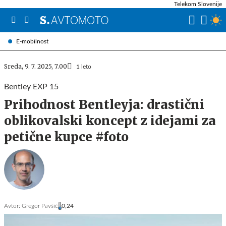
Telekom Slovenije
E-mobilnost
Sreda, 9. 7. 2025, 7.00
1 leto
Bentley EXP 15
Prihodnost Bentleyja: drastični
oblikovalski koncept z idejami za
petične kupce #foto
Avtor:
Gregor Pavšič
0,24