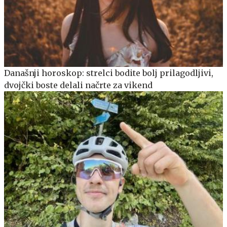
Današnji horoskop: strelci bodite bolj prilagodljivi,
dvojčki boste delali načrte za vikend