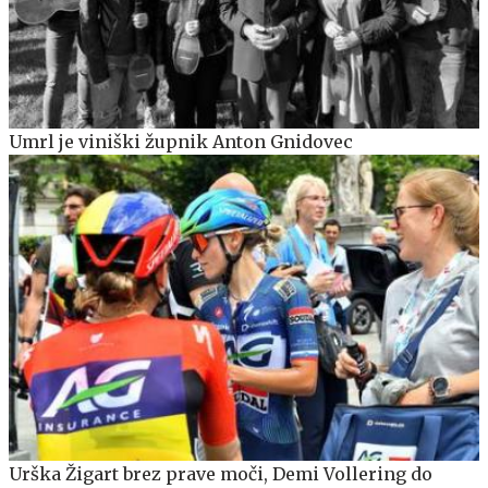
Umrl je viniški župnik Anton Gnidovec
Urška Žigart brez prave moči, Demi Vollering do