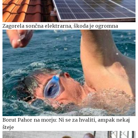
Zagorela sončna elektrarna, škoda je ogromna
Borut Pahor na morju: Ni se za hvaliti, ampak nekaj
šteje