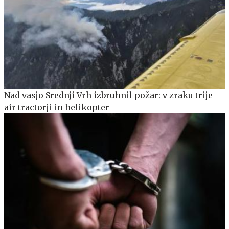
Nad vasjo Srednji Vrh izbruhnil požar: v zraku trije
air tractorji in helikopter