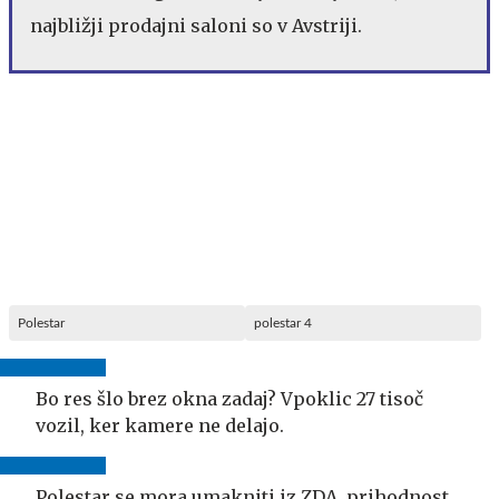
najbližji prodajni saloni so v Avstriji.
Polestar
polestar 4
Bo res šlo brez okna zadaj? Vpoklic 27 tisoč
vozil, ker kamere ne delajo.
Polestar se mora umakniti iz ZDA, prihodnost