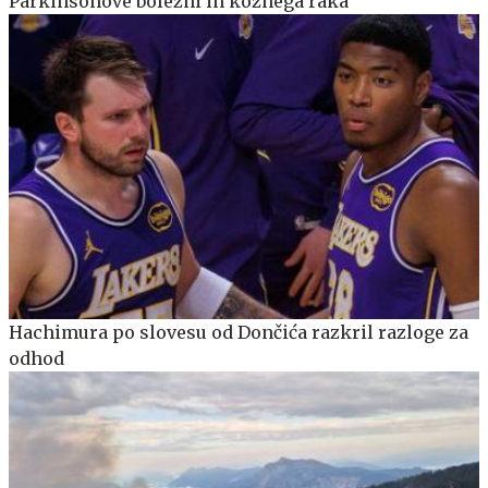
Parkinsonove bolezni in kožnega raka
Hachimura po slovesu od Dončića razkril razloge za
odhod