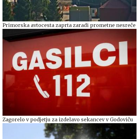
Primorska avtocesta zaprta zaradi prometne nesreče
Zagorelo v podjetju za izdelavo sekancev v Godoviču