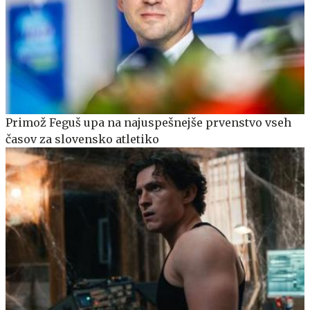
Primož Feguš upa na najuspešnejše prvenstvo vseh
časov za slovensko atletiko