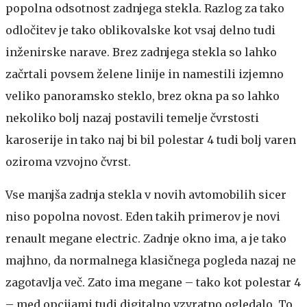
popolna odsotnost zadnjega stekla. Razlog za tako
odločitev je tako oblikovalske kot vsaj delno tudi
inženirske narave. Brez zadnjega stekla so lahko
začrtali povsem želene linije in namestili izjemno
veliko panoramsko steklo, brez okna pa so lahko
nekoliko bolj nazaj postavili temelje čvrstosti
karoserije in tako naj bi bil polestar 4 tudi bolj varen
oziroma vzvojno čvrst.
Vse manjša zadnja stekla v novih avtomobilih sicer
niso popolna novost. Eden takih primerov je novi
renault megane electric. Zadnje okno ima, a je tako
majhno, da normalnega klasičnega pogleda nazaj ne
zagotavlja več. Zato ima megane – tako kot polestar 4
– med opcijami tudi digitalno vzvratno ogledalo. To