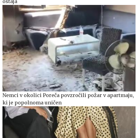
ostaja
Nemci v okolici Poreča povzročili požar v apartmaju,
ki je popolnoma uničen