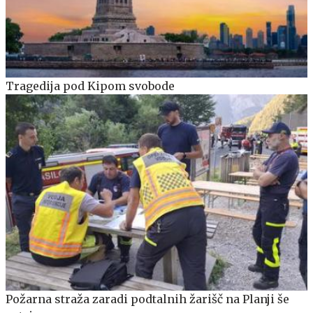
Tragedija pod Kipom svobode
Požarna straža zaradi podtalnih žarišč na Planji še