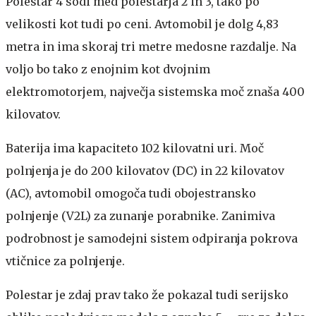
Polestar 4 sodi med polestarja 2 in 3, tako po
velikosti kot tudi po ceni. Avtomobil je dolg 4,83
metra in ima skoraj tri metre medosne razdalje. Na
voljo bo tako z enojnim kot dvojnim
elektromotorjem, največja sistemska moč znaša 400
kilovatov.
Baterija ima kapaciteto 102 kilovatni uri. Moč
polnjenja je do 200 kilovatov (DC) in 22 kilovatov
(AC), avtomobil omogoča tudi obojestransko
polnjenje (V2L) za zunanje porabnike. Zanimiva
podrobnost je samodejni sistem odpiranja pokrova
vtičnice za polnjenje.
Polestar je zdaj prav tako že pokazal tudi serijsko