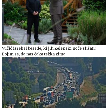
Vučić izrekel besede, ki jih Zelenski noče slišati:
Bojim se, da nas čaka težka zima