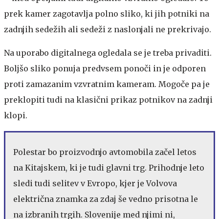
prek kamer zagotavlja polno sliko, ki jih potniki na
zadnjih sedežih ali sedeži z naslonjali ne prekrivajo.
Na uporabo digitalnega ogledala se je treba privaditi.
Boljšo sliko ponuja predvsem ponoči in je odporen
proti zamazanim vzvratnim kameram. Mogoče pa je
preklopiti tudi na klasični prikaz potnikov na zadnji
klopi.
Polestar bo proizvodnjo avtomobila začel letos
na Kitajskem, ki je tudi glavni trg. Prihodnje leto
sledi tudi selitev v Evropo, kjer je Volvova
električna znamka za zdaj še vedno prisotna le
na izbranih trgih. Slovenije med njimi ni,