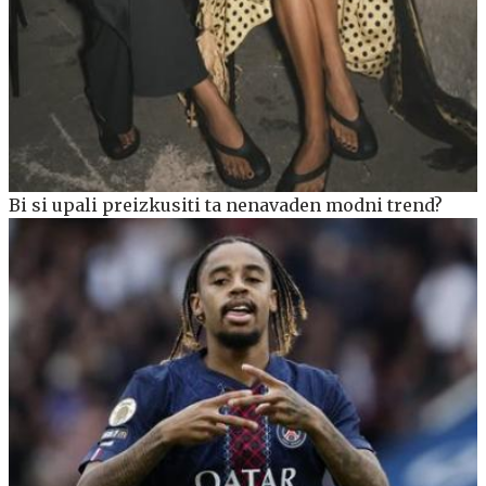
Bi si upali preizkusiti ta nenavaden modni trend?