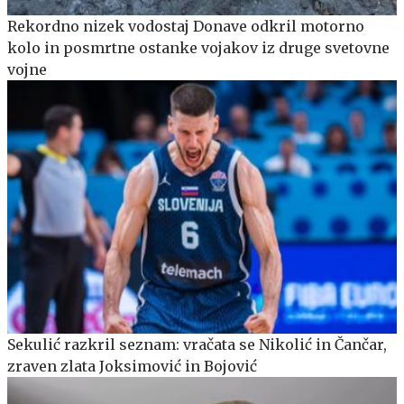
Rekordno nizek vodostaj Donave odkril motorno
kolo in posmrtne ostanke vojakov iz druge svetovne
vojne
Sekulić razkril seznam: vračata se Nikolić in Čančar,
zraven zlata Joksimović in Bojović