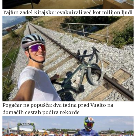
Tajfun zadel Kitajsko: evakuirali več kot milijon ljudi
Pogačar ne popušča: dva tedna pred Vuelto na
domačih cestah podira rekorde