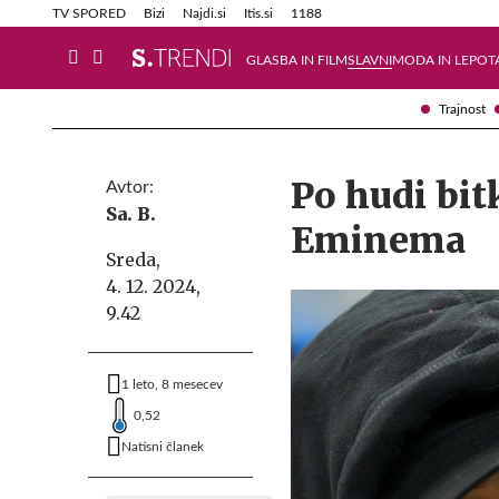
Info in obvestila
Tehnik
TV SPORED
Bizi
Najdi.si
Itis.si
1188
GLASBA IN FILM
SLAVNI
MODA IN LEPOT
Trajnost
Po hudi bi
Avtor:
Sa. B.
Eminema
Sreda,
4. 12. 2024,
9.42
1 leto, 8 mesecev
0,52
Natisni članek