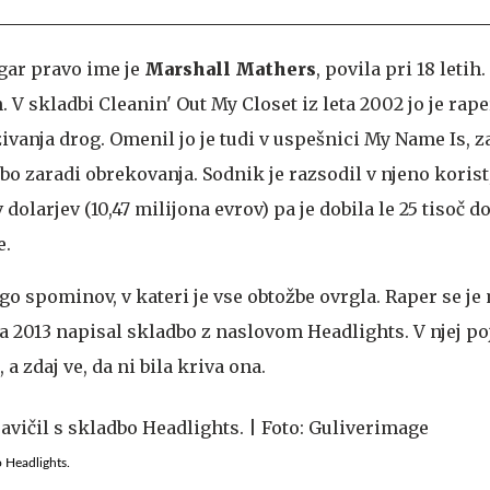
igar pravo ime je
Marshall Mathers
, povila pri 18 leti
n. V skladbi Cleanin' Out My Closet iz leta 2002 jo je rape
ivanja drog. Omenil jo je tudi v uspešnici My Name Is, z
žbo zaradi obrekovanja. Sodnik je razsodil v njeno korist
dolarjev (10,47 milijona evrov) pa je dobila le 25 tisoč do
e.
igo spominov, v kateri je vse obtožbe ovrgla. Raper se j
a 2013 napisal skladbo z naslovom Headlights. V njej poje
 a zdaj ve, da ni bila kriva ona.
o Headlights.