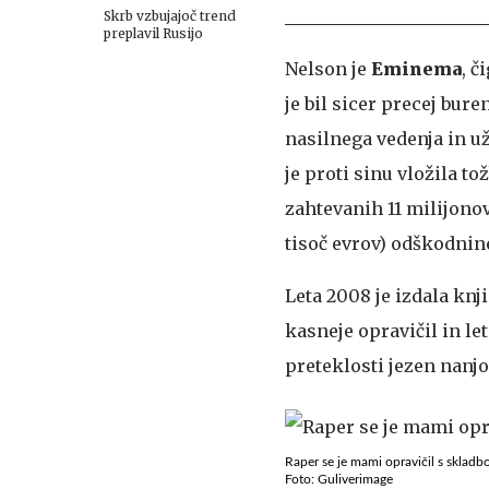
Skrb vzbujajoč trend
preplavil Rusijo
Nelson je
Eminema
, č
je bil sicer precej bure
nasilnega vedenja in už
je proti sinu vložila to
zahtevanih 11 milijonov 
tisoč evrov) odškodnin
Leta 2008 je izdala knj
kasneje opravičil in let
preteklosti jezen nanjo,
Raper se je mami opravičil s skladb
Foto: Guliverimage