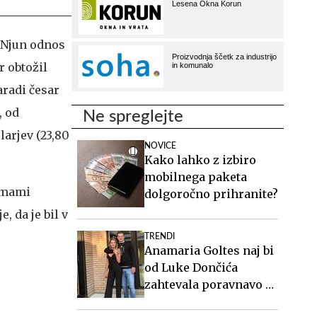
h. Njun odnos
r obtožil
aradi česar
, od
Ne spreglejte
larjev (23,80
NOVICE
Kako lahko z izbiro
mobilnega paketa
e mami
dolgoročno prihranite?
, da je bil v
TRENDI
Anamaria Goltes naj bi
od Luke Dončića
zahtevala poravnavo v
višini slabih 44