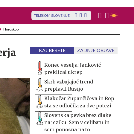
TELEKOM SLOVENIJE
Horoskop
erja
KAJ BERETE
ZADNJE OBJAVE
Konec veselja: Janković
preklical ukrep
10
Skrb vzbujajoč trend
preplavil Rusijo
5,69
Klakočar Zupančičeva in Rop
sta se odločila za dve potezi
5,46
Slovenska pevka brez dlake
na jeziku: Sem v celibatu in
4,55
sem ponosna na to