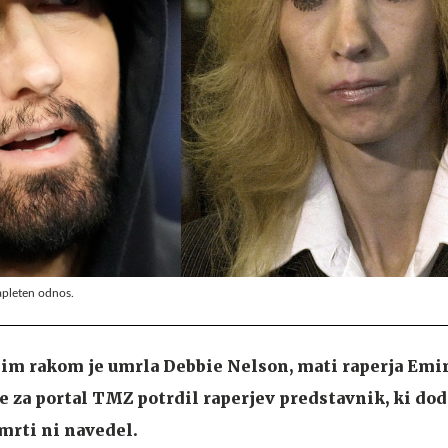
apleten odnos.
čnim rakom je umrla Debbie Nelson, mati raperja Emi
 je za portal TMZ potrdil raperjev predstavnik, ki do
mrti ni navedel.