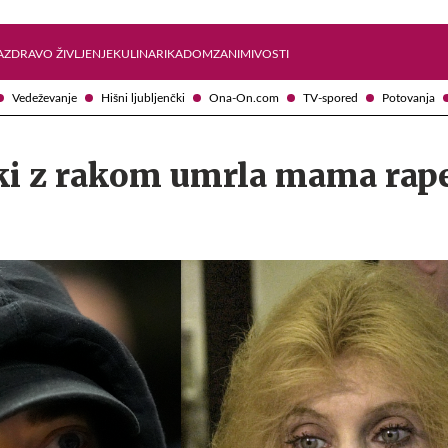
Želite prejemati e-novice?
Uživajmo pametno
A
ZDRAVO ŽIVLJENJE
KULINARIKA
DOM
ZANIMIVOSTI
Vedeževanje
Hišni ljubljenčki
Ona-On.com
TV-spored
Potovanja
tki z rakom umrla mama rap