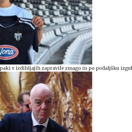
paki v izdihljajih zapravile zmago in po podaljšku izgu