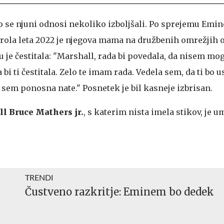
so se njuni odnosi nekoliko izboljšali. Po sprejemu Emi
ola leta 2022 je njegova mama na družbenih omrežjih o
je čestitala: "Marshall, rada bi povedala, da nisem mogl
 bi ti čestitala. Zelo te imam rada. Vedela sem, da ti bo u
o sem ponosna nate." Posnetek je bil kasneje izbrisan.
l Bruce Mathers jr.
, s katerim nista imela stikov, je u
TRENDI
Čustveno razkritje: Eminem bo dedek