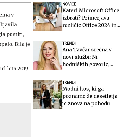
milijonov evrov
NOVICE
Kateri Microsoft Office
nema v
izbrati? Primerjava
bjavila
različic Office 2024 in
Office 2021.
a pustiti,
spelo. Bila je
TRENDI
Ana Tavčar srečna v
novi službi: Ni
hodniških govoric,
mrl leta 2019
kavic, šušljanja, igric
in politike
TRENDI
Modni kos, ki ga
poznamo že desetletja,
je znova na pohodu