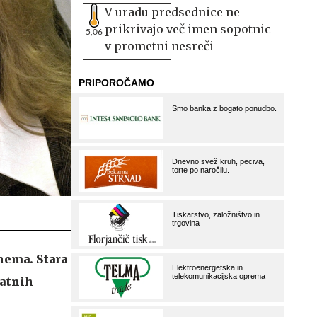
V uradu predsednice ne
prikrivajo več imen sopotnic
5,06
v prometni nesreči
nema. Stara
datnih