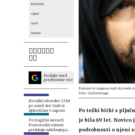
Eminem
raper
smrt
mama
Dodajte med
prednostne vire
Eminem in njegova mati sta imela z
Foto: Guliverimage
Hrvaški zdravilec 13 let
po smrti Ave Curk iz
Po težki bitki s plju
Ajdovščine v zaporu
je bila 69 let. Novico
Po tragični nesreči:
Pravosodni sistem
podrobnosti o njeni s
preiskuje nekdanjega
smučarskega asa