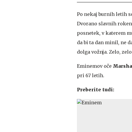
Po nekaj burnih letih 
Dvorano slavnih rokenr
posnetek, v katerem mu 
da bi ta dan minil, ne da
dolga vožnja. Zelo, zel
Eminemov oče
Marshal
pri 67 letih.
Preberite tudi: