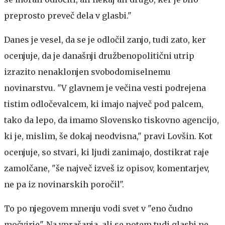
preprosto preveč dela v glasbi."
Danes je vesel, da se je odločil zanjo, tudi zato, ker
ocenjuje, da je današnji družbenopolitični utrip
izrazito nenaklonjen svobodomiselnemu
novinarstvu. "V glavnem je večina vesti podrejena
tistim odločevalcem, ki imajo največ pod palcem,
tako da lepo, da imamo Slovensko tiskovno agencijo,
ki je, mislim, še dokaj neodvisna," pravi Lovšin. Kot
ocenjuje, so stvari, ki ljudi zanimajo, dostikrat raje
zamolčane, "še največ izveš iz opisov, komentarjev,
ne pa iz novinarskih poročil".
To po njegovem mnenju vodi svet v "eno čudno
močvirje". Na vprašanja, ali se potem tudi glasbi ne