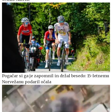
Pogačar si ga je zapomnil in držal besedo: 15-letnemu
Norvežanu podaril očala