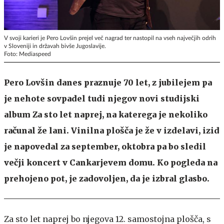
V svoji karieri je Pero Lovšin prejel več nagrad ter nastopil na vseh največjih odrih
v Sloveniji in državah bivše Jugoslavije.
Foto: Mediaspeed
Pero Lovšin danes praznuje 70 let, z jubilejem pa
je nehote sovpadel tudi njegov novi studijski
album Za sto let naprej, na katerega je nekoliko
računal že lani. Vinilna plošča je že v izdelavi, izid
je napovedal za september, oktobra pa bo sledil
večji koncert v Cankarjevem domu. Ko pogleda na
prehojeno pot, je zadovoljen, da je izbral glasbo.
Za sto let naprej bo njegova 12. samostojna plošča, s