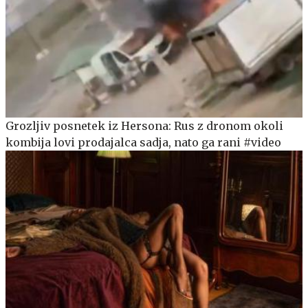
Grozljiv posnetek iz Hersona: Rus z dronom okoli
kombija lovi prodajalca sadja, nato ga rani #video