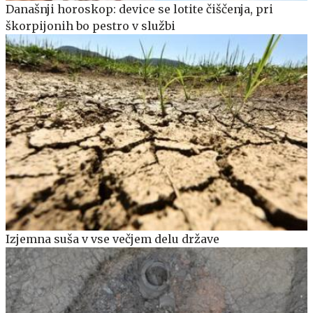
Današnji horoskop: device se lotite čiščenja, pri
škorpijonih bo pestro v službi
Izjemna suša v vse večjem delu države