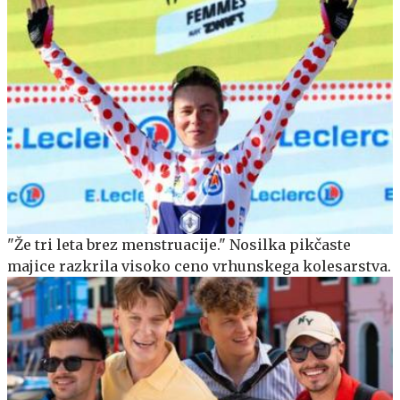
"Že tri leta brez menstruacije." Nosilka pikčaste
majice razkrila visoko ceno vrhunskega kolesarstva.