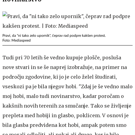
Pravi, da "ni tako zelo upornik", čeprav rad podpre kakšen protest.
Foto: Mediaspeed
Tudi pri 70 letih še vedno kupuje plošče, posluša
nove stvari in se še naprej izobražuje, na primer na
področju zgodovine, ki jo je celo želel študirati,
vseskozi pa je bila njegov hobi. "Zdaj je še vedno malo
moj hobi, malo tudi novinarstvo, kadar poročam o
kakšnih novih terenih za smučanje. Tako se življenje
prepleta med hobiji in glasbo, poklicem. V osnovi je
bila glasba predvidena kot hobi, ampak potem smo
se morali odločiti, ali nekaj ali drugo, ker je bilo