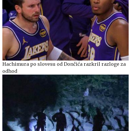
Hachimura po slovesu od Dončića razkril razloge za
odhod