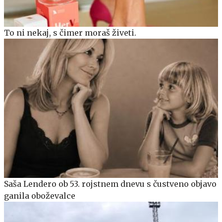
To ni nekaj, s čimer moraš živeti.
Saša Lendero ob 53. rojstnem dnevu s čustveno objavo
ganila oboževalce