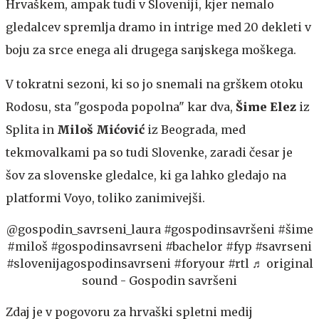
Hrvaškem, ampak tudi v Sloveniji, kjer nemalo
gledalcev spremlja dramo in intrige med 20 dekleti v
boju za srce enega ali drugega sanjskega moškega.
V tokratni sezoni, ki so jo snemali na grškem otoku
Rodosu, sta "gospoda popolna" kar dva,
Šime Elez
iz
Splita in
Miloš Mićović
iz Beograda, med
tekmovalkami pa so tudi Slovenke, zaradi česar je
šov za slovenske gledalce, ki ga lahko gledajo na
platformi Voyo, toliko zanimivejši.
@gospodin_savrseni_laura
#gospodinsavršeni
#šime
#miloš
#gospodinsavrseni
#bachelor
#fyp
#savrseni
#slovenijagospodinsavrseni
#foryour
#rtl
♬ original
sound - Gospodin savršeni
Zdaj je v pogovoru za hrvaški spletni medij