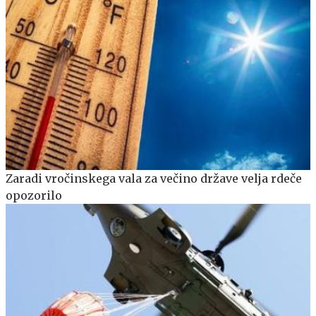
Zaradi vročinskega vala za večino države velja rdeče
opozorilo