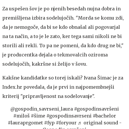
Za uspešen šov je po njenih besedah nujna dobra in
premišljena izbira sodelujočih. "Morda se komu zdi,
da je nemogoče, da bi se kdo obnašal ali pogovarjal
na ta način, a to je le zato, ker tega sami nikoli ne bi
storili ali rekli. To pa ne pomeni, da kdo drug ne bi,"
je producentka dejala o tekmovalcih oziroma
sodelujočih, kakršne si želijo v šovu.
Kakšne kandidatke so torej iskali? Ivana Šimac je za
Index.hr povedala, da je prvi in najpomembnejši
kriterij "pripravljenost na sodelovanje".
@gospodin_savrseni_laura
#gospodinsavršeni
#miloš
#šime
#gospodinsavrseni
#bachelor
#lauraprgomet
#fyp
#foryour
♬ original sound -