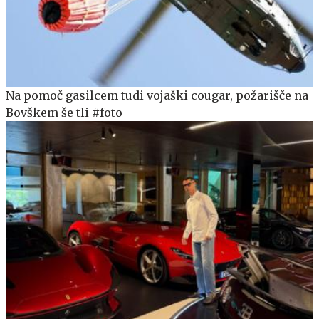
Na pomoč gasilcem tudi vojaški cougar, požarišče na
Bovškem še tli #foto