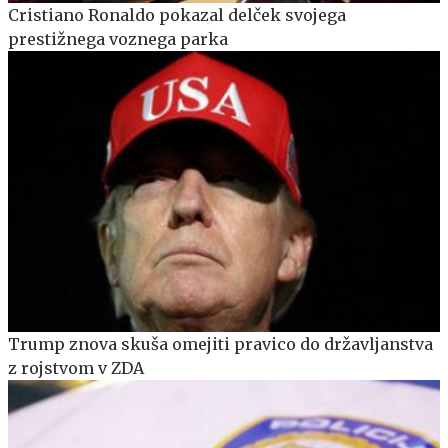
Cristiano Ronaldo pokazal delček svojega
prestižnega voznega parka
Trump znova skuša omejiti pravico do državljanstva
z rojstvom v ZDA