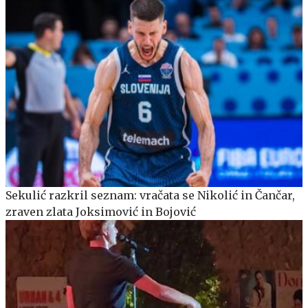
Sekulić razkril seznam: vračata se Nikolić in Čančar,
zraven zlata Joksimović in Bojović