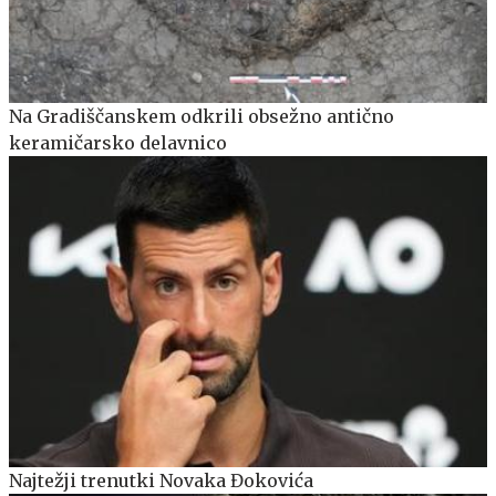
Na Gradiščanskem odkrili obsežno antično
keramičarsko delavnico
Najtežji trenutki Novaka Đokovića