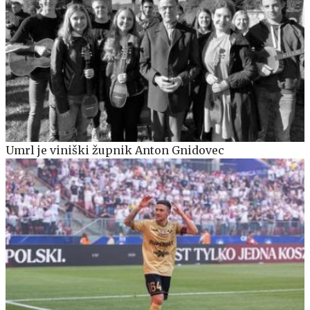
Umrl je viniški župnik Anton Gnidovec