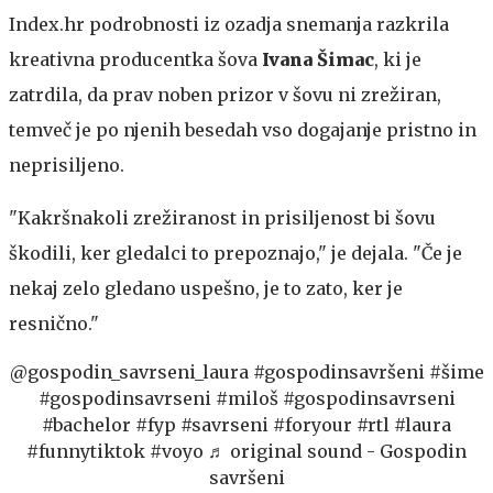
Index.hr podrobnosti iz ozadja snemanja razkrila
kreativna producentka šova
Ivana Šimac
, ki je
zatrdila, da prav noben prizor v šovu ni zrežiran,
temveč je po njenih besedah vso dogajanje pristno in
neprisiljeno.
"Kakršnakoli zrežiranost in prisiljenost bi šovu
škodili, ker gledalci to prepoznajo," je dejala. "Če je
nekaj zelo gledano uspešno, je to zato, ker je
resnično."
@gospodin_savrseni_laura
#gospodinsavršeni
#šime
#gospodinsavrseni
#miloš
#gospodinsavrseni
#bachelor
#fyp
#savrseni
#foryour
#rtl
#laura
#funnytiktok
#voyo
♬ original sound - Gospodin
savršeni