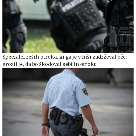
Specialci rešili otroka, ki ga je v hiši zadrževal oče:
grozil je, da bo škodoval sebi in otroku