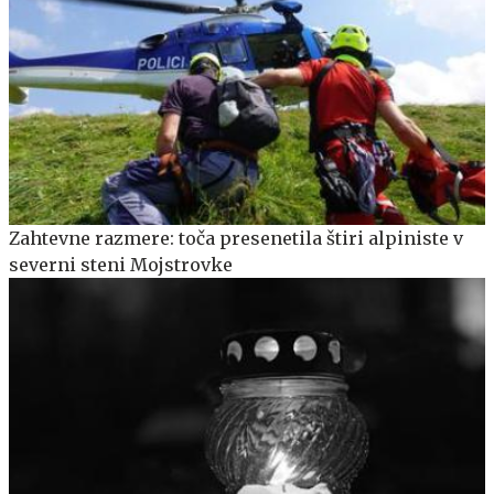
Zahtevne razmere: toča presenetila štiri alpiniste v
severni steni Mojstrovke