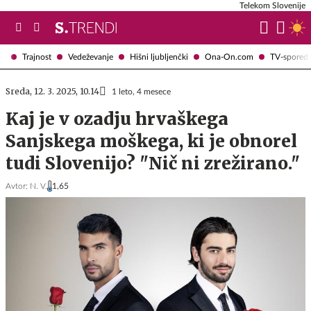
Telekom Slovenije
Trajnost
Vedeževanje
Hišni ljubljenčki
Ona-On.com
TV-spored
Sreda, 12. 3. 2025, 10.14
1 leto, 4 mesece
Kaj je v ozadju hrvaškega
Sanjskega moškega, ki je obnorel
tudi Slovenijo? "Nič ni zrežirano."
Avtor:
N. V.
1,65