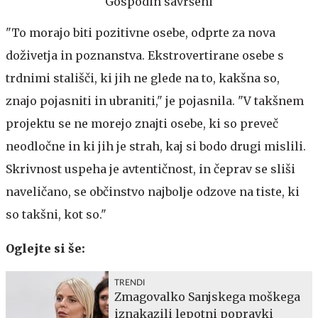
Gospodin savršeni
"To morajo biti pozitivne osebe, odprte za nova
doživetja in poznanstva. Ekstrovertirane osebe s
trdnimi stališči, ki jih ne glede na to, kakšna so,
znajo pojasniti in ubraniti," je pojasnila. "V takšnem
projektu se ne morejo znajti osebe, ki so preveč
neodločne in ki jih je strah, kaj si bodo drugi mislili.
Skrivnost uspeha je avtentičnost, in čeprav se sliši
naveličano, se občinstvo najbolje odzove na tiste, ki
so takšni, kot so."
Oglejte si še:
TRENDI
Zmagovalko Sanjskega moškega
iznakazili lepotni popravki