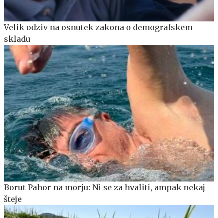
Velik odziv na osnutek zakona o demografskem
skladu
Borut Pahor na morju: Ni se za hvaliti, ampak nekaj
šteje