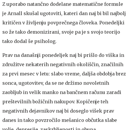
Z uporabo natančno dodelane matematične formule
je Arnall skušal ugotoviti, kateri dan naj bi bil najbolj
kritičen v življenju povprečnega človeka. Ponedeljki
so že tako demonizirani, svoje pa je s svojo teorijo
tako dodal še psiholog.
Prav na današnji ponedeljek naj bi prišlo do viška in
združitve nekaterih negativnih okoliščin, značilnih
za prvi mesec v letu: slabo vreme, daljša obdobja brez
sonca, ugotovitev, da se ne držimo novoletnih
zaobljub in velik manko na bančnem računu zaradi
preštevilnih božičnih nakupov. Kopičenje teh
negativnih dejavnikov naj bi doseglo višek prav
danes in tako povzročilo mešanico občutka slabe
volje, depresije, zaskrbljenosti in obupa.