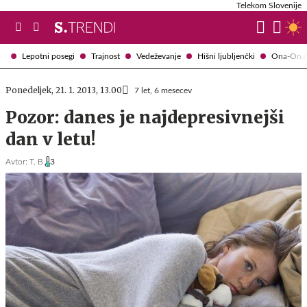
Telekom Slovenije
Lepotni posegi
Trajnost
Vedeževanje
Hišni ljubljenčki
Ona-On.
Ponedeljek, 21. 1. 2013, 13.00
7 let, 6 mesecev
Pozor: danes je najdepresivnejši
dan v letu!
Avtor:
T. B.
3