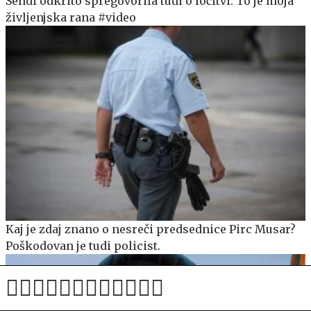
Sendi odkrito spregovorila tudi o ločitvi: To je moja
življenjska rana #video
Kaj je zdaj znano o nesreči predsednice Pirc Musar?
Poškodovan je tudi policist.