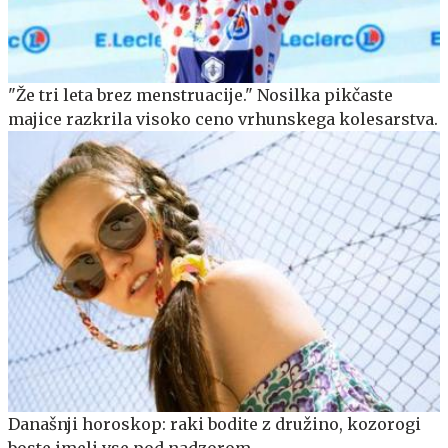
"Že tri leta brez menstruacije." Nosilka pikčaste
majice razkrila visoko ceno vrhunskega kolesarstva.
Današnji horoskop: raki bodite z družino, kozorogi
boste imeli vse pod nadzorom