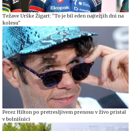
Težave Urške Žigart: "To je bil eden najtežjih dni na
kolesu"
Perez Hilton po pretresljivem prenosu v živo pristal
v bolnišnici