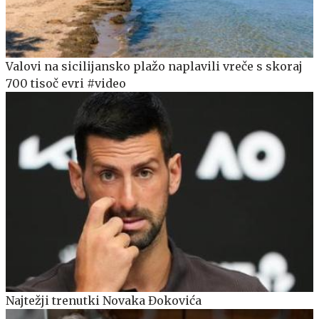
Valovi na sicilijansko plažo naplavili vreče s skoraj
700 tisoč evri #video
Najtežji trenutki Novaka Đokovića