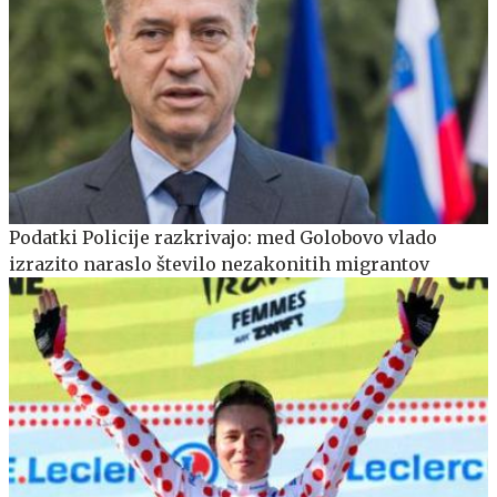
Podatki Policije razkrivajo: med Golobovo vlado
izrazito naraslo število nezakonitih migrantov