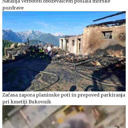
Natalija Verboten oboževalcem poslala morske
pozdrave
Začasa zapora planinske poti in prepoved parkiranja
pri kmetiji Bukovnik