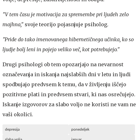
"V tem času je motivacija za spremembe pri ljudeh zelo
majhna,"
svoje teorijo pojasnjuje psiholog.
"Pride do tako imenovanega hibernetičnega učinka, ko so
ljudje bolj leni in pojejo veliko več, kot potrebujejo."
Drugi psihologi ob tem opozarjajo na nevarnost
označevanja in iskanja najslabših dni v letu in ljudi
spodbujajo predvsem k temu, da v življenju iščejo
pozitivne plati in predvsem stvari, ki nas osrečujejo.
Iskanje izgovorov za slabo voljo ne koristi ne vam ne
vaši okolici.
depresija
ponedeljek
slaba volja
januar