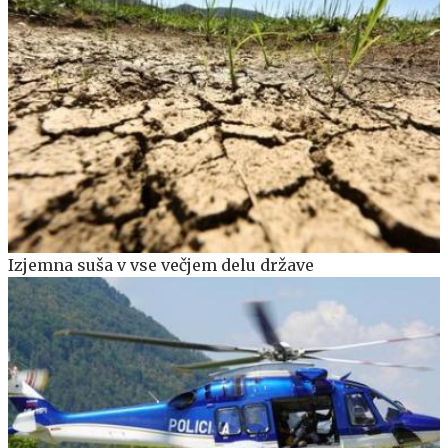
Izjemna suša v vse večjem delu države