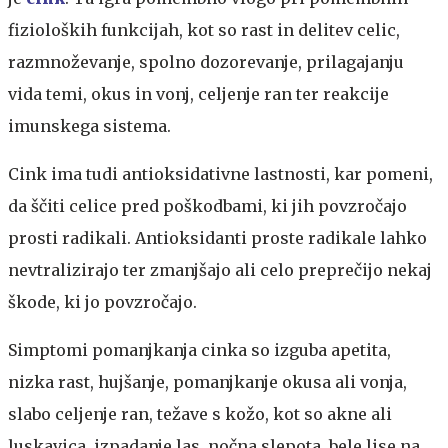
fizioloških funkcijah, kot so rast in delitev celic,
razmnoževanje, spolno dozorevanje, prilagajanju
vida temi, okus in vonj, celjenje ran ter reakcije
imunskega sistema.
Cink ima tudi antioksidativne lastnosti, kar pomeni,
da ščiti celice pred poškodbami, ki jih povzročajo
prosti radikali. Antioksidanti proste radikale lahko
nevtralizirajo ter zmanjšajo ali celo preprečijo nekaj
škode, ki jo povzročajo.
Simptomi pomanjkanja cinka so izguba apetita,
nizka rast, hujšanje, pomanjkanje okusa ali vonja,
slabo celjenje ran, težave s kožo, kot so akne ali
luskavica, izpadanje las, nočna slepota, bele lise na