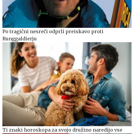
Po tragični nesreči odprli preiskavo proti
Runggaldierju
Ti znaki horoskopa za svojo družino naredijo vse