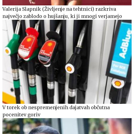
Valerija Slapnik (Življenje na tehtnici) razkriva
največjo zablodo o hujšanju, ki ji mnogi verjamejo
V torek ob nespremenjenih dajatvah občutna
pocenitev goriv