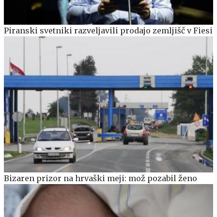
Piranski svetniki razveljavili prodajo zemljišč v Fiesi
Bizaren prizor na hrvaški meji: mož pozabil ženo