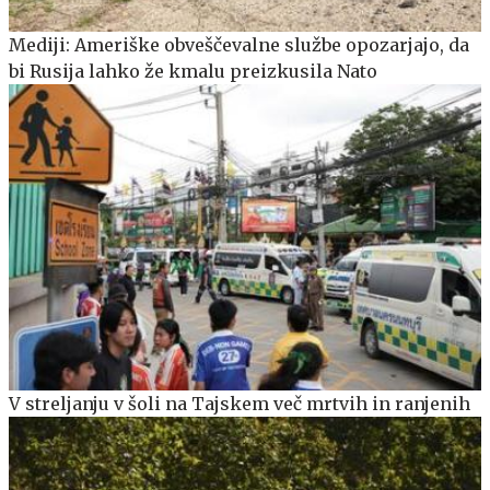
Mediji: Ameriške obveščevalne službe opozarjajo, da
bi Rusija lahko že kmalu preizkusila Nato
V streljanju v šoli na Tajskem več mrtvih in ranjenih