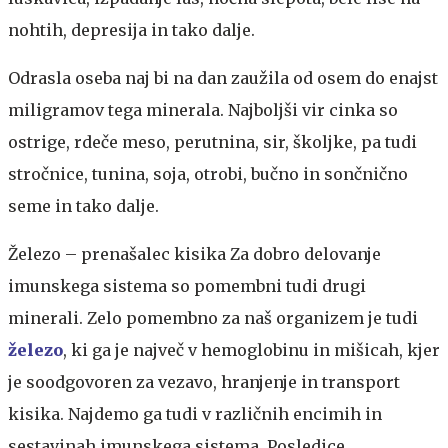
nohtih, depresija in tako dalje.
Odrasla oseba naj bi na dan zaužila od osem do enajst
miligramov tega minerala. Najboljši vir cinka so
ostrige, rdeče meso, perutnina, sir, školjke, pa tudi
stročnice, tunina, soja, otrobi, bučno in sončnično
seme in tako dalje.
Železo – prenašalec kisika
Za dobro delovanje
imunskega sistema so pomembni tudi drugi
minerali. Zelo pomembno za naš organizem je tudi
železo
, ki ga je največ v hemoglobinu in mišicah, kjer
je soodgovoren za vezavo, hranjenje in transport
kisika. Najdemo ga tudi v različnih encimih in
sestavinah imunskega sistema. Posledice