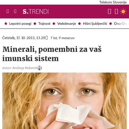
Telekom Slovenije
Lepotni posegi
Trajnost
Vedeževanje
Hišni ljubljenčki
Ona-On.
Četrtek, 17. 10. 2013, 13.29
7 let, 9 mesecev
Minerali, pomembni za vaš
imunski sistem
Avtor:
Andreja Rebernik
1