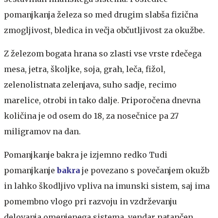
pomanjkanja železa so med drugim slabša fizična
zmogljivost, bledica in večja občutljivost za okužbe.
Z železom bogata hrana so zlasti vse vrste rdečega
mesa, jetra, školjke, soja, grah, leča, fižol,
zelenolistnata zelenjava, suho sadje, recimo
marelice, otrobi in tako dalje. Priporočena dnevna
količina je od osem do 18, za nosečnice pa 27
miligramov na dan.
Pomanjkanje bakra je izjemno redko
Tudi
pomanjkanje
bakra
je povezano s povečanjem okužb
in lahko škodljivo vpliva na imunski sistem, saj ima
pomembno vlogo pri razvoju in vzdrževanju
delovanja omenjenega sistema, vendar natančen