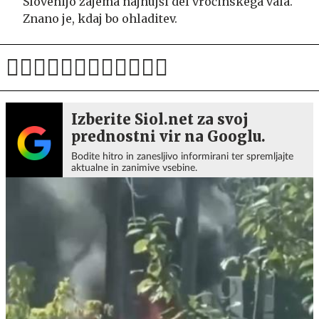
Slovenijo zajema najhujši del vročinskega vala.
Znano je, kdaj bo ohladitev.
Izberite Siol.net za svoj
prednostni vir na Googlu.
Bodite hitro in zanesljivo informirani ter spremljajte
aktualne in zanimive vsebine.