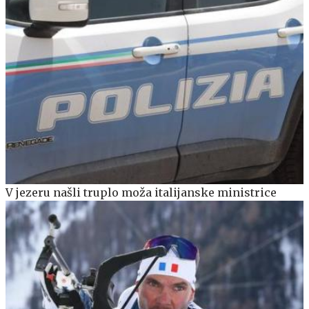
V jezeru našli truplo moža italijanske ministrice