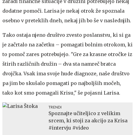
zaradi finančne situacije v družini potrebujejo nekaj
dodatne pomoči. Larisa je nekaj otrok že spoznala
osebno v preteklih dneh, nekaj jih bo še v naslednjih.
Tako ostaja njeno društvo zvesto poslanstvu, ki si ga
je začrtalo na začetku – pomagati bolnim otrokom, ki
to pomoč zares potrebujejo. "Gre za krasne otročke iz
štirih različnih družin – dva sta namreč bratca
dvojčka. Vsak ima svoje hude diagnoze, naše društvo
pa jim bo skušalo pomagati po najboljših močeh,
tako kot smo pomagali Krisu," še pojasni Larisa.
TRENDI
Spoznajte učiteljico z velikim
srcem, ki stoji za akcijo za Krisa
#intervju #video