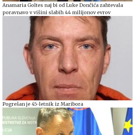
Anamaria Goltes naj bi od Luke Dončića zahtevala
poravnavo v višini slabih 44 milijonov evrov
Pogrešan je 45-letnik iz Maribora