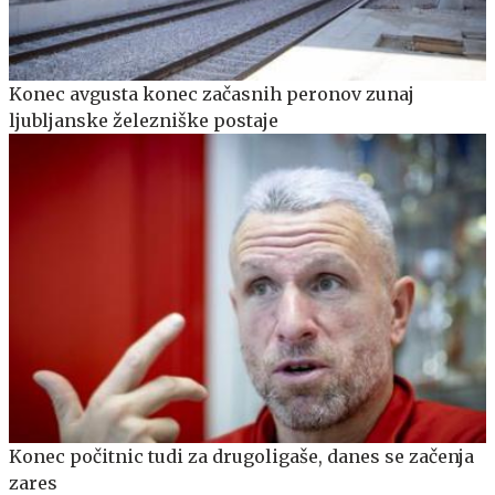
Konec avgusta konec začasnih peronov zunaj
ljubljanske železniške postaje
Konec počitnic tudi za drugoligaše, danes se začenja
zares