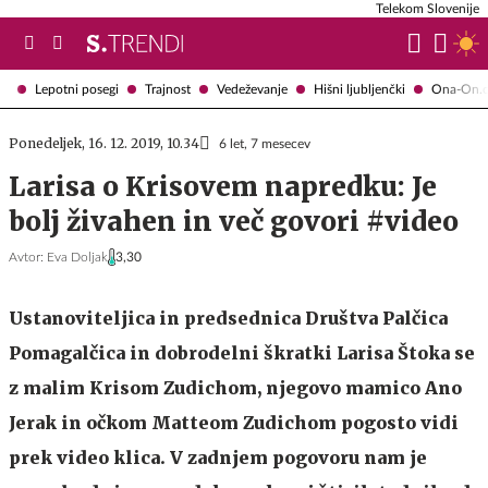
Telekom Slovenije
Lepotni posegi
Trajnost
Vedeževanje
Hišni ljubljenčki
Ona-On.
Ponedeljek, 16. 12. 2019, 10.34
6 let, 7 mesecev
Larisa o Krisovem napredku: Je
bolj živahen in več govori #video
Avtor:
Eva Doljak
3,30
Ustanoviteljica in predsednica Društva Palčica
Pomagalčica in dobrodelni škratki Larisa Štoka se
z malim Krisom Zudichom, njegovo mamico Ano
Jerak in očkom Matteom Zudichom pogosto vidi
prek video klica. V zadnjem pogovoru nam je