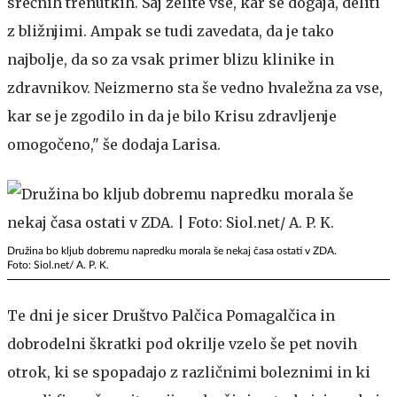
srečnih trenutkih. Saj želite vse, kar se dogaja, deliti
z bližnjimi. Ampak se tudi zavedata, da je tako
najbolje, da so za vsak primer blizu klinike in
zdravnikov. Neizmerno sta še vedno hvaležna za vse,
kar se je zgodilo in da je bilo Krisu zdravljenje
omogočeno," še dodaja Larisa.
Družina bo kljub dobremu napredku morala še nekaj časa ostati v ZDA.
Foto: Siol.net/ A. P. K.
Te dni je sicer Društvo Palčica Pomagalčica in
dobrodelni škratki pod okrilje vzelo še pet novih
otrok, ki se spopadajo z različnimi boleznimi in ki