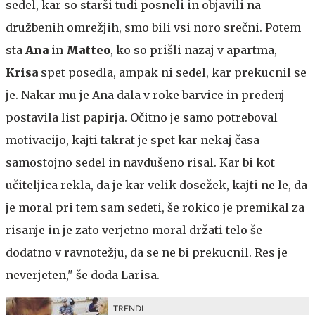
sedel, kar so starši tudi posneli in objavili na
družbenih omrežjih, smo bili vsi noro srečni. Potem
sta
Ana
in
Matteo
, ko so prišli nazaj v apartma,
Krisa
spet posedla, ampak ni sedel, kar prekucnil se
je. Nakar mu je Ana dala v roke barvice in predenj
postavila list papirja. Očitno je samo potreboval
motivacijo, kajti takrat je spet kar nekaj časa
samostojno sedel in navdušeno risal. Kar bi kot
učiteljica rekla, da je kar velik dosežek, kajti ne le, da
je moral pri tem sam sedeti, še rokico je premikal za
risanje in je zato verjetno moral držati telo še
dodatno v ravnotežju, da se ne bi prekucnil. Res je
neverjeten," še doda Larisa.
TRENDI