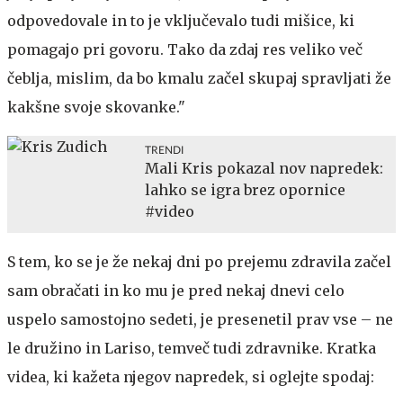
odpovedovale in to je vključevalo tudi mišice, ki
pomagajo pri govoru. Tako da zdaj res veliko več
čeblja, mislim, da bo kmalu začel skupaj spravljati že
kakšne svoje skovanke."
TRENDI
Mali Kris pokazal nov napredek:
lahko se igra brez opornice
#video
S tem, ko se je že nekaj dni po prejemu zdravila začel
sam obračati in ko mu je pred nekaj dnevi celo
uspelo samostojno sedeti, je presenetil prav vse – ne
le družino in Lariso, temveč tudi zdravnike. Kratka
videa, ki kažeta njegov napredek, si oglejte spodaj: