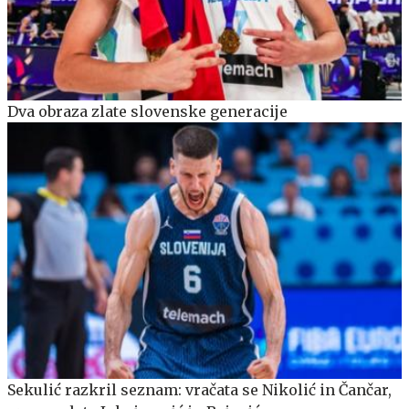
Dva obraza zlate slovenske generacije
Sekulić razkril seznam: vračata se Nikolić in Čančar,