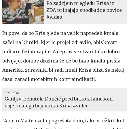
Po zadnjem pregledu Krisa iz
ZDA prihajajo spodbudne novice
#video
In pove, da bo Kris glede na velik napredek kmalu
začel na kliniki, kjer je prejel zdravilo, obiskovati
tudi ure fizioterapije. A čeprav se stvari tako dobro
odvijajo, domov družina še ne bo tako kmalu prišla.
Ameriški zdravniki bi radi imeli Krisa blizu še nekaj
časa, zaradi morebitnih kontraindikacij.
SPORTAL
Ganljiv trenutek: Dončić pred bitko z Jamesom
objel malega bojevnika Krisa #video
"Ana in Matteo zelo pogrešata dom, tako v težkih kot