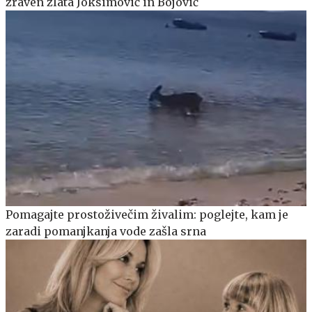
zraven zlata Joksimović in Bojović
Pomagajte prostoživečim živalim: poglejte, kam je
zaradi pomanjkanja vode zašla srna