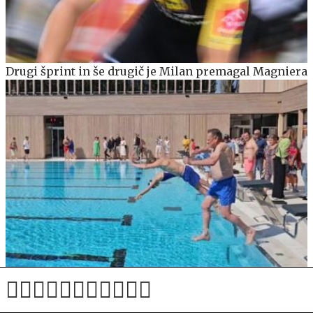
Drugi šprint in še drugič je Milan premagal Magniera
Janković ponuja brezplačno osvežitev na ljubljanskih
kopališčih