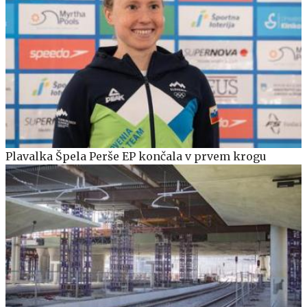
Plavalka Špela Perše EP končala v prvem krogu