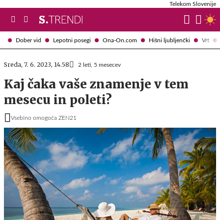
Telekom Slovenije
Dober vid
Lepotni posegi
Ona-On.com
Hišni ljubljenčki
Vrt
Sreda, 7. 6. 2023, 14.58
2 leti, 5 mesecev
Kaj čaka vaše znamenje v tem
mesecu in poleti?
Vsebino omogoča ZEN21