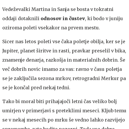
Vedeževalki Martina in Sanja se bosta v tokratni
oddaji dotaknili
odnosov in čustev
, ki bodo v juniju
oziroma poleti vsekakor na prvem mestu.
Sicer nas letos poleti vse čaka poletje obilja, ker se je
Jupiter, planet širitve in rasti, pravkar preselil v bika,
znamenje denarja, razkošja in materialnih dobrin. Še
več dobrih novic imamo za vas: ravno v času poletja
se je zaključila sezona mrkov, retrogradni Merkur pa
se je končal pred nekaj tedni.
Tako bi moral biti prihajajoči letni čas veliko bolj
umirjen v primerjavi s preteklimi meseci. Kljub temu
se v nekaj mesecih po mrku še vedno lahko razvijejo
spremembe, zato bodite pozorni. Toda vse dobre