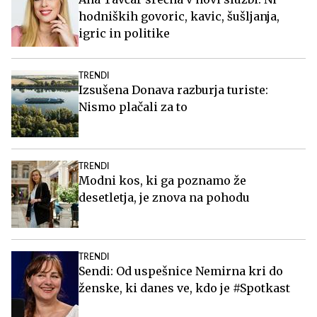
hodniških govoric, kavic, šušljanja,
igric in politike
TRENDI
Izsušena Donava razburja turiste:
Nismo plačali za to
TRENDI
Modni kos, ki ga poznamo že
desetletja, je znova na pohodu
TRENDI
Sendi: Od uspešnice Nemirna kri do
ženske, ki danes ve, kdo je #Spotkast