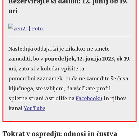
Rezervirajte si datum: 12. junij ob 19.
uri
Naslednja oddaja, ki je nikakor ne smete
zamuditi, bo v
ponedeljek, 12. junija 2023, ob 19.
uri
, zato si v koledar vpišite ta
pomembni zaznamek. In da ne zamudite še česa
ključnega, ste vabljeni, da všečkate profil
spletne strani Astrolife na
Facebooku
in njihov
kanal
YouTube
.
Tokrat v ospredju: odnosi in čustva