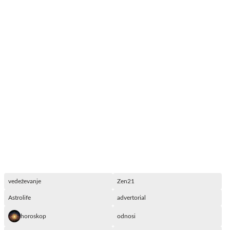
vedeževanje
Zen21
Astrolife
advertorial
horoskop
odnosi