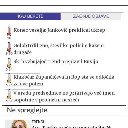
KAJ BERETE
ZADNJE OBJAVE
Konec veselja: Janković preklical ukrep
10
Golob trdil eno, številke policije kažejo
drugače
9,80
Skrb vzbujajoč trend preplavil Rusijo
5,64
Klakočar Zupančičeva in Rop sta se odločila
za dve potezi
5,26
V uradu predsednice ne prikrivajo več imen
sopotnic v prometni nesreči
5,34
Ne spreglejte
TRENDI
Ana Tavčar srečna v novi službi: Ni