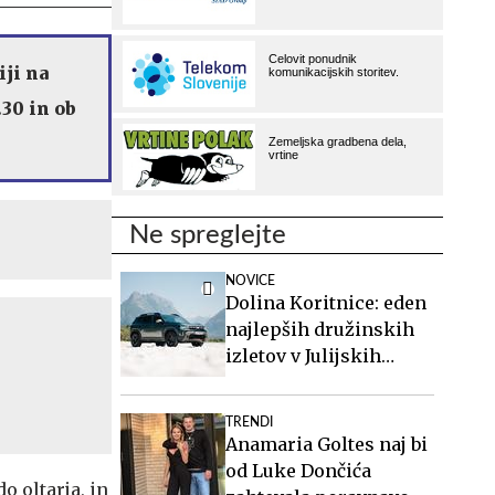
ji na
.30 in ob
Ne spreglejte
NOVICE
Dolina Koritnice: eden
najlepših družinskih
izletov v Julijskih
Alpah
TRENDI
Anamaria Goltes naj bi
od Luke Dončića
o oltarja, in