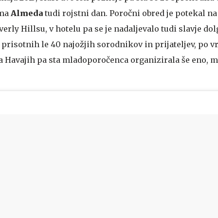
ima
Almeda
tudi rojstni dan. Poročni obred je potekal na
erly Hillsu, v hotelu pa se je nadaljevalo tudi slavje dol
 prisotnih le 40 najožjih sorodnikov in prijateljev, po vr
 Havajih pa sta mladoporočenca organizirala še eno, m