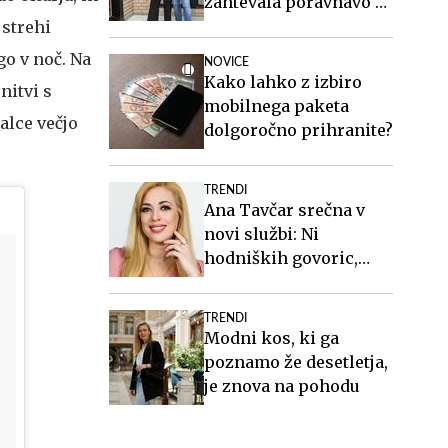
zahtevala poravnavo v
višini slabih 44
 strehi
milijonov evrov
go v noč. Na
NOVICE
Kako lahko z izbiro
nitvi s
mobilnega paketa
alce večjo
dolgoročno prihranite?
TRENDI
Ana Tavčar srečna v
novi službi: Ni
hodniških govoric,
kavic, šušljanja, igric
in politike
TRENDI
Modni kos, ki ga
poznamo že desetletja,
je znova na pohodu