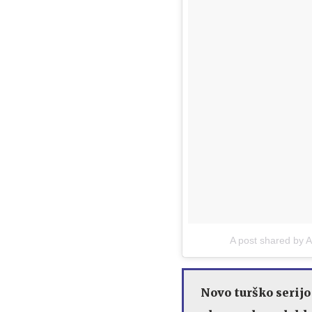
A post shared by
Novo turško serijo