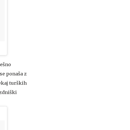
pešno
 se ponaša z
ekaj turških
ezdniški