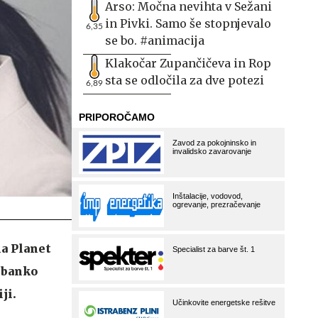
Arso: Močna nevihta v Sežani
in Pivki. Samo še stopnjevalo
6,35
se bo. #animacija
Klakočar Zupančičeva in Rop
sta se odločila za dve potezi
6,89
na Planet
Albanko
ji.