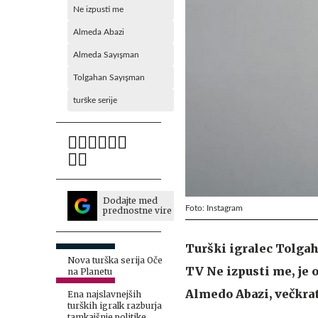
Ne izpusti me
Almeda Abazi
Almeda Sayışman
Tolgahan Sayışman
turške serije
Dodajte med
Foto: Instagram
prednostne vire
Turški igralec Tolgah
Nova turška serija Oče
TV Ne izpusti me, je 
na Planetu
Almedo Abazi, večkrat 
Ena najslavnejših
turških igralk razburja
tamkajšnje politike