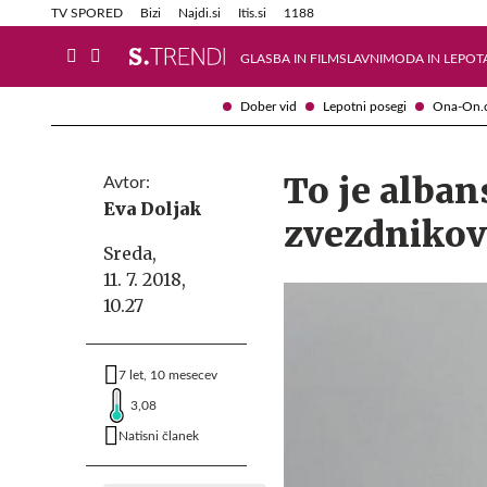
Info in obvestila
Tehnik
TV SPORED
Bizi
Najdi.si
Itis.si
1188
GLASBA IN FILM
SLAVNI
MODA IN LEPOT
Dober vid
Lepotni posegi
Ona-On.
To je alban
Avtor:
Eva Doljak
zvezdnikov
Sreda,
11. 7. 2018,
10.27
7 let, 10 mesecev
3,08
Natisni članek