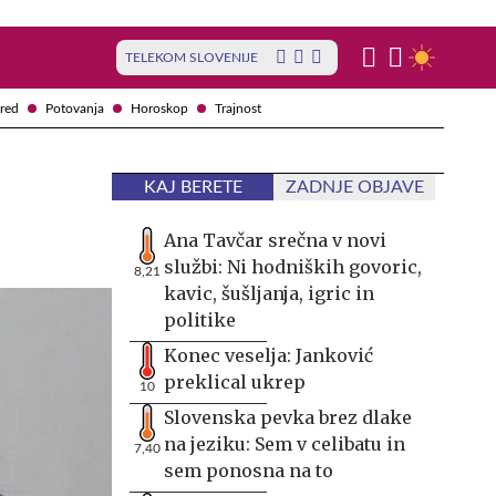
TELEKOM SLOVENIJE
red
Potovanja
Horoskop
Trajnost
KAJ BERETE
ZADNJE OBJAVE
Ana Tavčar srečna v novi
službi: Ni hodniških govoric,
8,21
kavic, šušljanja, igric in
politike
Konec veselja: Janković
preklical ukrep
10
Slovenska pevka brez dlake
na jeziku: Sem v celibatu in
7,40
sem ponosna na to