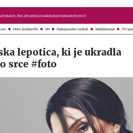
Želite prejemati e-novice?
Uživajmo pametno
A
ZDRAVO ŽIVLJENJE
KULINARIKA
DOM
ZANIMIVOSTI
com
Hišni ljubljenčki
Vrt
Nakupovalni vodnik
Vedeževanje
TV-spo
ska lepotica, ki je ukradla
o srce #foto