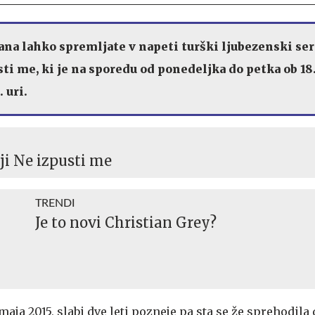
a lahko spremljate v napeti turški ljubezenski seri
ti me, ki je na sporedu od ponedeljka do petka ob 18
 uri.
iji Ne izpusti me
TRENDI
Je to novi Christian Grey?
 maja 2015, slabi dve leti pozneje pa sta se že sprehodila d