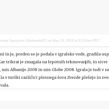
Almeda Sayışman (@almeda92)
on
May 19, 2018 at 11:50am PDT
ni in je, preden se je podala v igralske vode, gradila us
r trikrat je zmagala na lepotnih tekmovanjih, in sicer
 mis Albanije 2008 in mis Globe 2008. Igrala je tudi v n
a v turški različici plesnega šova Zvezde plešejo in zv
vala.