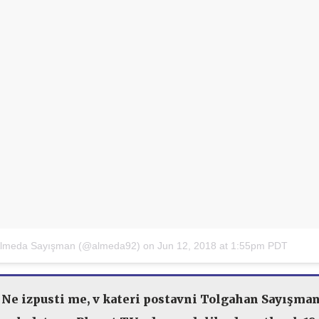
 Almeda Sayışman (@almeda92)
on
Jun 12, 2018 at 1:55pm PDT
 Ne izpusti me, v kateri postavni Tolgahan Sayışman