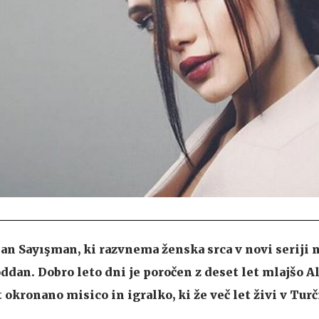
an Sayışman, ki razvnema ženska srca v novi seriji 
oddan. Dobro leto dni je poročen z deset let mlajšo 
okronano misico in igralko, ki že več let živi v Turči