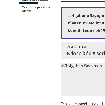
Zvezdnica pričakuje
otroka
Tolgahana Sayışman
Planet TV Ne izpus
koncih tedna ob 19.
PLANET TV
Kdo je kdo v ser
Par se je začel videvati