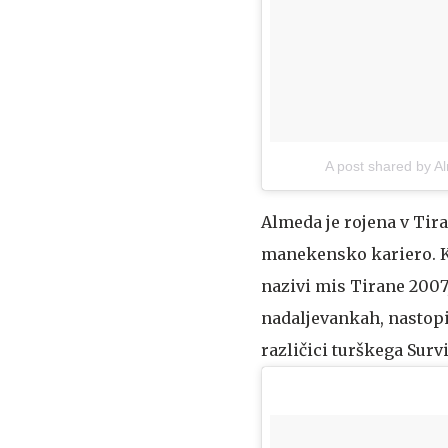
A post shared by 
Almeda je rojena v Tira
manekensko kariero. Ka
nazivi mis Tirane 2007,
nadaljevankah, nastopil
različici turškega Survi