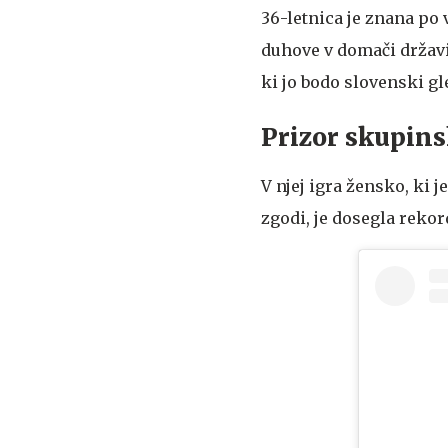
36-letnica je znana po 
duhove v domači državi. 
ki jo bodo slovenski gl
Prizor skupins
V njej igra žensko, ki j
zgodi, je dosegla rekor