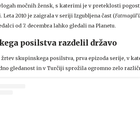
vlogah močnih žensk, s katerimi je v preteklosti pogost
Leta 2010 je zaigrala v seriji Izgubljena čast (
Fatmagül'ü
edalci od 7. decembra lahko gledali na Planetu.
kega posilstva razdelil državo
e žrtev skupinskega posilstva, prva epizoda serije, v kate
dno gledanost in v Turčiji sprožila ogromno zelo različ