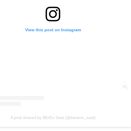
View this post on Instagram
A post shared by BErEn Saat (@berenn_saat)