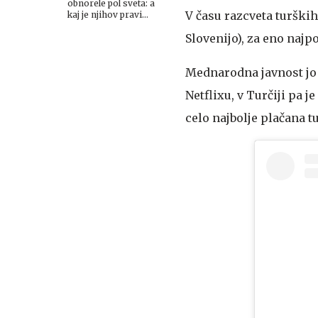
obnorele pol sveta: a
V času razcveta turških 
kaj je njihov pravi
namen?
Slovenijo), za eno najp
Mednarodna javnost jo s
Netflixu, v Turčiji pa j
celo najbolje plačana t