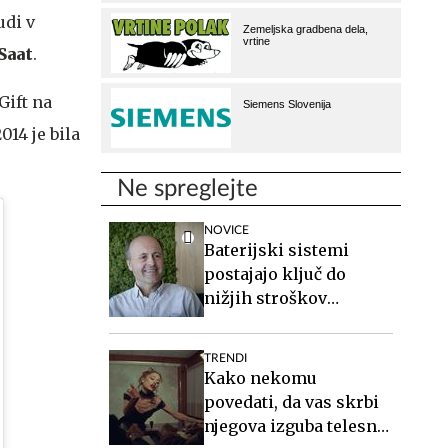
udi v
Saat
.
Gift na
014 je bila
Ne spreglejte
NOVICE
Baterijski sistemi
postajajo ključ do
nižjih stroškov
elektrike v podjetjih
TRENDI
Kako nekomu
povedati, da vas skrbi
njegova izguba telesne