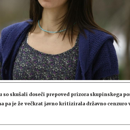
so skušali doseči prepoved prizora skupinskega pos
a pa je že večkrat javno kritizirala državno cenzuro 