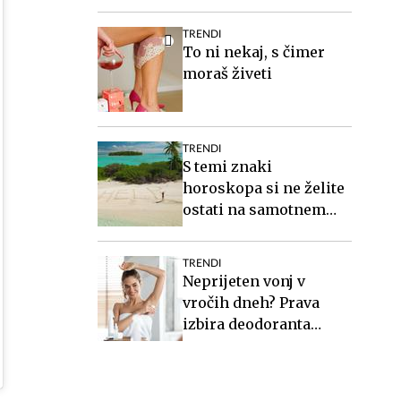
teže?
TRENDI
To ni nekaj, s čimer
moraš živeti
TRENDI
S temi znaki
horoskopa si ne želite
ostati na samotnem
otoku
TRENDI
Neprijeten vonj v
vročih dneh? Prava
izbira deodoranta
naredi veliko razliko.