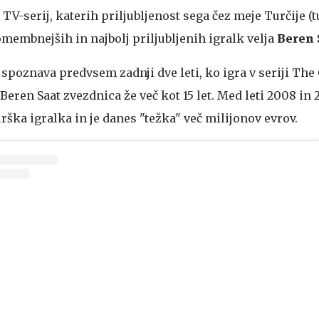
TV-serij, katerih priljubljenost sega čez meje Turčije (t
omembnejših in najbolj priljubljenih igralk velja
Beren 
poznava predvsem zadnji dve leti, ko igra v seriji The 
e Beren Saat zvezdnica že več kot 15 let. Med leti 2008 in 2
urška igralka in je danes "težka" več milijonov evrov.