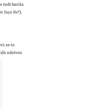
o tudi burila
n Suçu Ne?
),
ri se to
nih odzivov.