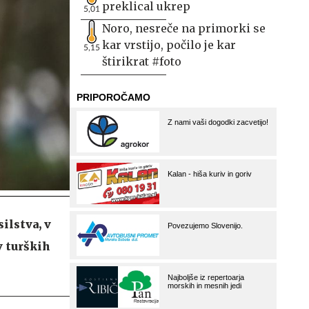
preklical ukrep
5,01
Noro, nesreče na primorki se
kar vrstijo, počilo je kar
5,15
štirikrat #foto
ilstva, v
v turških