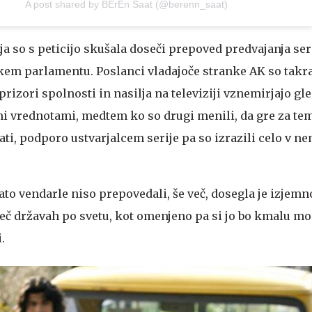
A post shared by BErEn Saat (@berenn_saat)
 so s peticijo skušala doseči prepoved predvajanja seri
rškem parlamentu. Poslanci vladajoče stranke AK so takr
prizori spolnosti in nasilja na televiziji vznemirjajo gle
i vrednotami, medtem ko so drugi menili, da gre za tem
ati, podporo ustvarjalcem serije pa so izrazili celo v 
nato vendarle niso prepovedali, še več, dosegla je izjemn
 več državah po svetu, kot omenjeno pa si jo bo kmalu m
.