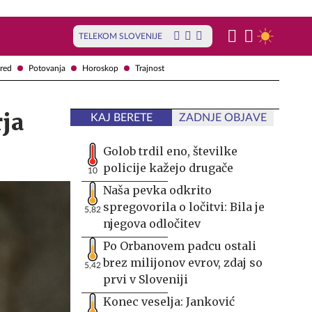
TELEKOM SLOVENIJE
red
Potovanja
Horoskop
Trajnost
rja
KAJ BERETE
ZADNJE OBJAVE
Golob trdil eno, številke
policije kažejo drugače
10
Naša pevka odkrito
spregovorila o ločitvi: Bila je
5,82
njegova odločitev
Po Orbanovem padcu ostali
brez milijonov evrov, zdaj so
5,42
prvi v Sloveniji
Konec veselja: Janković