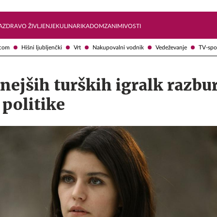
Želite prejemati e-novice?
Uživajmo pametno
A
ZDRAVO ŽIVLJENJE
KULINARIKA
DOM
ZANIMIVOSTI
com
Hišni ljubljenčki
Vrt
Nakupovalni vodnik
Vedeževanje
TV-spo
nejših turških igralk razbu
politike