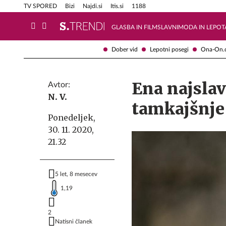
Info in obvestila
Tehnik
TV SPORED
Bizi
Najdi.si
Itis.si
1188
GLASBA IN FILM
SLAVNI
MODA IN LEPOT
Dober vid
Lepotni posegi
Ona-On.
Ena najslav
Avtor:
N. V.
tamkajšnje 
Ponedeljek,
30. 11. 2020,
21.32
5 let, 8 mesecev
1,19
2
Natisni članek