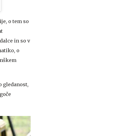
je, o tem so
at
dalce in so v
atiko, o
nemškem
o gledanost,
ogoče