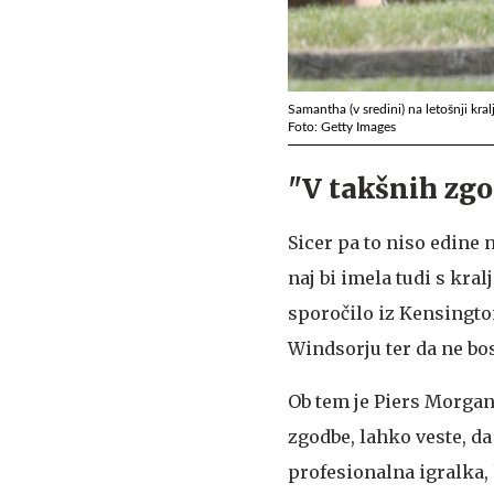
Samantha (v sredini) na letošnji kra
Foto: Getty Images
"V takšnih zgo
Sicer pa to niso edine
naj bi imela tudi s kral
sporočilo iz Kensingto
Windsorju ter da ne bo
Ob tem je Piers Morgan 
zgodbe, lahko veste, da
profesionalna igralka, 