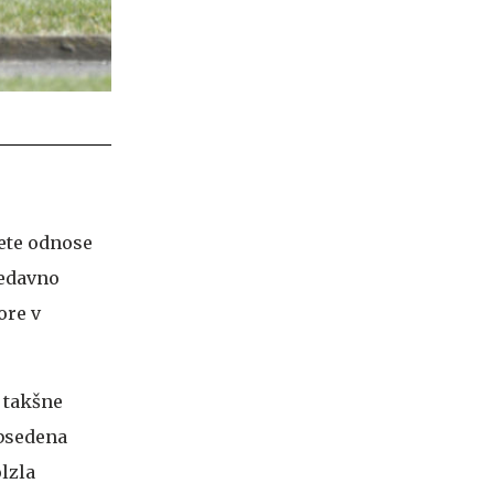
pete odnose
nedavno
ore v
i takšne
obsedena
olzla