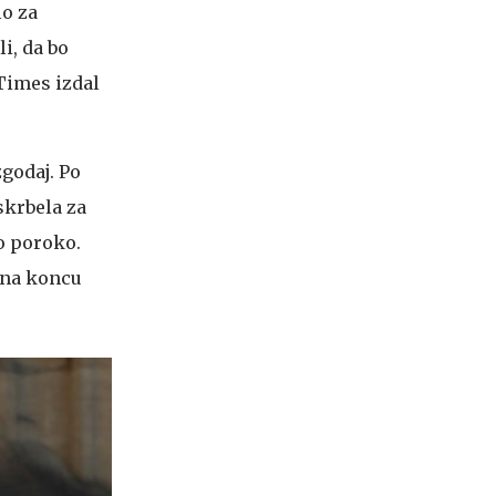
lo za
i, da bo
 Times izdal
godaj. Po
 skrbela za
o poroko.
i na koncu