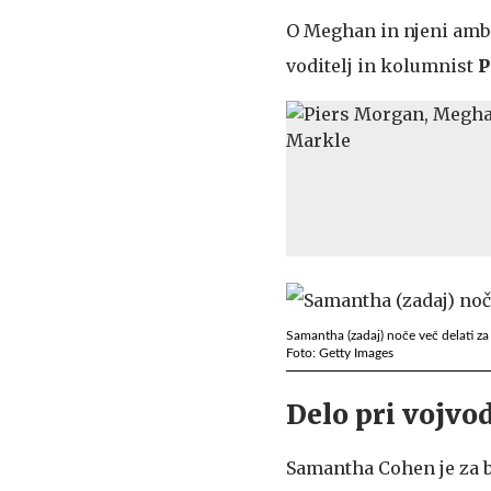
O Meghan in njeni ambic
voditelj in kolumnist
P
Samantha (zadaj) noče več delati za 
Foto: Getty Images
Delo pri vojvod
Samantha Cohen je za br