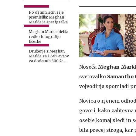
Po osmih letih si je
premislila: Meghan
Markle je spet igralka
Meghan Markle delila
redko fotografijo
hčerke
Druženje z Meghan
Markle za 1.665 evrov,
za dodatnih 300 še
fotografija
Noseča
Meghan Mark
svetovalko
Samantho 
vojvodinja spomladi pri
Novica o njenem odhodu 
govori, kako zahtevna n
osebje komaj sledi in 
bila precej stroga, kar