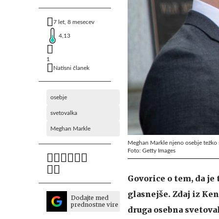
7 let, 8 mesecev
4,13
1
Natisni članek
osebje
svetovalka
Meghan Markle
Meghan Markle njeno osebje težko s
Foto: Getty Images
Govorice o tem, da je
glasnejše. Zdaj iz Ke
Dodajte med
prednostne vire
druga osebna svetoval