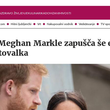
Želite prejemati e-novice?
Uživajmo pametno
A
ZDRAVO ŽIVLJENJE
KULINARIKA
DOM
ZANIMIVOSTI
com
Hišni ljubljenčki
Vrt
Nakupovalni vodnik
Vedeževanje
TV-spo
Meghan Markle zapušča še 
tovalka