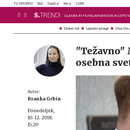
Info in obvestila
Tehnik
TV SPORED
Bizi
Najdi.si
Itis.si
1188
GLASBA IN FILM
SLAVNI
MODA IN LEPOT
Dober vid
Lepotni posegi
Ona-On.
"Težavno" 
osebna sve
Avtor:
Branka Grbin
Ponedeljek,
10. 12. 2018,
15.20