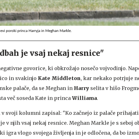
ljevi poroki princa Harryja in Meghan Markle.
dbah je vsaj nekaj resnice"
 negativne govorice, ki obkrožajo nosečo vojvodinjo. Na
jico in svakinjo
Kate Middleton
, kar nekako potrjuje 
nske palače, da se Meghan in
Harry
selita v hišo Frogm
sta več soseda Kate in princa
Williama
.
v svoji kolumni zapisal: "Ko začnejo iz palače prihajat
 je v njih vsaj nekaj resnice. Meghan Markle je s seboj 
ki igra vlogo svojega življenja in je odločena, da bo izm