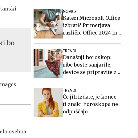
organizatorka
itanski
NOVICE
Kateri Microsoft Office
izbrati? Primerjava
različic Office 2024 in
Office 2021.
ki bo
TRENDI
Današnji horoskop:
ribe boste sanjarile,
device se pripravite za
teden, ki prihaja
TRENDI
Če jih izdate, je konec:
ti znaki horoskopa ne
odpuščajo
celo osebna