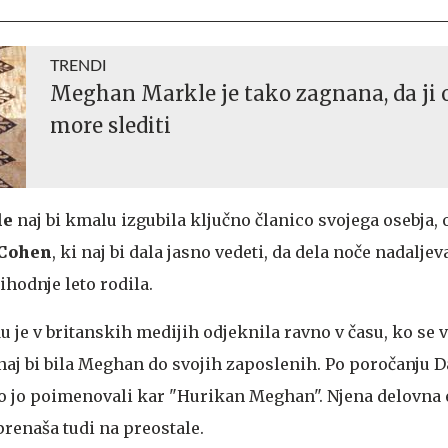
TRENDI
Meghan Markle je tako zagnana, da ji 
more slediti
le
naj bi kmalu izgubila ključno članico svojega osebja,
Cohen
, ki naj bi dala jasno vedeti, da dela noče nadaljev
hodnje leto rodila.
je v britanskih medijih odjeknila ravno v času, ko se v
aj bi bila Meghan do svojih zaposlenih. Po poročanju Da
so jo poimenovali kar "Hurikan Meghan". Njena delovna e
 prenaša tudi na preostale.