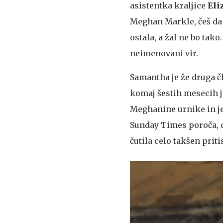
asistentka kraljice
Eli
Meghan Markle, češ da b
ostala, a žal ne bo tak
neimenovani vir.
Samantha je že druga č
komaj šestih mesecih j
Meghanine urnike in je
Sunday Times poroča, d
čutila celo takšen pritis