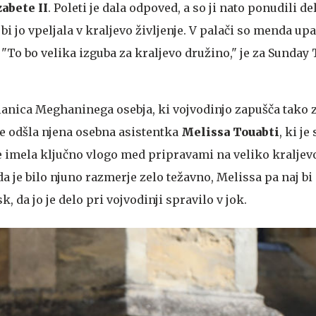
zabete II
. Poleti je dala odpoved, a so ji nato ponudili de
i jo vpeljala v kraljevo življenje. V palači so menda upal
o. "To bo velika izguba za kraljevo družino," je za Sunday
lanica Meghaninega osebja, ki vojvodinjo zapušča tako z
e odšla njena osebna asistentka
Melissa Touabti
, ki je
 imela ključno vlogo med pripravami na veliko kraljev
a je bilo njuno razmerje zelo težavno, Melissa pa naj b
k, da jo je delo pri vojvodinji spravilo v jok.