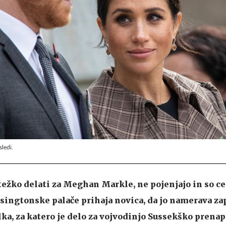
ledi.
 težko delati za Meghan Markle, ne pojenjajo in so ce
nsingtonske palače prihaja novica, da jo namerava zap
ka, za katero je delo za vojvodinjo Sussekško prena