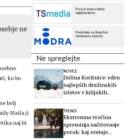
osebje ne
Ne spreglejte
 osebno
NOVICE
Dolina Koritnice: eden
ati, ko bo
najlepših družinskih
izletov v Julijskih
Alpah
se bolj
TRENDI
ily Maila ji
Ekstremna vročina
tika naj bi
spreminja načrtovanje
porok: kaj svetuje