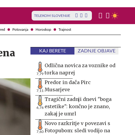
TELEKOM SLOVENIJE
red
Potovanja
Horoskop
Trajnost
ena
KAJ BERETE
ZADNJE OBJAVE
Odlična novica za voznike od
torka naprej
7,79
Predor in dača Pirc
Musarjeve
7,11
Tragični zadnji dnevi "boga
estetike": končno je znano,
6,76
zakaj je umrl
Novo razkritje v povezavi s
Fotopubom: sledi vodijo na
7,60