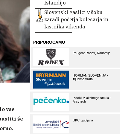
Islandijo
Slovenski gasilci v šoku
zaradi početja kolesarja in
6,05
lastnika vikenda
lo vse
ustiti še
porno.