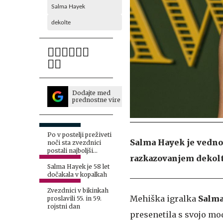
Salma Hayek
dekolte
Dodajte med
prednostne vire
Po v postelji preživeti
Salma Hayek je vedno 
noči sta zvezdnici
postali najboljši
razkazovanjem dekolt
prijateljici
Salma Hayek je 58 let
dočakala v kopalkah
Zvezdnici v bikinkah
Mehiška igralka
Salma
proslavili 55. in 59.
rojstni dan
presenetila s svojo mo