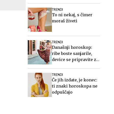
organizatorka
TRENDI
To ni nekaj, s čimer
moraš živeti
TRENDI
Današnji horoskop:
ribe boste sanjarile,
device se pripravite za
teden, ki prihaja
TRENDI
Če jih izdate, je konec:
ti znaki horoskopa ne
odpuščajo