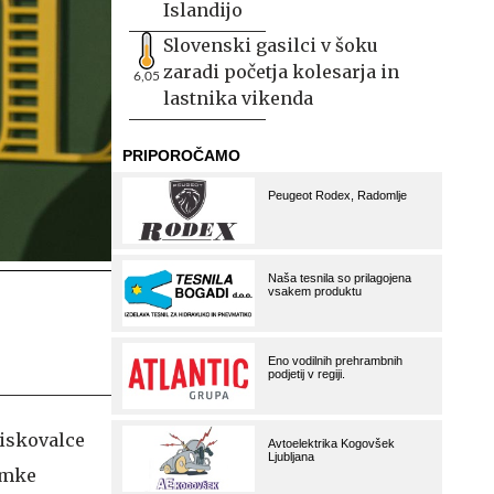
Islandijo
Slovenski gasilci v šoku
zaradi početja kolesarja in
6,05
lastnika vikenda
biskovalce
amke