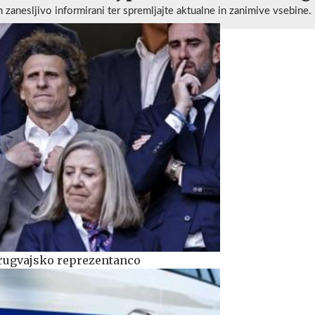
n zanesljivo informirani ter spremljajte aktualne in zanimive vsebine.
urugvajsko reprezentanco