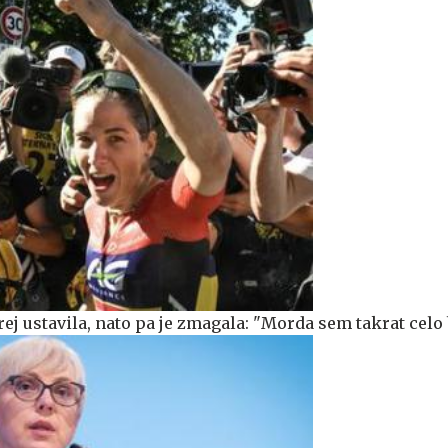
rej ustavila, nato pa je zmagala: "Morda sem takrat celo 