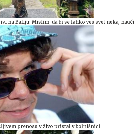
živi na Baliju: Mislim, da bi se lahko ves svet nekaj nauči
ljivem prenosu v živo pristal v bolnišnici