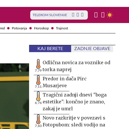
TELEKOM SLOVENIJE
red
Potovanja
Horoskop
Trajnost
m
KAJ BERETE
ZADNJE OBJAVE
Odlična novica za voznike od
torka naprej
7,79
Predor in dača Pirc
Musarjeve
7,11
Tragični zadnji dnevi "boga
estetike": končno je znano,
6,76
zakaj je umrl
Novo razkritje v povezavi s
Fotopubom: sledi vodijo na
7,60