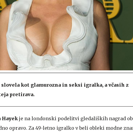
slovela kot glamurozna in seksi igralka, a včasih z
eja pretirava.
 Hayek
je na londonski podelitvi gledaliških nagrad o
dno opravo. Za 49-letno igralko v beli obleki modne zn