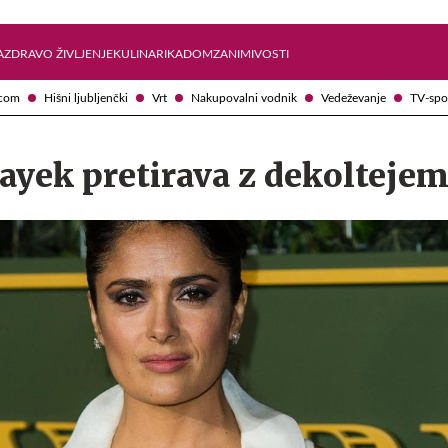
Želite prejemati e-novice?
Uživajmo pametno
A
ZDRAVO ŽIVLJENJE
KULINARIKA
DOM
ZANIMIVOSTI
com
Hišni ljubljenčki
Vrt
Nakupovalni vodnik
Vedeževanje
TV-spo
ayek pretirava z dekolteje