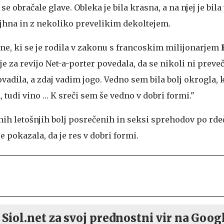
 obračale glave. Obleka je bila krasna, a na njej je bila 
jhna in z nekoliko prevelikim dekoltejem.
ne, ki se je rodila v zakonu s francoskim milijonarjem
 je za revijo Net-a-porter povedala, da se nikoli ni preve
ovadila, a zdaj vadim jogo. Vedno sem bila bolj okrogla,
 tudi vino … K sreči sem še vedno v dobri formi."
nih letošnjih bolj posrečenih in seksi sprehodov po rde
e pokazala, da je res v dobri formi.
 Siol.net za svoj prednostni vir na Goog