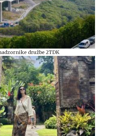
 nadzornike družbe 2TDK