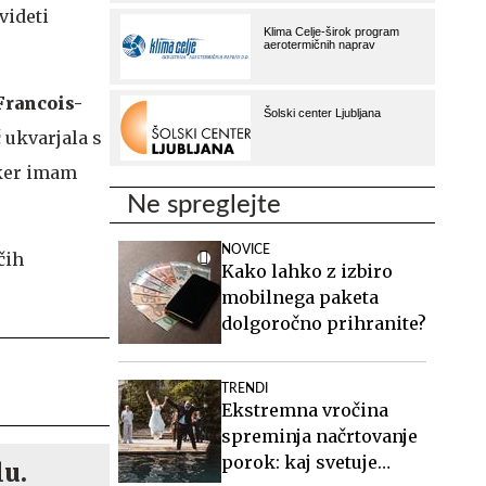
videti
Francois-
č ukvarjala s
 ker imam
Ne spreglejte
NOVICE
čih
Kako lahko z izbiro
mobilnega paketa
dolgoročno prihranite?
TRENDI
Ekstremna vročina
spreminja načrtovanje
porok: kaj svetuje
lu.