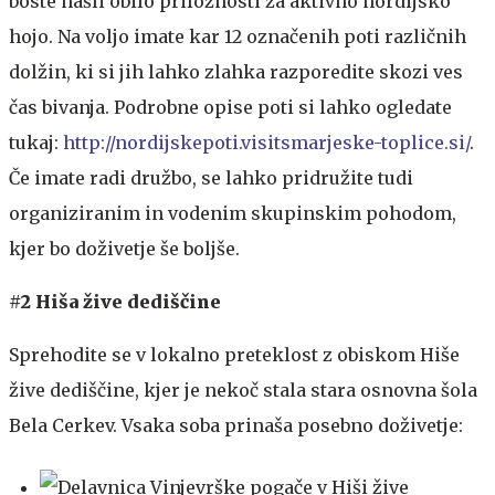
boste našli obilo priložnosti za aktivno nordijsko
hojo. Na voljo imate kar 12 označenih poti različnih
dolžin, ki si jih lahko zlahka razporedite skozi ves
čas bivanja. Podrobne opise poti si lahko ogledate
tukaj:
http://nordijskepoti.visitsmarjeske-toplice.si/
.
Če imate radi družbo, se lahko pridružite tudi
organiziranim in vodenim skupinskim pohodom,
kjer bo doživetje še boljše.
#2 Hiša žive dediščine
Sprehodite se v lokalno preteklost z obiskom Hiše
žive dediščine, kjer je nekoč stala stara osnovna šola
Bela Cerkev. Vsaka soba prinaša posebno doživetje: