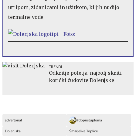
utripom, zidanicami in užitkom, ki jih nudijo
termalne vode.
TRENDI
Odkritje poletja: najbolj skriti
kotički čudovite Dolenjske
advertorial
#dopustujdoma
Dolenjska
Šmarješke Toplice