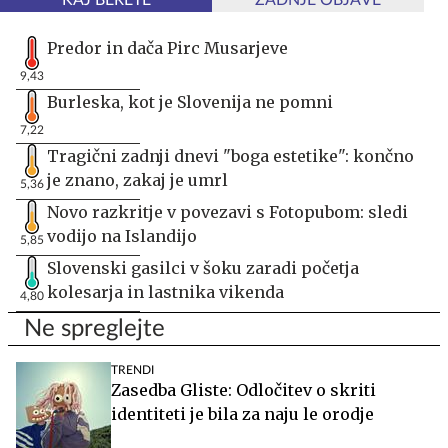
KAJ BERETE
ZADNJE OBJAVE
Predor in dača Pirc Musarjeve
9,43
Burleska, kot je Slovenija ne pomni
7,22
Tragični zadnji dnevi "boga estetike": končno
je znano, zakaj je umrl
5,36
Novo razkritje v povezavi s Fotopubom: sledi
vodijo na Islandijo
5,85
Slovenski gasilci v šoku zaradi početja
kolesarja in lastnika vikenda
4,80
Ne spreglejte
TRENDI
Zasedba Gliste: Odločitev o skriti
identiteti je bila za naju le orodje