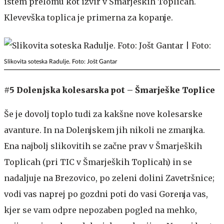
istem prelomu kot izvir v Šmarjeških Toplicah.
Klevevška toplica je primerna za kopanje.
Slikovita soteska Radulje. Foto: Jošt Gantar
#5 Dolenjska kolesarska pot
–
Šmarješke Toplice
Še je dovolj toplo tudi za kakšne nove kolesarske
avanture. In na Dolenjskem jih nikoli ne zmanjka.
Ena najbolj slikovitih se začne prav v Šmarjeških
Toplicah (pri TIC v Šmarjeških Toplicah) in se
nadaljuje na Brezovico, po zeleni dolini Zavetršnice;
vodi vas naprej po gozdni poti do vasi Gorenja vas,
kjer se vam odpre nepozaben pogled na mehko,