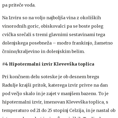
pa priteče voda.
Na Izviru so na voljo najboljša vina z okoliških
vinorodnih goric, obiskovalci pa se boste poleg
cvička srečali s tremi glavnimi sestavinami tega
dolenjskega posebneža – modro frankinjo, žametno
črnino/kraljevino in dolenjskim belim.
#4 Hipotermalni izvir Klevevška toplica
Pri končnem delu soteske je ob desnem bregu
Radulje krajši pritok, katerega izvir privre na dan
pod večjo skalo in je zajet v manjšem bazenu. To je
hipotermalni izvir, imenovan Klevevška toplica, s
temperaturo od 21 do 25 stopinj Celzija, in je nastal ob