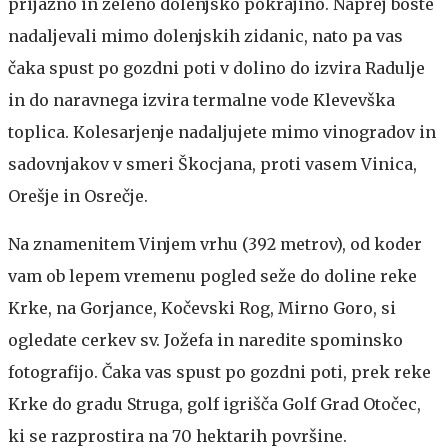
prijazno in zeleno dolenjsko pokrajino. Naprej boste
nadaljevali mimo dolenjskih zidanic, nato pa vas
čaka spust po gozdni poti v dolino do izvira Radulje
in do naravnega izvira termalne vode Klevevška
toplica. Kolesarjenje nadaljujete mimo vinogradov in
sadovnjakov v smeri Škocjana, proti vasem Vinica,
Orešje in Osrečje.
Na znamenitem Vinjem vrhu (392 metrov), od koder
vam ob lepem vremenu pogled seže do doline reke
Krke, na Gorjance, Kočevski Rog, Mirno Goro, si
ogledate cerkev sv. Jožefa in naredite spominsko
fotografijo. Čaka vas spust po gozdni poti, prek reke
Krke do gradu Struga, golf igrišča Golf Grad Otočec,
ki se razprostira na 70 hektarih površine.