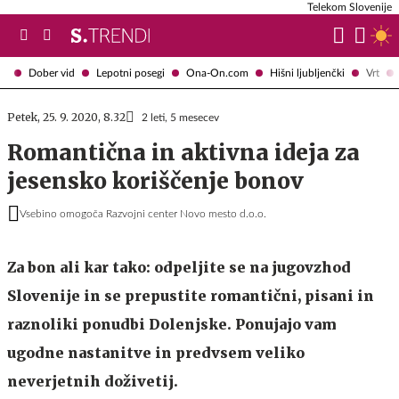
Telekom Slovenije
Dober vid
Lepotni posegi
Ona-On.com
Hišni ljubljenčki
Vrt
Petek, 25. 9. 2020, 8.32
2 leti, 5 mesecev
Romantična in aktivna ideja za
jesensko koriščenje bonov
Vsebino omogoča Razvojni center Novo mesto d.o.o.
Za bon ali kar tako: odpeljite se na jugovzhod
Slovenije in se prepustite romantični, pisani in
raznoliki ponudbi Dolenjske. Ponujajo vam
ugodne nastanitve in predvsem veliko
neverjetnih doživetij.