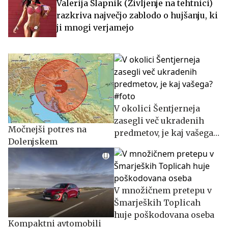
Valerija Slapnik (Življenje na tehtnici)
razkriva največjo zablodo o hujšanju, ki
ji mnogi verjamejo
V okolici Šentjerneja
zasegli več ukradenih
Močnejši potres na
predmetov, je kaj vašega?
Dolenjskem
#foto
V množičnem pretepu v
Šmarjeških Toplicah
huje poškodovana oseba
Kompaktni avtomobili