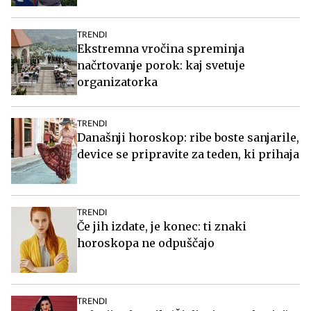
TRENDI
Ekstremna vročina spreminja
načrtovanje porok: kaj svetuje
organizatorka
TRENDI
Današnji horoskop: ribe boste sanjarile,
device se pripravite za teden, ki prihaja
TRENDI
Če jih izdate, je konec: ti znaki
horoskopa ne odpuščajo
TRENDI