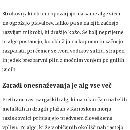
Strokovnjaki ob tem opozarjajo, da same alge sicer
ne ogrožajo plavalcev, lahko pa se na njih začnejo
razvijati mikrobi, ki dražijo kožo. Še bolj neprijetne
te alge postanejo, ko obležijo na kopnem in začnejo
razpadati, pri čemer se tvori vodikov sulfid, strupen
in jedek brezbarvni plin z močnim vonjem po gnilih
jajcih.
Zaradi onesnaževanja je alg vse več
Pretirano rast sargaških alg, ki nato končajo na belih
mehiških in drugih plažah v Karibskem morju,
raziskovalci pripisujejo predvsem človeškemu
vplivu. Te alge, ki že v običajnih okoliščinah rastejo