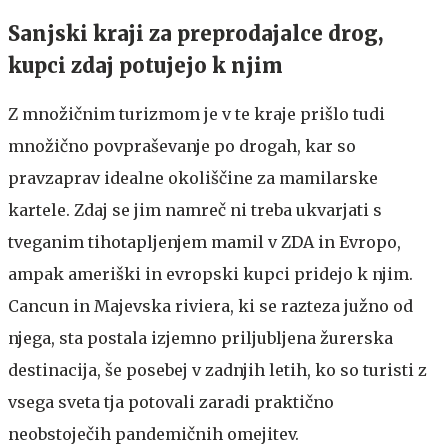
Sanjski kraji za preprodajalce drog,
kupci zdaj potujejo k njim
Z množičnim turizmom je v te kraje prišlo tudi
množično povpraševanje po drogah, kar so
pravzaprav idealne okoliščine za mamilarske
kartele. Zdaj se jim namreč ni treba ukvarjati s
tveganim tihotapljenjem mamil v ZDA in Evropo,
ampak ameriški in evropski kupci pridejo k njim.
Cancun in Majevska riviera, ki se razteza južno od
njega, sta postala izjemno priljubljena žurerska
destinacija, še posebej v zadnjih letih, ko so turisti z
vsega sveta tja potovali zaradi praktično
neobstoječih pandemičnih omejitev.