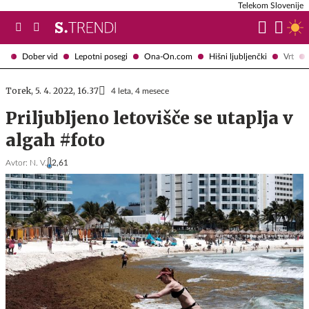
Telekom Slovenije
Dober vid
Lepotni posegi
Ona-On.com
Hišni ljubljenčki
Vrt
Torek, 5. 4. 2022, 16.37
4 leta, 4 mesece
Priljubljeno letovišče se utaplja v
algah #foto
Avtor:
N. V.
2,61