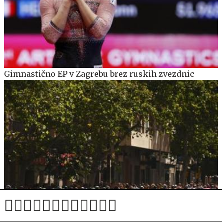
Gimnastično EP v Zagrebu brez ruskih zvezdnic