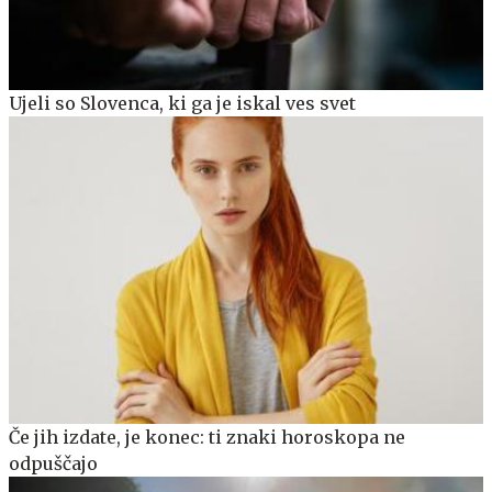
Ujeli so Slovenca, ki ga je iskal ves svet
Če jih izdate, je konec: ti znaki horoskopa ne
odpuščajo