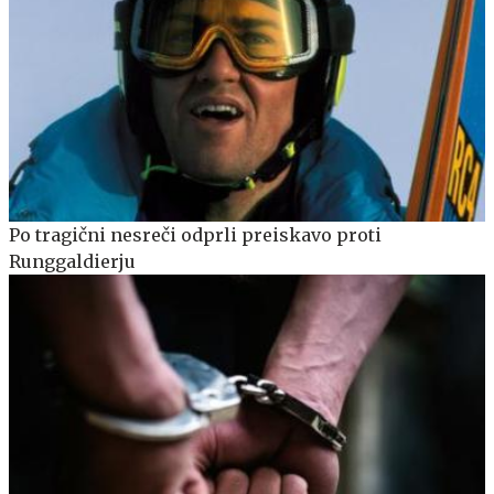
Po tragični nesreči odprli preiskavo proti
Runggaldierju