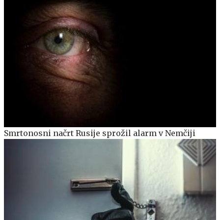
Smrtonosni načrt Rusije sprožil alarm v Nemčiji