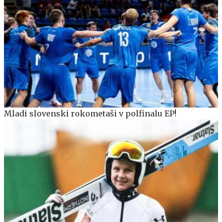
Mladi slovenski rokometaši v polfinalu EP!