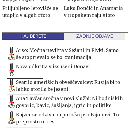
Priljubljeno letovišče se
Luka Dončić in Anamaria
utaplja v algah #foto
v tropskem raju #foto
KAJ BERETE
ZADNJE OBJAVE
Arso: Močna nevihta v Sežani in Pivki. Samo
še stopnjevalo se bo. #animacija
8,31
Nova odkritja v izsušeni Donavi
10
Svarilo ameriških obveščevalcev: Rusija bi to
lahko storila že jeseni
7,53
Ana Tavčar srečna v novi službi: Ni hodniških
govoric, kavic, šušljanja, igric in politike
9,77
Kajzer se odziva na poročanje o Fajonovi: To
preprosto ni res
5,69