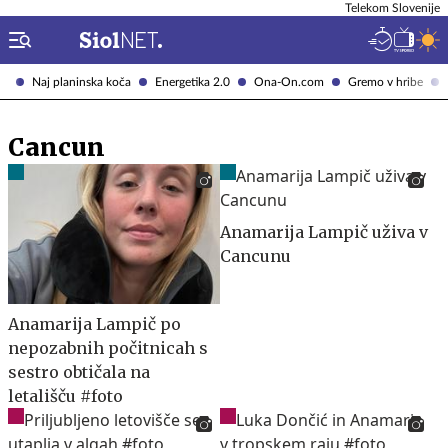
Telekom Slovenije
Naj planinska koča
Energetika 2.0
Ona-On.com
Gremo v hribe
Cancun
Anamarija Lampič uživa v
Cancunu
Anamarija Lampič po
nepozabnih počitnicah s
sestro obtičala na
letališču #foto