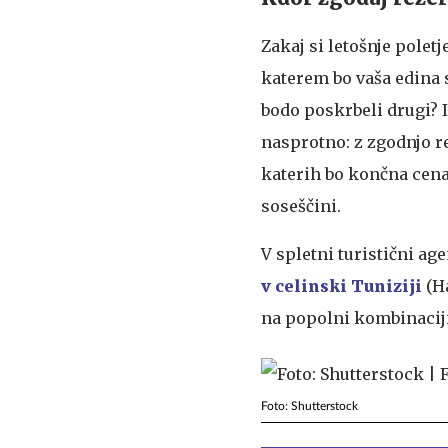
Zakaj si letošnje poletj
katerem bo vaša edina 
bodo poskrbeli drugi? I
nasprotno: z zgodnjo r
katerih bo končna cena p
soseščini.
V spletni turistični ag
v celinski Tuniziji
(H
na popolni kombinaciji
Foto: Shutterstock