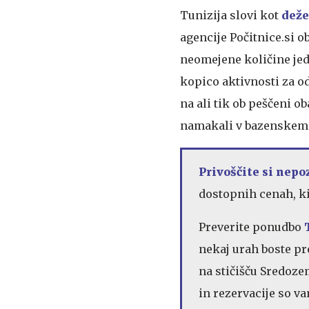
Tunizija slovi kot
deže
agencije Počitnice.si o
neomejene količine jed
kopico aktivnosti za odr
na ali tik ob peščeni ob
namakali v bazenskem 
Privoščite si nepo
dostopnih cenah, ki
Preverite ponudbo
nekaj urah boste pr
na stičišču Sredoze
in rezervacije so va