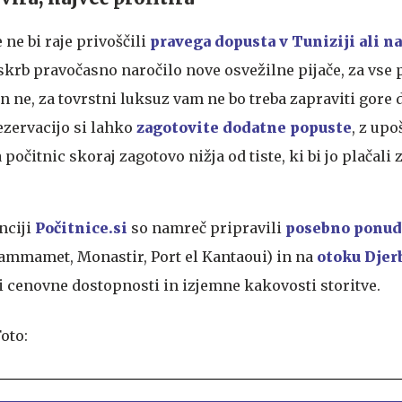
e ne bi raje privoščili
pravega dopusta v Tuniziji ali na
skrb pravočasno naročilo nove osvežilne pijače, za vse 
n ne, za tovrstni luksuz vam ne bo treba zapraviti gore d
ezervacijo si lahko
zagotovite dodatne popuste
, z up
očitnic skoraj zagotovo nižja od tiste, ki bi jo plačali 
enciji
Počitnice.si
so namreč pripravili
posebno ponud
ammamet, Monastir, Port el Kantaoui) in na
otoku Djer
 cenovne dostopnosti in izjemne kakovosti storitve.