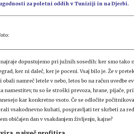
ugodnosti za poletni oddih v Tuniziji in na Djerbi.
 najraje dopustujemo pri južnih sosedih: ker smo tako n
grad, ker ni daleč, ker je poceni. Vsaj bilo je. Že v prete
i obali namreč letele v nebo, letos bo na račun uvedbe ev
za namestitev, tu so še stroški prevoza, hrane, pijače, pr
anesejo kar konkretno vsoto. Če se odločite počitnikov
rali vsakodnevno kuhati, pospravljati ter skrbeti za red 
sem običajen dan v vsakdanjem življenju, kajne?
ira, največ profitira