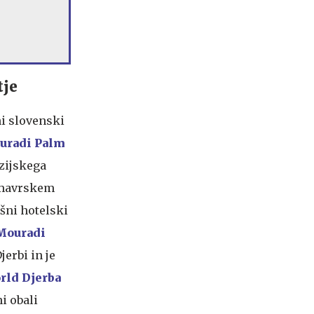
tje
ni slovenski
uradi Palm
izijskega
o-mavrskem
ošni hotelski
Mouradi
jerbi in je
rld Djerba
i obali