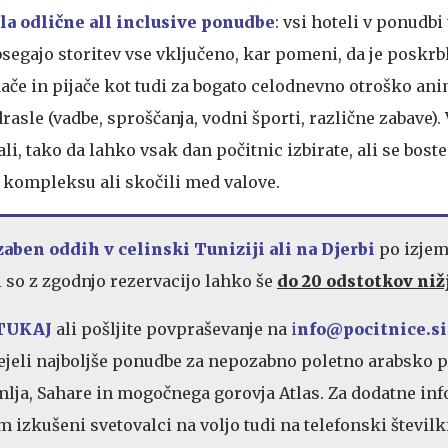
la odlične all inclusive ponudbe
: vsi hoteli v ponudbi
bsegajo storitev vse vključeno, kar pomeni, da je poskrb
ače in pijače kot tudi za bogato celodnevno otroško ani
asle (vadbe, sproščanja, vodni športi, različne zabave). 
ali, tako da lahko vsak dan počitnic izbirate, ali se boste
kompleksu ali skočili med valove.
zaben oddih v celinski Tuniziji ali na Djerbi
po izje
 so z zgodnjo rezervacijo lahko še
do 20 odstotkov niž
TUKAJ
ali pošljite povpraševanje na
i
nfo@pocitnice.si
ejeli najboljše ponudbe za nepozabno poletno arabsko p
mlja, Sahare in mogočnega gorovja Atlas. Za dodatne in
m izkušeni svetovalci na voljo tudi na telefonski števil