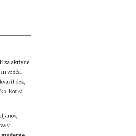
i za aktivne
 in vroča.
varil dež,
ko, kot si
mljanov,
va v
e
moderne