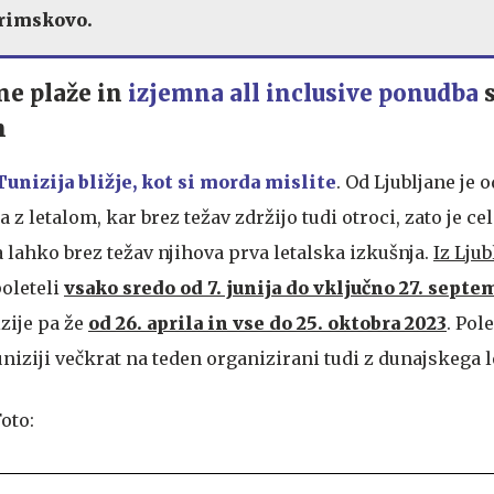
Primskovo.
e plaže in
izjemna all inclusive ponudba
s
n
Tunizija bližje, kot si morda mislite
. Od Ljubljane je 
ta z letalom, kar brez težav zdržijo tudi otroci, zato je ce
a lahko brez težav njihova prva letalska izkušnja.
Iz Ljub
oleteli
vsako sredo od 7. junija do vključno 27. septe
zije pa že
od 26. aprila in vse do 25. oktobra 2023
. Pol
uniziji večkrat na teden organizirani tudi z dunajskega l