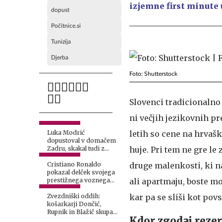
izjemne first minute 
dopust
Počitnice.si
Tunizija
Djerba
Foto: Shutterstock
Slovenci tradicionalno
ni večjih jezikovnih pre
Luka Modrić
letih so cene na hrvašk
dopustoval v domačem
Zadru, skakal tudi z
huje. Pri tem ne gre le 
najvišje skakalnice
Cristiano Ronaldo
druge malenkosti, ki n
pokazal delček svojega
prestižnega voznega
ali apartmaju, boste mo
parka
Zvezdniški oddih:
kar pa se sliši kot pov
košarkarji Dončić,
Rupnik in Blažič skupaj
Kdor zgodaj rezerv
na jahti