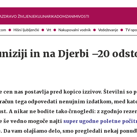
Želite prejemati e-novice?
Uživajmo pametno
A
ZDRAVO ŽIVLJENJE
KULINARIKA
DOM
ZANIMIVOSTI
com
Hišni ljubljenčki
Vrt
Nakupovalni vodnik
Vedeževanje
TV-spo
uniziji in na Djerbi –20 ods
 cen nas postavlja pred kopico izzivov. Številni so p
 račun tega odpovedati nenujnim izdatkom, med kate
st. A nikar ne bodite tako črnogledi: z zgodnjo rezer
je še vedno mogoče najti
super ugodne poletne počit
e. Da vam olajšamo delo, smo pregledali nekaj ponudb