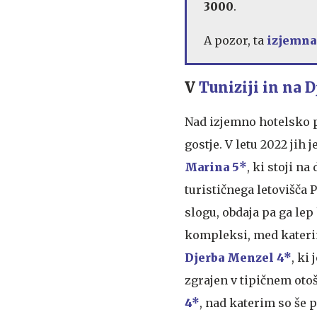
3000
.
A pozor, ta
izjemna
V
Tuniziji in na D
Nad izjemno hotelsko p
gostje. V letu 2022 jih
Marina 5*
, ki stoji n
turističnega letovišča
slogu, obdaja pa ga lep
kompleksi, med katerim
Djerba Menzel 4*
, ki
zgrajen v tipičnem oto
4*
, nad katerim so še p