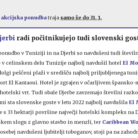
 akcijska ponudba
traja
samo še do 31. 1.
jerbi
radi počitnikujejo tudi slovenski gos
onudbo v Tuniziji in na Djerbi so navdušeni tudi števil
 je v celinskem delu Tunizije najbolj navdušil hotel
El Mo
a dolgi peščeni plaži v središču najbolj priljubljenega tun
 Port El Kantaoui. Hotel je zgrajen v očarljivem špansk
 hotelski vrt. Tudi obale Djerbe zavzemajo številni razk
i sta slovenske goste v letu 2022 najbolj navdušila
El 
 je s 33 hektarji površine največji hotelski kompleks na D
škem slogu z glavno stavbo in menzli, ter
Caribbean Wo
osebej navdušeni ljubitelji toboganov, stoji pa na zahodn