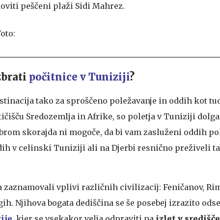
doviti peščeni plaži Sidi Mahrez.
zbrati
počitnice v Tuniziji
?
stinacija tako za sproščeno poležavanje in oddih kot tud
tičišču Sredozemlja in Afrike, so poletja v Tuniziji dolga
rom skorajda ni mogoče, da bi vam zasluženi oddih pok
ih v celinski Tuniziji ali na Djerbi resnično preživeli ta
a zaznamovali vplivi različnih civilizacij: Feničanov, Ri
ih. Njihova bogata dediščina se še posebej izrazito odse
ije
, kjer se vsekakor velja odpraviti na
izlet v središč