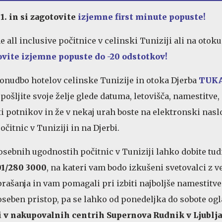
 1. in si zagotovite
izjemne first minute popuste!
 all inclusive počitnice v celinski Tuniziji ali na otoku
ovite izjemne popuste do -20 odstotkov!
onudbo hotelov celinske Tunizije in otoka Djerba
TUK
pošljite svoje želje glede datuma, letovišča, namestitve, 
sti potnikov in že v nekaj urah boste na elektronski nasl
čitnic v Tuniziji in na Djerbi.
osebnih ugodnostih počitnic v Tuniziji lahko dobite tud
01/280 3000
, na kateri vam bodo izkušeni svetovalci z 
prašanja in vam pomagali pri izbiti najboljše namestitve
 oseben pristop, pa se lahko od ponedeljka do sobote ogl
i
v nakupovalnih centrih Supernova Rudnik v Ljublja