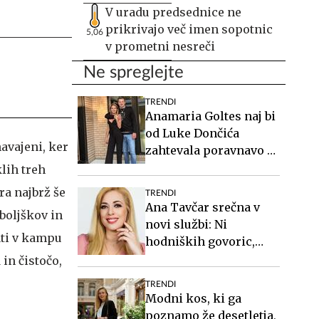
V uradu predsednice ne
prikrivajo več imen sopotnic
5,06
v prometni nesreči
Ne spreglejte
TRENDI
Anamaria Goltes naj bi
od Luke Dončića
avajeni, ker
zahtevala poravnavo v
višini slabih 44
klih treh
milijonov evrov
ra najbrž še
TRENDI
Ana Tavčar srečna v
iboljškov in
novi službi: Ni
ati v kampu
hodniških govoric,
kavic, šušljanja, igric
in čistočo,
in politike
TRENDI
Modni kos, ki ga
poznamo že desetletja,