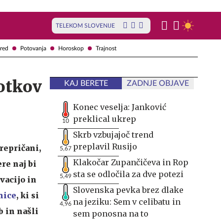
TELEKOM SLOVENIJE
red
Potovanja
Horoskop
Trajnost
totkov
KAJ BERETE
ZADNJE OBJAVE
Konec veselja: Janković
preklical ukrep
10
Skrb vzbujajoč trend
preplavil Rusijo
repričani,
5,67
Klakočar Zupančičeva in Rop
re naj bi
sta se odločila za dve potezi
5,49
vacijo in
Slovenska pevka brez dlake
nice
, ki si
na jeziku: Sem v celibatu in
4,96
 in našli
sem ponosna na to