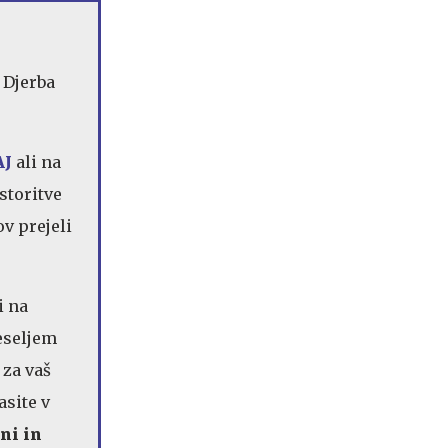
 Djerba
AJ
ali na
storitve
ov prejeli
i na
veseljem
 za vaš
asite v
ni in