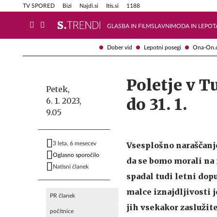
Info in obvestila
Tehnik
TV SPORED
Bizi
Najdi.si
Itis.si
1188
GLASBA IN FILM
SLAVNI
MODA IN LEPOT
Dober vid
Lepotni posegi
Ona-On.
Poletje v T
Petek,
do 31. 1.
6. 1. 2023,
9.05
3 leta, 6 mesecev
Vsesplošno naraščanje
Oglasno sporočilo
da se bomo morali na
Natisni članek
spadal tudi letni dopu
malce iznajdljivosti 
PR članek
jih vsekakor zaslužit
počitnice