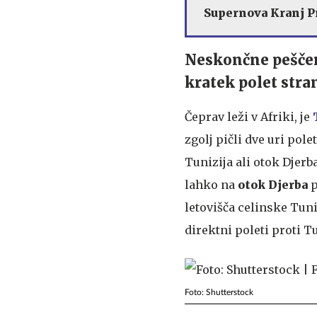
Supernova Kranj 
Neskončne peščen
kratek polet stra
Čeprav leži v Afriki, je
zgolj pičli dve uri pole
Tunizija ali otok Djerb
lahko na
otok
Djerba
p
letovišča celinske Tuni
direktni poleti proti T
Foto: Shutterstock