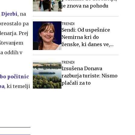
je znova na pohodu
 Djerbi
, na
preostalo pa
TRENDI
Sendi: Od uspešnice
enarja. Prej
Nemirna kri do
oštevanjem
ženske, ki danes ve,
kdo je #Spotkast
za oddih v
TRENDI
Izsušena Donava
razburja turiste: Nismo
bo počitnic
plačali za to
ba
, ki temelji