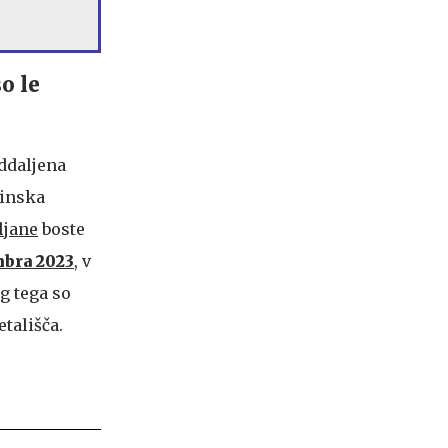
o le
oddaljena
linska
ljane
boste
mbra 2023
, v
eg tega so
etališča.