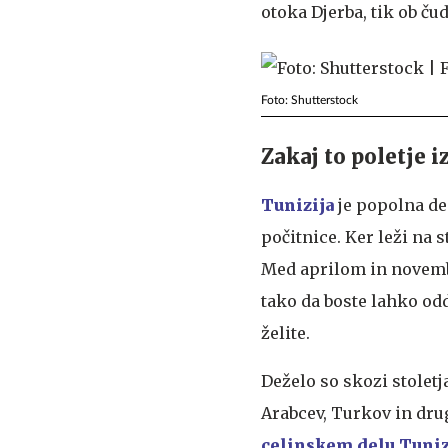
otoka Djerba, tik ob ču
Foto: Shutterstock
Zakaj to poletje i
Tunizija
je popolna de
počitnice. Ker leži na s
Med aprilom in novemb
tako da boste lahko odd
želite.
Deželo so skozi stoletj
Arabcev, Turkov in drug
celinskem delu Tuniz