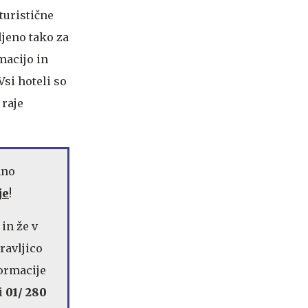
 turistične
ljeno tako za
macijo in
Vsi hoteli so
 raje
mno
je
!
in že v
ravljico
formacije
ki
01/ 280