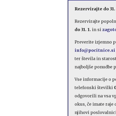
Rezervirajte do 31.
Rezervirajte popolne
do 31. 1.
in si
zagot
Preverite izjemno p
info@pocitnice.si
ter števila in staro
najboljše ponudbe po
Vse informacije o p
telefonski številki
odgovorili na vsa v
okus, če imate raje
njihovi poslovalnic