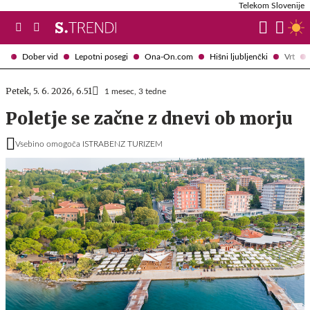
Telekom Slovenije
Dober vid
Lepotni posegi
Ona-On.com
Hišni ljubljenčki
Vrt
Petek, 5. 6. 2026, 6.51
1 mesec, 3 tedne
Poletje se začne z dnevi ob morju
Vsebino omogoča ISTRABENZ TURIZEM