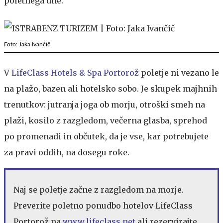
poletnega dne.
Foto: Jaka Ivančič
V
LifeClass Hotels & Spa Portorož
poletje ni vezano le
na plažo, bazen ali hotelsko sobo. Je skupek majhnih
trenutkov: jutranja joga ob morju, otroški smeh na
plaži, kosilo z razgledom, večerna glasba, sprehod
po promenadi in občutek, da je vse, kar potrebujete
za pravi oddih, na dosegu roke.
Naj se poletje začne z razgledom na morje.
Preverite poletno ponudbo hotelov LifeClass
Portorož na
www.lifeclass.net
ali rezervirajte