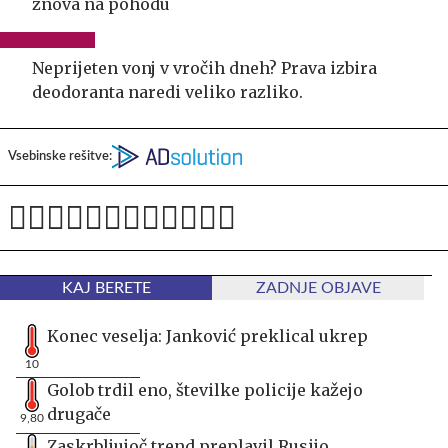
znova na pohodu
Neprijeten vonj v vročih dneh? Prava izbira
deodoranta naredi veliko razliko.
Vsebinske rešitve:
KAJ BERETE
ZADNJE OBJAVE
Konec veselja: Janković preklical ukrep
10
Golob trdil eno, številke policije kažejo
drugače
9,80
Zaskrbljujoč trend preplavil Rusijo