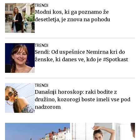
TRENDI
Modni kos, ki ga poznamo že
desetletja, je znova na pohodu
TRENDI
Sendi: Od uspešnice Nemirna kri do
ženske, ki danes ve, kdo je #Spotkast
TRENDI
Današnji horoskop: raki bodite z
družino, kozorogi boste imeli vse pod
nadzorom