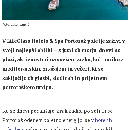
Foto: Jaka Ivančič
V LifeClass Hotels & Spa Portorož poletje zaživi v
svoji najlepši obliki – z jutri ob morju, dnevi na
plaži, aktivnostmi na svežem zraku, kulinariko z
mediteranskim značajem in večeri, ki se
zaključijo ob glasbi, sladicah in prijetnem
portoroškem utripu.
Ko se dnevi podaljšajo, zrak zadiši po soli in se
Portorož odene v poletno energijo, se v
hotelih
LifeClass
začne sezona brezskrbnih obmorskih