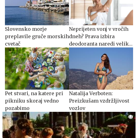
Slovensko morje
Neprijeten vonj v vročih
preplavile gruče morskih
dneh? Prava izbira
cvetač
deodoranta naredi veliko
razliko.
Pet stvari, na katere pri
Natalija Verboten:
pikniku skoraj vedno
Preizkušam vzdržljivost
pozabimo
vozlov