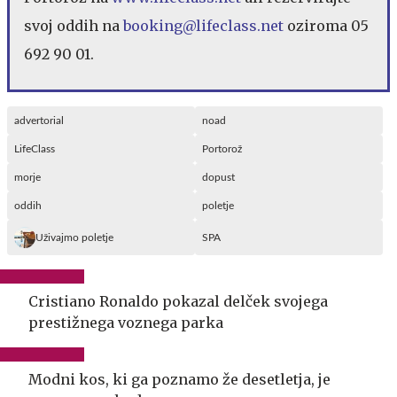
svoj oddih na
booking@lifeclass.net
oziroma 05
692 90 01.
advertorial
noad
LifeClass
Portorož
morje
dopust
oddih
poletje
Uživajmo poletje
SPA
Cristiano Ronaldo pokazal delček svojega
prestižnega voznega parka
Modni kos, ki ga poznamo že desetletja, je