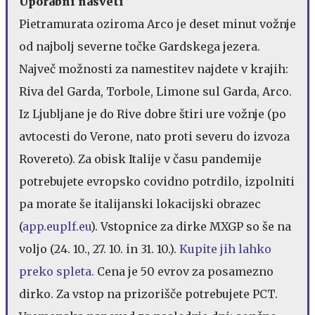
Uporabni nasveti
Pietramurata oziroma Arco je deset minut vožnje
od najbolj severne točke Gardskega jezera.
Največ možnosti za namestitev najdete v krajih:
Riva del Garda, Torbole, Limone sul Garda, Arco.
Iz Ljubljane je do Rive dobre štiri ure vožnje (po
avtocesti do Verone, nato proti severu do izvoza
Rovereto). Za obisk Italije v času pandemije
potrebujete evropsko covidno potrdilo, izpolniti
pa morate še italijanski lokacijski obrazec
(
app.euplf.eu
). Vstopnice za dirke MXGP so še na
voljo (24. 10., 27. 10. in 31. 10.).
Kupite jih lahko
preko spleta.
Cena je 50 evrov za posamezno
dirko. Za vstop na prizorišče potrebujete PCT.