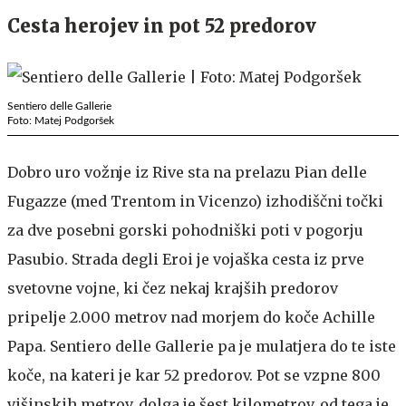
Cesta herojev in pot 52 predorov
Sentiero delle Gallerie
Foto: Matej Podgoršek
Dobro uro vožnje iz Rive sta na prelazu Pian delle
Fugazze (med Trentom in Vicenzo) izhodiščni točki
za dve posebni gorski pohodniški poti v pogorju
Pasubio. Strada degli Eroi je vojaška cesta iz prve
svetovne vojne, ki čez nekaj krajših predorov
pripelje 2.000 metrov nad morjem do koče Achille
Papa. Sentiero delle Gallerie pa je mulatjera do te iste
koče, na kateri je kar 52 predorov. Pot se vzpne 800
višinskih metrov, dolga je šest kilometrov, od tega je