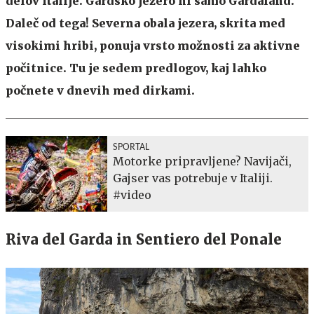
delov Italije. Gardsko jezero ni samo Gardaland.
Daleč od tega! Severna obala jezera, skrita med
visokimi hribi, ponuja vrsto možnosti za aktivne
počitnice. Tu je sedem predlogov, kaj lahko
počnete v dnevih med dirkami.
SPORTAL
Motorke pripravljene? Navijači,
Gajser vas potrebuje v Italiji.
#video
Riva del Garda in Sentiero del Ponale