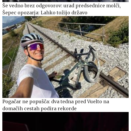
Še vedno brez odgovorov: urad predsednice molči,
Šepec opozarja: Lahko tožijo državo
Pogačar ne popušča: dva tedna pred Vuelto na
domačih cestah podira rekorde