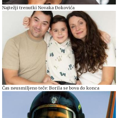
Najtežji trenutki Novaka Đokovića
Čas neusmiljeno teče: Borila se bova do konca