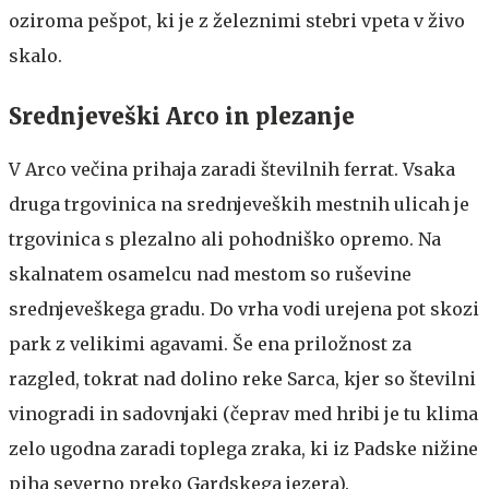
oziroma pešpot, ki je z železnimi stebri vpeta v živo
skalo.
Srednjeveški Arco in plezanje
V Arco večina prihaja zaradi številnih ferrat. Vsaka
druga trgovinica na srednjeveških mestnih ulicah je
trgovinica s plezalno ali pohodniško opremo. Na
skalnatem osamelcu nad mestom so ruševine
srednjeveškega gradu. Do vrha vodi urejena pot skozi
park z velikimi agavami. Še ena priložnost za
razgled, tokrat nad dolino reke Sarca, kjer so številni
vinogradi in sadovnjaki (čeprav med hribi je tu klima
zelo ugodna zaradi toplega zraka, ki iz Padske nižine
piha severno preko Gardskega jezera).