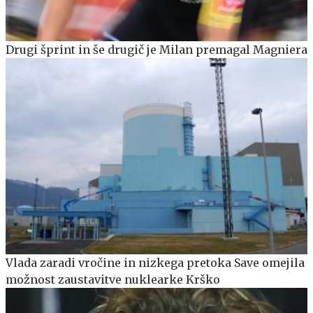
Drugi šprint in še drugič je Milan premagal Magniera
Vlada zaradi vročine in nizkega pretoka Save omejila
možnost zaustavitve nuklearke Krško