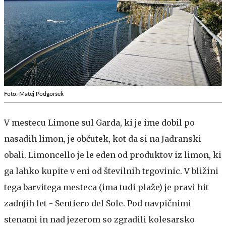
Foto: Matej Podgoršek
V mestecu Limone sul Garda, ki je ime dobil po
nasadih limon, je občutek, kot da si na Jadranski
obali. Limoncello je le eden od produktov iz limon, ki
ga lahko kupite v eni od številnih trgovinic. V bližini
tega barvitega mesteca (ima tudi plaže) je pravi hit
zadnjih let - Sentiero del Sole. Pod navpičnimi
stenami in nad jezerom so zgradili kolesarsko