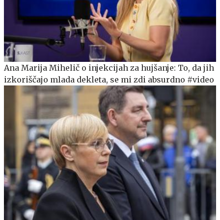
Ana Marija Mihelič o injekcijah za hujšanje: To, da jih
izkoriščajo mlada dekleta, se mi zdi absurdno #video