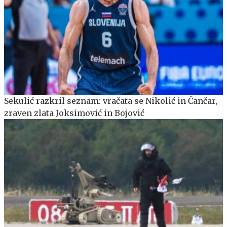
Sekulić razkril seznam: vračata se Nikolić in Čančar,
zraven zlata Joksimović in Bojović