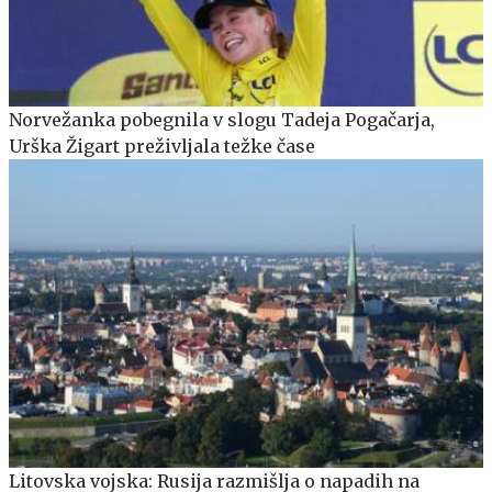
Norvežanka pobegnila v slogu Tadeja Pogačarja,
Urška Žigart preživljala težke čase
Litovska vojska: Rusija razmišlja o napadih na