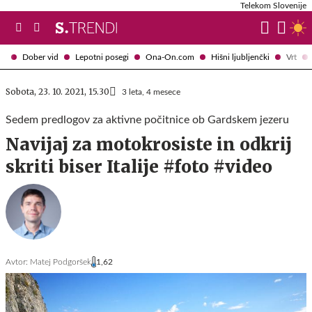
Telekom Slovenije
Dober vid
Lepotni posegi
Ona-On.com
Hišni ljubljenčki
Vrt
Sobota, 23. 10. 2021, 15.30
3 leta, 4 mesece
Sedem predlogov za aktivne počitnice ob Gardskem jezeru
Navijaj za motokrosiste in odkrij
skriti biser Italije #foto #video
Avtor:
Matej Podgoršek
1,62