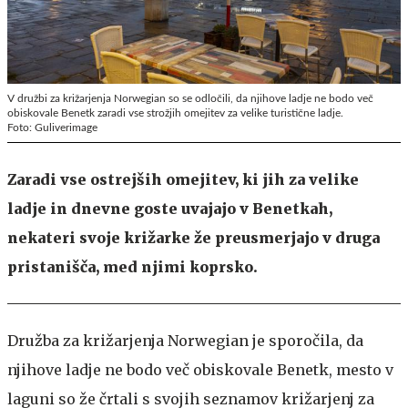
V družbi za križarjenja Norwegian so se odločili, da njihove ladje ne bodo več
obiskovale Benetk zaradi vse strožjih omejitev za velike turistične ladje.
Foto: Guliverimage
Zaradi vse ostrejših omejitev, ki jih za velike
ladje in dnevne goste uvajajo v Benetkah,
nekateri svoje križarke že preusmerjajo v druga
pristanišča, med njimi koprsko.
Družba za križarjenja Norwegian je sporočila, da
njihove ladje ne bodo več obiskovale Benetk, mesto v
laguni so že črtali s svojih seznamov križarjenj za