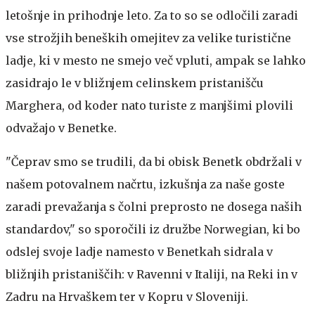
letošnje in prihodnje leto. Za to so se odločili zaradi
vse strožjih beneških omejitev za velike turistične
ladje, ki v mesto ne smejo več vpluti, ampak se lahko
zasidrajo le v bližnjem celinskem pristanišču
Marghera, od koder nato turiste z manjšimi plovili
odvažajo v Benetke.
"Čeprav smo se trudili, da bi obisk Benetk obdržali v
našem potovalnem načrtu, izkušnja za naše goste
zaradi prevažanja s čolni preprosto ne dosega naših
standardov," so sporočili iz družbe Norwegian, ki bo
odslej svoje ladje namesto v Benetkah sidrala v
bližnjih pristaniščih: v Ravenni v Italiji, na Reki in v
Zadru na Hrvaškem ter v Kopru v Sloveniji.