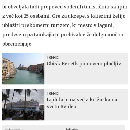
bi obveljala tudi prepoved vodenih turističnih skupin
z več kot 25 osebami. Gre za ukrepe, s katerimi želijo
ublažiti prekomerni turizem, ki mesto v laguni,
predvsem pa tamkajšnje prebivalce že dolgo močno
obremenjuje.
TRENDI
Obisk Benetk po novem plačljiv
TRENDI
Izplula je največja križarka na
svetu #video
križarjenje
križarka