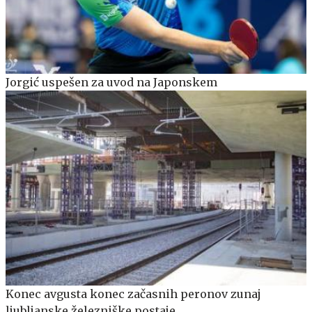
Jorgić uspešen za uvod na Japonskem
Konec avgusta konec začasnih peronov zunaj
ljubljanske železniške postaje