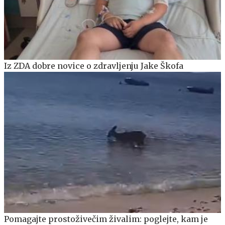
Iz ZDA dobre novice o zdravljenju Jake Škofa
Pomagajte prostoživečim živalim: poglejte, kam je