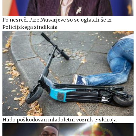
Po nesreči Pirc Musarjeve so se oglasili še iz
Policijskega sindikata
Hudo poškodovan mladoletni voznik e-skiroja