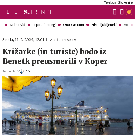
Telekom Slovenije
Dober vid
Lepotni posegi
Ona-On.com
Hišni ljubljenčki
Vrt
Sreda, 14. 2. 2024, 12.01
2 leti, 5 mesecev
Križarke (in turiste) bodo iz
Benetk preusmerili v Koper
Avtor:
N. V.
2,15