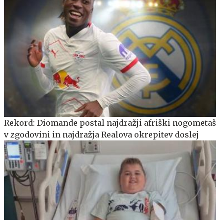
Rekord: Diomande postal najdražji afriški nogometaš
v zgodovini in najdražja Realova okrepitev doslej