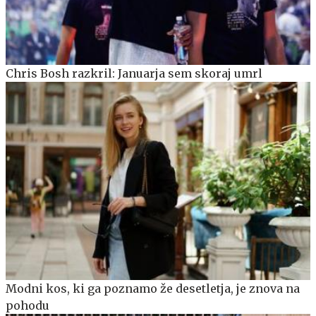
Chris Bosh razkril: Januarja sem skoraj umrl
Modni kos, ki ga poznamo že desetletja, je znova na
pohodu