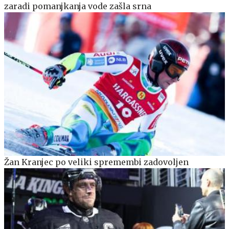
zaradi pomanjkanja vode zašla srna
Žan Kranjec po veliki spremembi zadovoljen