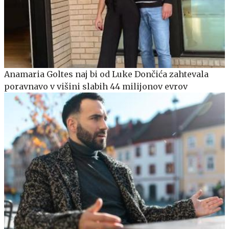
Anamaria Goltes naj bi od Luke Dončića zahtevala
poravnavo v višini slabih 44 milijonov evrov