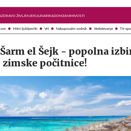
Želite prejemati e-novice?
Uživajmo pametno
A
ZDRAVO ŽIVLJENJE
KULINARIKA
DOM
ZANIMIVOSTI
com
Hišni ljubljenčki
Vrt
Nakupovalni vodnik
Vedeževanje
TV-spo
Šarm el Šejk - popolna izbi
 zimske počitnice!