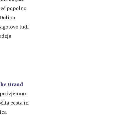
reč popolno
Dolino
zagotovo tudi
adnje
he Grand
o po izjemno
čita cesta in
ica