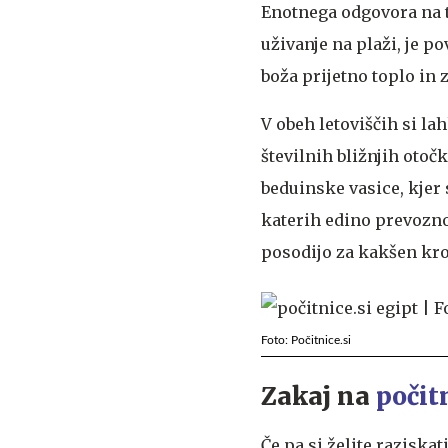
Enotnega odgovora na to
uživanje na plaži, je p
boža prijetno toplo in 
V obeh letoviščih si la
številnih bližnjih oto
beduinske vasice, kjer
katerih edino prevozno 
posodijo za kakšen krog
Foto: Počitnice.si
Zakaj na
počit
Če pa si želite raziska