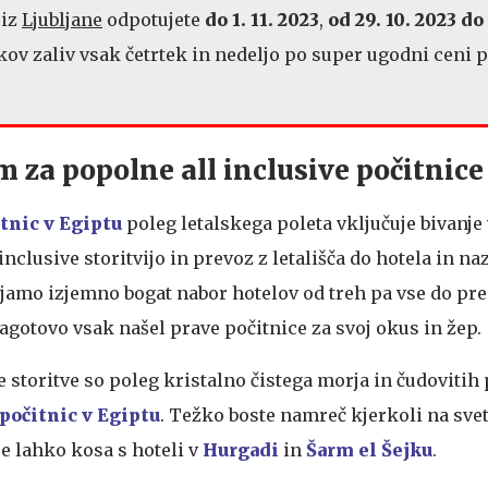
 iz
Ljubljane
odpotujete
do 1. 11. 2023
,
od 29. 10. 2023 do 
ov zaliv vsak četrtek in nedeljo po super ugodni ceni po
 za popolne all inclusive počitnice
tnic v Egiptu
poleg letalskega poleta vključuje bivanje
inclusive storitvijo in prevoz z letališča do hotela in naz
amo izjemno bogat nabor hotelov od treh pa vse do pre
zagotovo vsak našel prave počitnice za svoj okus in žep.
 storitve so poleg kristalno čistega morja in čudovitih
počitnic v Egiptu
. Težko boste namreč kjerkoli na svet
e lahko kosa s hoteli v
Hurgadi
in
Šarm el Šejku
.