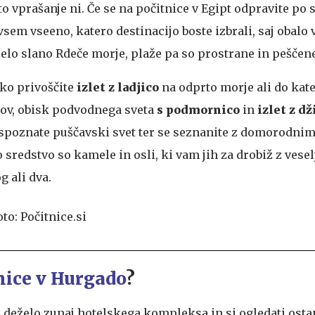
 vprašanje ni. Če se na počitnice v Egipt odpravite po s
ovsem vseeno, katero destinacijo boste izbrali, saj obalo 
zelo slano Rdeče morje, plaže pa so prostrane in peščene
hko privoščite
izlet z ladjico
na odprto morje ali do kat
čkov, obisk podvodnega sveta
s podmornico
in
izlet z d
 spoznate puščavski svet ter se seznanite z domorodnim
sredstvo so kamele in osli, ki vam jih za drobiž z vese
 ali dva.
nice v Hurgado
?
ti deželo zunaj hotelskega kompleksa in si ogledati ost