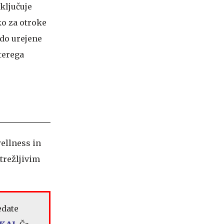
ključuje
ko za otroke
 do urejene
terega
ellness in
trežljivim
.
edate