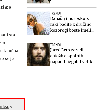
n zimo
TRENDI
Današnji horoskop:
raki bodite z družino,
kozorogi boste imeli
nani sta
vse pod nadzorom
kem
TRENDI
Jared Leto zaradi
je ključna
obtožb o spolnih
o se je
napadih izgubil veliko
vlogo
adca
, v