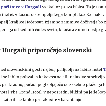
o
počitnice v Hurgadi
vsekakor prava izbira. Ta je nam
i izlet v
Luxor
do tempeljskega kompleksa Karnak, v 
mpelj kraljice Hačepsut. Izjemno zanimivo doživetje bo 
, enega od sedmih čudes sveta, ki očara z umetnostjo gr
v Hurgadi priporočajo slovenski
ed slovenskimi gosti najbolj priljubljena izbira hotel
T
ki se lahko pohvali s kakovostno all inclusive storitvij
 prekrasno, počasi poglabljajočo se zasebno plažo ga lo
otel The Grand Hotel, v neposredni bližini pa je še kop
na katerih se lahko preizkusite v barantanju.