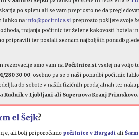
ih v Šarm el Šejku
pa lahko poiščete in rezervirate
TU
rskanja po spletu ali se vam preprosto ne da pregledovat
m lahko na
info@pocitnice.si
preprosto pošljete svoje že
odhoda, trajanja počitnic ter želene kakovosti hotela in
 pripravili ter poslali seznam najboljših ponudb glede
in rezervacije smo vam na
Počitnice.si
vselej na voljo t
01/280 30 00
, osebno pa se o naši ponudbi počitnic lahk
eljka do sobote v naših fizičnih prodajalnah ter naku
 Rudnik v Ljubljani ali Supernova Kranj Primskovo
rm el Šejk
?
je, ali bolj priporočamo
počitnice v Hurgadi
ali
Šarm 