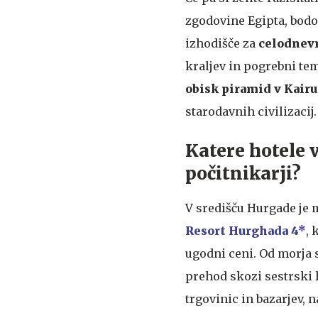
zgodovine Egipta, bod
izhodišče za
celodnevn
kraljev in pogrebni te
obisk piramid v Kairu
starodavnih civilizacij.
Katere hotele 
počitnikarji?
V središču Hurgade je m
Resort Hurghada 4*
, 
ugodni ceni. Od morja s
prehod skozi sestrski h
trgovinic in bazarjev, 