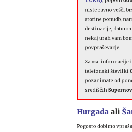
TUKAJ
, popoln
odd
niste ravno vešči b
stotine ponudb, na
destinacije, datuma 
nekaj urah vam bomo
povpraševanje.
Za vse informacije 
telefonski številki
pozanimate od poned
središčih
Supernova
Hurgada
ali
Ša
Pogosto dobimo vprašan