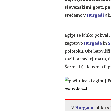
slovenskimi gosti pa 
srečamo v
Hurgadi
al
Egipt se lahko pohvali 
zagotovo
Hurgada
in
Š
polotoku. Obe letovišči
razlika med njima ta, d
Šarm el Šejk usmeril p
Foto: Počitnice.si
V
Hurgado
lahko s P