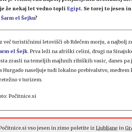
je že nekaj let vedno topli
Egipt.
Se torej to jesen i
i
Šarm el Šejku
?
z več turističnimi letovišči ob Rdečem morju, a najbolj z
arm el Šejk
. Prva leži na afriški celini, drugi na Sinajs
 sta zrasli na temeljih majhnih ribiških vasic, danes pa 
a Hurgado naseljuje tudi lokalno prebivalstvo, medtem k
retežno v turizem.
očitnice.si vso jesen in zimo poletite iz
Ljubljane
in
Gr