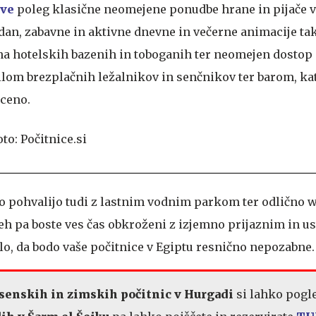
ive
poleg klasične neomejene ponudbe hrane in pijače v
dan, zabavne in aktivne dnevne in večerne animacije ta
 na hotelskih bazenih in toboganih ter neomejen dostop
ilom brezplačnih ležalnikov in senčnikov ter barom, ka
 ceno.
ko pohvalijo tudi z lastnim vodnim parkom ter odlično w
eh pa boste ves čas obkroženi z izjemno prijaznim in us
lo, da bodo vaše počitnice v Egiptu resnično nepozabne
senskih in zimskih počitnic v Hurgadi
si lahko pogl