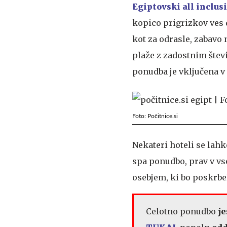
Egiptovski all inclus
kopico prigrizkov ves 
kot za odrasle, zabavo
plaže z zadostnim štev
ponudba je vključena v
Foto: Počitnice.si
Nekateri hoteli se lah
spa ponudbo, prav v vs
osebjem, ki bo poskrbe
Celotno ponudbo
je