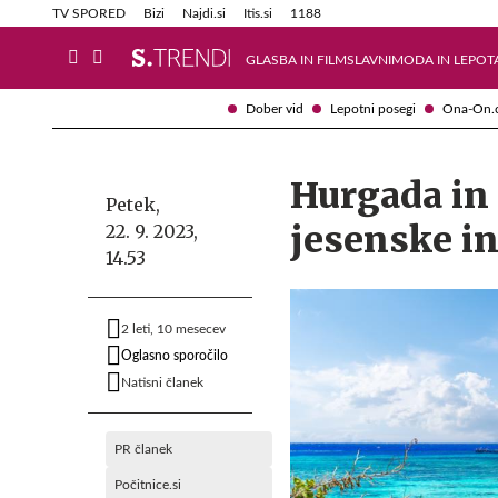
Info in obvestila
Tehnik
TV SPORED
Bizi
Najdi.si
Itis.si
1188
GLASBA IN FILM
SLAVNI
MODA IN LEPOT
Dober vid
Lepotni posegi
Ona-On.
Hurgada in 
Petek,
jesenske in
22. 9. 2023,
14.53
2 leti, 10 mesecev
Oglasno sporočilo
Natisni članek
PR članek
Počitnice.si