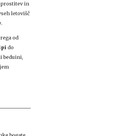
prostitev in
vseh letovišč
.
erega od
žipi
do
i beduini,
ljem
anke bogate