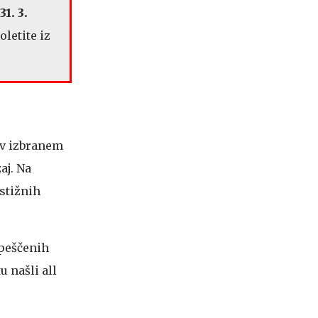
31. 3.
letite iz
 v izbranem
aj. Na
stižnih
 peščenih
u našli all