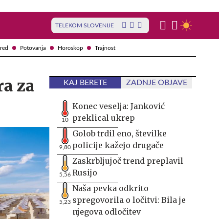
TELEKOM SLOVENIJE
red
Potovanja
Horoskop
Trajnost
ra za
KAJ BERETE
ZADNJE OBJAVE
Konec veselja: Janković
preklical ukrep
10
Golob trdil eno, številke
policije kažejo drugače
9,80
Zaskrbljujoč trend preplavil
Rusijo
5,56
Naša pevka odkrito
spregovorila o ločitvi: Bila je
5,23
njegova odločitev