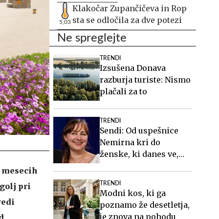
Klakočar Zupančičeva in Rop
sta se odločila za dve potezi
5,03
Ne spreglejte
TRENDI
Izsušena Donava
razburja turiste: Nismo
plačali za to
TRENDI
Sendi: Od uspešnice
Nemirna kri do
ženske, ki danes ve,
kdo je #Spotkast
n mesecih
TRENDI
golj pri
Modni kos, ki ga
redi
poznamo že desetletja,
je znova na pohodu
d