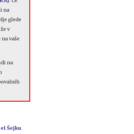
KAJ
. Če
i na
lje glede
 že v
 na vaše
udi na
o
povalnih
.
el Šejku
.