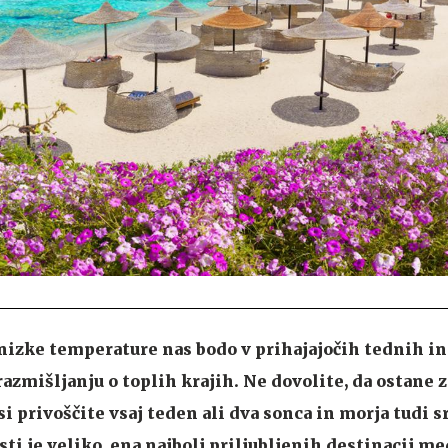
nizke temperature nas bodo v prihajajočih tednih i
razmišljanju o toplih krajih. Ne dovolite, da ostane z
i privoščite vsaj teden ali dva sonca in morja tudi s
ti je veliko, ena najbolj priljubljenih destinacij me