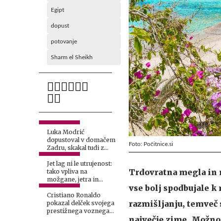
Egipt
dopust
potovanje
Sharm el Sheikh
Luka Modrić
dopustoval v domačem
Foto: Počitnice.si
Zadru, skakal tudi z
najvišje skakalnice
Jet lag ni le utrujenost:
Trdovratna megla in 
tako vpliva na
možgane, jetra in
vse bolj spodbujale k 
celotno telo
Cristiano Ronaldo
razmišljanju, temveč s
pokazal delček svojega
prestižnega voznega
največje zime. Možnos
parka