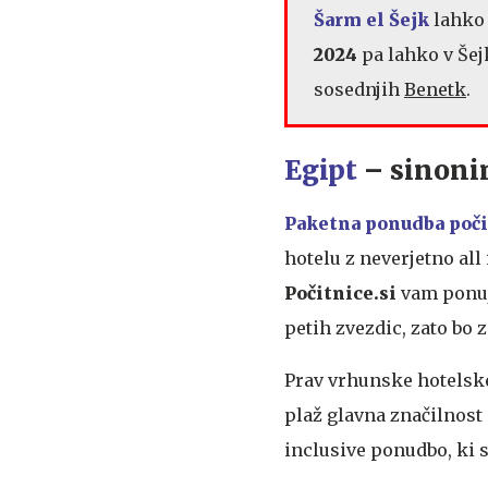
Šarm el Šejk
lahko
2024
pa lahko v Šejk
sosednjih
Benetk
.
Egipt
– sinonim
Paketna ponudba
poči
hotelu z neverjetno all 
Počitnice.si
vam ponuj
petih zvezdic, zato bo 
Prav vrhunske hotelske
plaž glavna značilnost
inclusive ponudbo, ki s