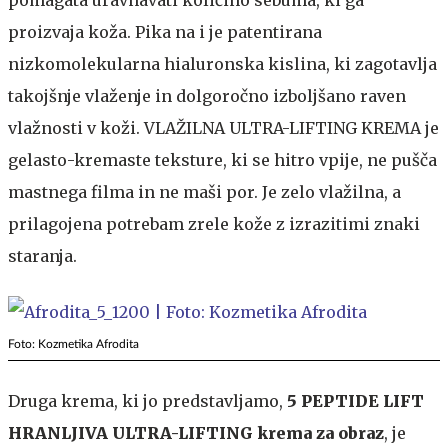
pomagata uravnavati količino sebuma, ki ga
proizvaja koža. Pika na i je patentirana
nizkomolekularna hialuronska kislina, ki zagotavlja
takojšnje vlaženje in dolgoročno izboljšano raven
vlažnosti v koži. VLAŽILNA ULTRA-LIFTING KREMA je
gelasto-kremaste teksture, ki se hitro vpije, ne pušča
mastnega filma in ne maši por. Je zelo vlažilna, a
prilagojena potrebam zrele kože z izrazitimi znaki
staranja.
Foto: Kozmetika Afrodita
Druga krema, ki jo predstavljamo,
5 PEPTIDE LIFT
HRANLJIVA ULTRA-LIFTING krema za obraz
,
je