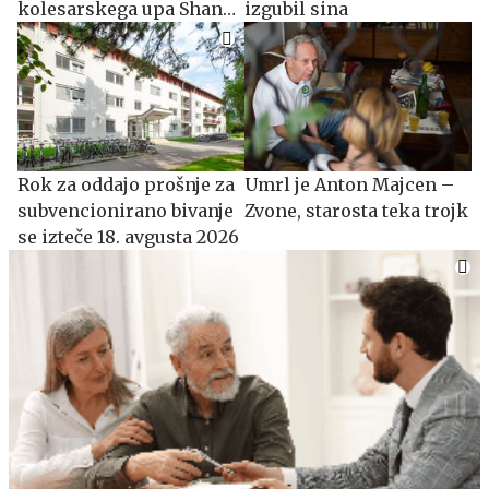
kolesarskega upa Shana
izgubil sina
O'Briena
​​​​​​​Rok za oddajo prošnje za
Umrl je Anton Majcen –
subvencionirano bivanje
Zvone, starosta teka trojk
se izteče 18. avgusta 2026