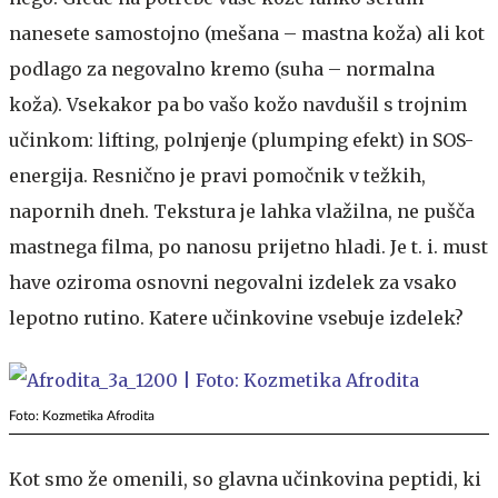
nanesete samostojno (mešana – mastna koža) ali kot
podlago za negovalno kremo (suha – normalna
koža). Vsekakor pa bo vašo kožo navdušil s trojnim
učinkom: lifting, polnjenje (plumping efekt) in SOS-
energija. Resnično je pravi pomočnik v težkih,
napornih dneh. Tekstura je lahka vlažilna, ne pušča
mastnega filma, po nanosu prijetno hladi. Je t. i. must
have oziroma osnovni negovalni izdelek za vsako
lepotno rutino. Katere učinkovine vsebuje izdelek?
Foto: Kozmetika Afrodita
Kot smo že omenili, so glavna učinkovina peptidi, ki