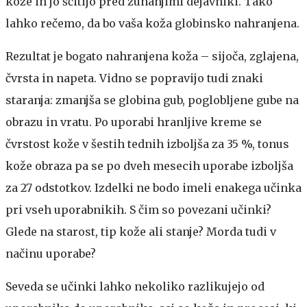
kože in jo ščitijo pred zunanjimi dejavniki. Tako
lahko rečemo, da bo vaša koža globinsko nahranjena.
Rezultat je bogato nahranjena koža – sijoča, zglajena,
čvrsta in napeta. Vidno se popravijo tudi znaki
staranja: zmanjša se globina gub, poglobljene gube na
obrazu in vratu. Po uporabi hranljive kreme se
čvrstost kože v šestih tednih izboljša za 35 %, tonus
kože obraza pa se po dveh mesecih uporabe izboljša
za 27 odstotkov. Izdelki ne bodo imeli enakega učinka
pri vseh uporabnikih. S čim so povezani učinki?
Glede na starost, tip kože ali stanje? Morda tudi v
načinu uporabe?
Seveda se učinki lahko nekoliko razlikujejo od