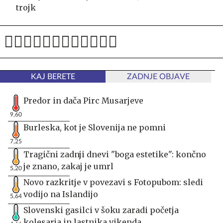
trojk
KAJ BERETE
ZADNJE OBJAVE
Predor in dača Pirc Musarjeve
9,60
Burleska, kot je Slovenija ne pomni
7,25
Tragični zadnji dnevi "boga estetike": končno
je znano, zakaj je umrl
5,20
Novo razkritje v povezavi s Fotopubom: sledi
vodijo na Islandijo
5,64
Slovenski gasilci v šoku zaradi početja
kolesarja in lastnika vikenda