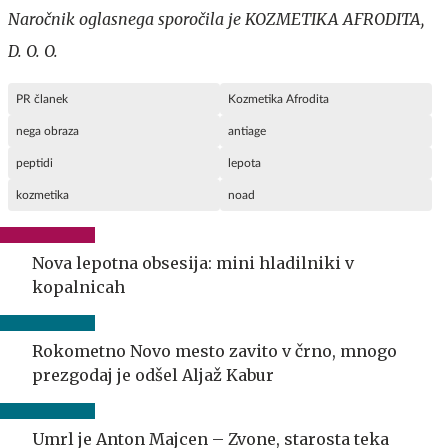
Naročnik oglasnega sporočila je KOZMETIKA AFRODITA,
D. O. O.
PR članek
Kozmetika Afrodita
nega obraza
antiage
peptidi
lepota
kozmetika
noad
Nova lepotna obsesija: mini hladilniki v
kopalnicah
Rokometno Novo mesto zavito v črno, mnogo
prezgodaj je odšel Aljaž Kabur
Umrl je Anton Majcen – Zvone, starosta teka