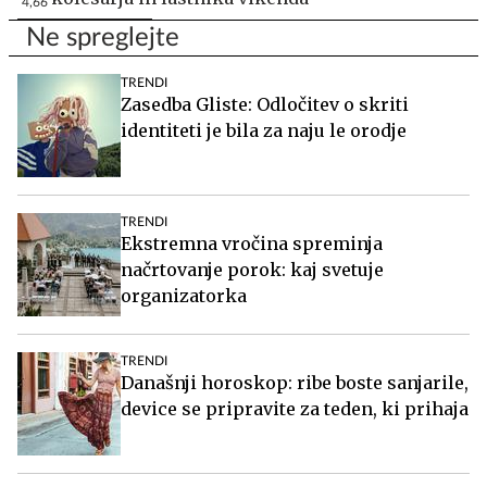
4,66
Ne spreglejte
TRENDI
Zasedba Gliste: Odločitev o skriti
identiteti je bila za naju le orodje
TRENDI
Ekstremna vročina spreminja
načrtovanje porok: kaj svetuje
organizatorka
TRENDI
Današnji horoskop: ribe boste sanjarile,
device se pripravite za teden, ki prihaja