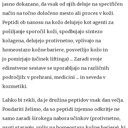
jasno dokazano, da vsak od njih deluje na specifičen
način na točno določeno mesto ali proces v koži.
Peptidi ob nanosu na kožo delujejo kot agenti za
pošiljanje sporočil koži, spodbujajo sintezo
kolagena, delujejo protivnetno, vplivajo na
homeostazo kožne bariere, posvetlijo kožo in
jo pomirjajo (učinek liftinga) ... Zaradi svoje
edinstvene sestave se uporabljajo na različnih
področjih: v prehrani, medicini ... in seveda v
kozmetiki.
Lahko bi rekli, da je družina peptidov vsak dan večja.
Poudariti želimo, da so peptidi izjemno odkritje ne
samo zaradi širokega nabora učinkov (protivnetno,
proti staranju, vpliv na homeostazo kožne bariere), ki