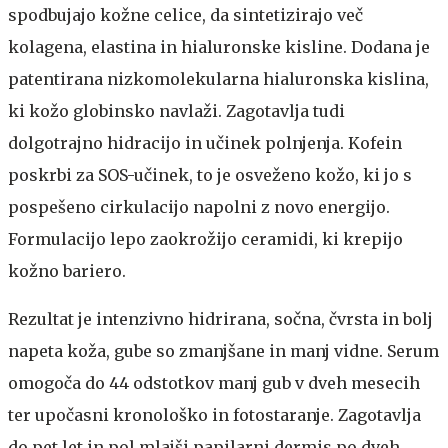
spodbujajo kožne celice, da sintetizirajo več
kolagena, elastina in hialuronske kisline. Dodana je
patentirana nizkomolekularna hialuronska kislina,
ki kožo globinsko navlaži. Zagotavlja tudi
dolgotrajno hidracijo in učinek polnjenja. Kofein
poskrbi za SOS-učinek, to je osveženo kožo, ki jo s
pospešeno cirkulacijo napolni z novo energijo.
Formulacijo lepo zaokrožijo ceramidi, ki krepijo
kožno bariero.
Rezultat je intenzivno hidrirana, sočna, čvrsta in bolj
napeta koža, gube so zmanjšane in manj vidne. Serum
omogoča do 44 odstotkov manj gub v dveh mesecih
ter upočasni kronološko in fotostaranje. Zagotavlja
do pet let in pol mlajši papilarni dermis po dveh