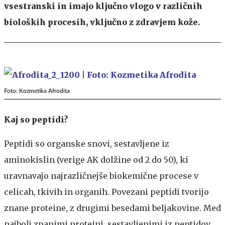
vsestranski in imajo ključno vlogo v različnih
bioloških procesih, vključno z zdravjem kože.
Foto: Kozmetika Afrodita
Kaj so peptidi?
Peptidi so organske snovi, sestavljene iz
aminokislin (verige AK dolžine od 2 do 50), ki
uravnavajo najrazličnejše biokemične procese v
celicah, tkivih in organih. Povezani peptidi tvorijo
znane proteine, z drugimi besedami beljakovine. Med
najbolj znanimi proteini, sestavljenimi iz peptidov,