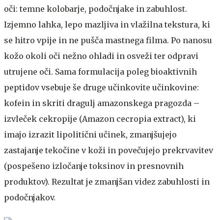
oči: temne kolobarje, podočnjake in zabuhlost.
Izjemno lahka, lepo mazljiva in vlažilna tekstura, ki
se hitro vpije in ne pušča mastnega filma. Po nanosu
kožo okoli oči nežno ohladi in osveži ter odpravi
utrujene oči. Sama formulacija poleg bioaktivnih
peptidov vsebuje še druge učinkovite učinkovine:
kofein in skriti dragulj amazonskega pragozda –
izvleček cekropije (Amazon cecropia extract), ki
imajo izrazit lipolitični učinek, zmanjšujejo
zastajanje tekočine v koži in povečujejo prekrvavitev
(pospešeno izločanje toksinov in presnovnih
produktov). Rezultat je zmanjšan videz zabuhlosti in
podočnjakov.