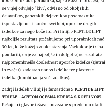
uporabnika do uporabnika, saj so koža in procesi, ki
se v njej odvijajo "živi", odvisno od okoljskih
dejavnikov, genetskih dejavnikov posameznika,
izpostavljenosti sončni svetlobi, uporabe drugih
izdelkov za nego kože itd. Pri liniji 5 PEPTIDE LIFT
najboljše rezultate pričakujemo pri uporabnicah nad
30 let, ki že kažejo znake staranja. Vsekakor je treba
poudariti, da je za najboljše in dolgotrajne rezultate
najpomembnejša doslednost uporabe izdelka (zjutraj
in zvečer), zadosten nanos izdelka ter plastenje
izdelka (kombinacija več izdelkov).
Zadnji izdelek v liniji je fantastična
5 PEPTIDE LIFT
TRIPLE - ACTION OČESNA KREMA S KOFEINOM
.
Rešuje tri glavne težave, povezane s predelom okoli