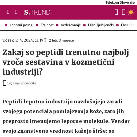
Telekom Slovenije
Lepotni posegi
Trajnost
Vedeževanje
Hišni ljubljenčki
Ona-On.
Torek, 2. 4. 2024, 11.19
2 leti, 3 mesece
Zakaj so peptidi trenutno najbolj
vroča sestavina v kozmetični
industriji?
Oglasno sporočilo
Peptidi lepotno industrijo navdušujejo zaradi
svojega potenciala pomlajevanja kože, zato jih
preprosto imenujemo lepotne molekule. Vendar
svojo znanstveno vrednost kažejo širše: so